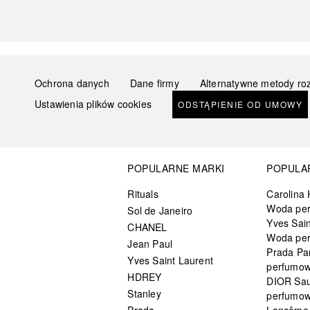
Ochrona danych
Dane firmy
Alternatywne metody ro
Ustawienia plików cookies
ODSTĄPIENIE OD UMOWY
POPULARNE MARKI
POPULA
Rituals
Carolina 
Woda pe
Sol de Janeiro
Yves Sain
CHANEL
Woda pe
Jean Paul
Prada Pa
Yves Saint Laurent
perfumo
HDREY
DIOR Sa
Stanley
perfumo
Prada
Lancôme L