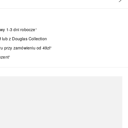
wy 1-3 dni robocze¹
lub z Douglas Collection
ru przy zamówieniu od 49zł¹
ezent¹