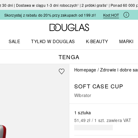
30 dni | Dostawa w ciągu 1-3 dni roboczych¹ | 2 próbki gratis¹ | Ponad 60 000
Skorzystaj z rabatu do 20% przy zakupach od 199 zł!
Kod:
HOT
Strona główna Douglas
SALE
TYLKO W DOUGLAS
K-BEAUTY
MARKI
I I TRENDY
Otwórz menu TYLKO W DOUGLAS
Otwórz menu K-BEAUTY
Otwórz 
TENGA
Homepage
Zdrowie i dobre s
SOFT CASE CUP
Wibrator
1 sztuka
51,49 zł
 / 
1
szt.
zawiera VAT