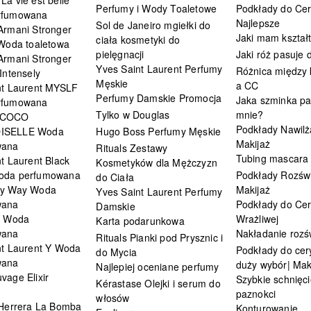
Perfumy i Wody Toaletowe
Podkłady do Cer
rfumowana
Najlepsze
Sol de Janeiro mgiełki do
Armani Stronger
Jaki mam kształ
ciała kosmetyki do
 Woda toaletowa
pielęgnacji
Jaki róż pasuje
Armani Stronger
Yves Saint Laurent Perfumy
Różnica między
Intensely
Męskie
a CC
nt Laurent MYSLF
Perfumy Damskie Promocja
Jaka szminka pa
rfumowana
Tylko w Douglas
mnie?
 COCO
Podkłady Nawilż
ISELLE Woda
Hugo Boss Perfumy Męskie
Makijaż
wana
Rituals Zestawy
Tubing mascara
t Laurent Black
Kosmetyków dla Mężczyzn
oda perfumowana
Podkłady Rozświ
do Ciała
My Way Woda
Makijaż
Yves Saint Laurent Perfumy
wana
Podkłady do Cer
Damskie
i Woda
Wrażliwej
Karta podarunkowa
wana
Nakładanie rozś
Rituals Pianki pod Prysznic i
nt Laurent Y Woda
Podkłady do cery
do Mycia
wana
duży wybór| Mak
Najlepiej oceniane perfumy
vage Elixir
Szybkie schnięci
Kérastase Olejki i serum do
paznokci
włosów
 Herrera La Bomba
Konturowanie