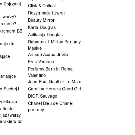
y Dojrzałej
Click & Collect
Rezygnacja i zwrot
t twarzy?
Beauty Mirror
 do mnie?
Karta Douglas
 kremem BB
Aplikacja Douglas
Rabanne 1 Million Perfumy
suje do
Męskie
Armani Acqua di Gio
ające
Eros Versace
Perfumy Born In Roma
Valentino
etlające
Jean Paul Gaultier Le Male
y Suchej i
Carolina Herrera Good Girl
DIOR Sauvage
wietlacza
Chanel Bleu de Chanel
 tłustej
perfumy
ijaż twarzy
e lakieru do