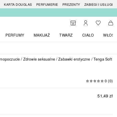
 produktów
KARTA DOUGLAS
PERFUMERIE
PREZENTY
ZABIEGI I USŁUGI
Do listy ży
Do wyszukiwarki
Moje konto
Do 
PERFUMY
MAKIJAŻ
TWARZ
CIAŁO
WŁOSY
menu MARKI
Otwórz menu Perfumy
Otwórz menu Makijaż
Otwórz menu Twarz
Otwórz menu Ciało
Otwórz
amopoczucie
Zdrowie seksualne
Zabawki erotyczne
Tenga Soft C
0
(
0
)
51,49 zł