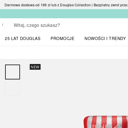
Darmowa dostawa od 199 zł lub z Douglas Collection | Bezpłatny zwrot przez 
Wracać
Wykonaj wyszukiwanie
25 LAT DOUGLAS
PROMOCJE
NOWOŚCI I TRENDY
Otwórz menu NOWOŚC
NEW