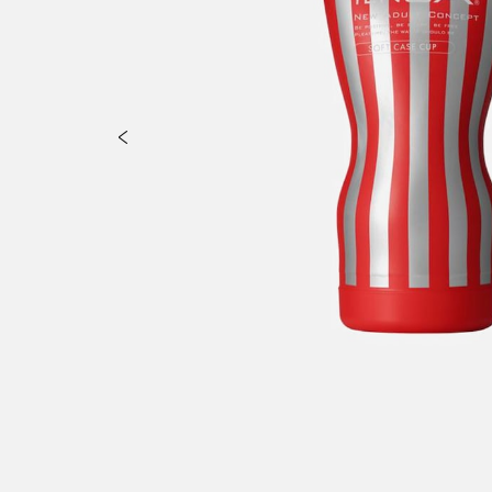
er, Glycerin, Sodium Polyacrylate, Phenoxyethanol, Methylparaben, 