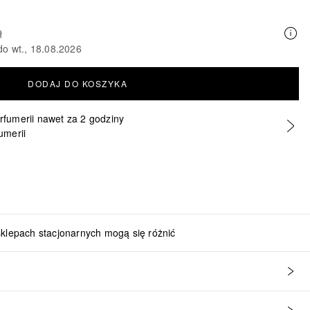
ł
do wt., 18.08.2026
DODAJ DO KOSZYKA
erfumerii nawet za 2 godziny
umerii
sklepach stacjonarnych mogą się różnić
 podstawie oceny toksykologicznej zgodnie z Dyrektywą UE 76/768/EE