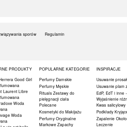
związywania sporów
Regulamin
RNE PRODUKTY
POPULARNE KATEGORIE
INSPIRACJE
Herrera Good Girl
Perfumy Damskie
Usuwanie prosa
rfumowana
Perfumy Męskie
Usuwanie plam z
t Laurent Libre
Rituals Zestawy do
EdP, EdT i inne -
rfumowana
pielęgnacji ciała
Wyjaśnienie różn
radoxe Woda
Polecane
Kwas salicylowy
wana
Kosmetyki do Makijażu
Podkłady Kryjąc
uvage Woda
Perfumy Oryginalne
Zapalenie Około
wana
Markowe Zapachy
Leczenie
a vie est belle