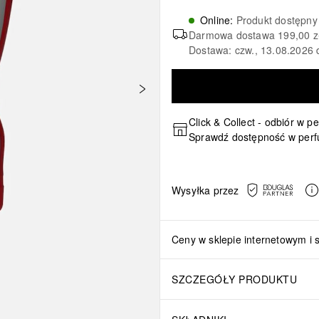
Online
:
Produkt dostępny
Darmowa dostawa
199,00 z
Dostawa: czw., 13.08.2026 
Click & Collect - odbiór w p
Sprawdź dostępność w perf
Wysyłka przez
Ceny w sklepie internetowym i 
SZCZEGÓŁY PRODUKTU
Hydroxypropyl Beta Cyclodextrin, IPBC* Lubrykanty certyfikowane na