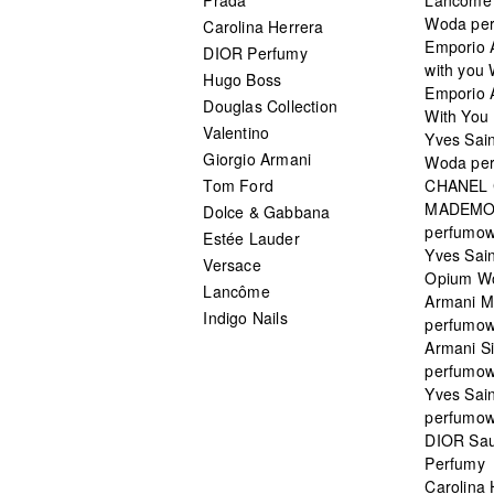
Woda pe
Carolina Herrera
Emporio 
DIOR Perfumy
with you
Hugo Boss
Emporio 
Douglas Collection
With You 
Valentino
Yves Sai
Giorgio Armani
Woda pe
Tom Ford
CHANEL
MADEMO
Dolce & Gabbana
perfumo
Estée Lauder
Yves Sain
Versace
Opium W
Lancôme
Armani 
Indigo Nails
perfumo
Armani S
perfumo
Yves Sai
perfumo
DIOR Sau
Perfumy
Carolina