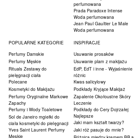
perfumowana
Prada Paradoxe Intense
Woda perfumowana
Jean Paul Gaultier Le Male
Woda perfumowana
POPULARNE KATEGORIE
INSPIRACJE
Perfumy Damskie
Usuwanie prosaków
Perfumy Męskie
Usuwanie plam z makijażu
Rituals Zestawy do
EdP, EdT i inne - Wyjaśnienie
pielęgnacji ciała
różnic
Polecane
Kwas salicylowy
Kosmetyki do Makijażu
Podkłady Kryjące Makijaż
Perfumy Oryginalne Markowe
Zapalenie Okołoustne Skóry
Zapachy
Leczenie
Perfumy i Wody Toaletowe
Podkłady do Cery Dojrzałej
Najlepsze
Sol de Janeiro mgiełki do
Jaki mam kształt twarzy?
ciała kosmetyki do pielęgnacji
Yves Saint Laurent Perfumy
Jaki róż pasuje do mnie?
Męskie
Różnica między kremem BB a