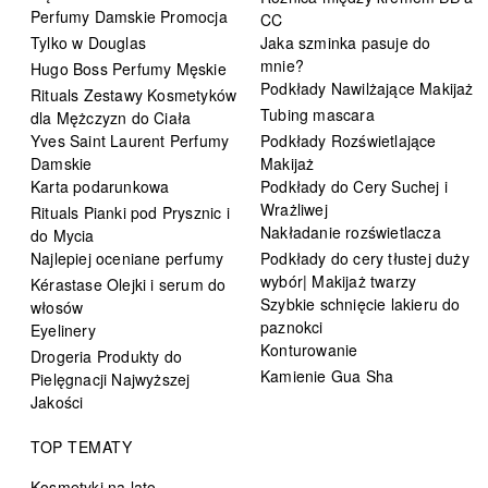
Perfumy Damskie Promocja
CC
Tylko w Douglas
Jaka szminka pasuje do
mnie?
Hugo Boss Perfumy Męskie
Podkłady Nawilżające Makijaż
Rituals Zestawy Kosmetyków
Tubing mascara
dla Mężczyzn do Ciała
Yves Saint Laurent Perfumy
Podkłady Rozświetlające
Damskie
Makijaż
Karta podarunkowa
Podkłady do Cery Suchej i
Wrażliwej
Rituals Pianki pod Prysznic i
Nakładanie rozświetlacza
do Mycia
Najlepiej oceniane perfumy
Podkłady do cery tłustej duży
wybór| Makijaż twarzy
Kérastase Olejki i serum do
Szybkie schnięcie lakieru do
włosów
paznokci
Eyelinery
Konturowanie
Drogeria Produkty do
Kamienie Gua Sha
Pielęgnacji Najwyższej
Jakości
TOP TEMATY
Kosmetyki na lato