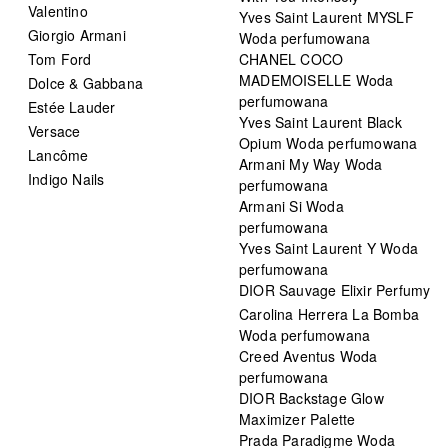
Valentino
Yves Saint Laurent MYSLF
Giorgio Armani
Woda perfumowana
Tom Ford
CHANEL COCO
MADEMOISELLE Woda
Dolce & Gabbana
perfumowana
Estée Lauder
Yves Saint Laurent Black
Versace
Opium Woda perfumowana
Lancôme
Armani My Way Woda
Indigo Nails
perfumowana
Armani Si Woda
perfumowana
Yves Saint Laurent Y Woda
perfumowana
DIOR Sauvage Elixir Perfumy
Carolina Herrera La Bomba
Woda perfumowana
Creed Aventus Woda
perfumowana
DIOR Backstage Glow
Maximizer Palette
Prada Paradigme Woda