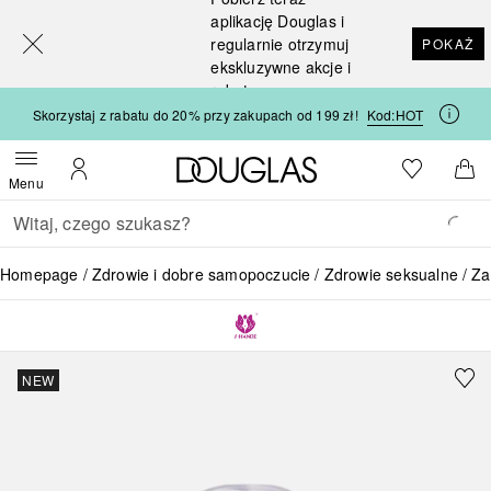
[navigation.slideout.screenreader]
aplikację Douglas i
regularnie otrzymuj
POKAŻ
ekskluzywne akcje i
rabaty
Skorzystaj z rabatu do 20% przy zakupach od 199 zł!
Kod:
HOT
Strona główna Douglas
Do listy ży
Otwórz menu
Moje konto
Do 
Menu
Wracać
Wykonaj wyszukiwanie
Homepage
Zdrowie i dobre samopoczucie
Zdrowie seksualne
Za
NEW