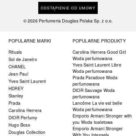
ODSTĄPIENIE OD UMOWY
©
2026
Perfumeria Douglas Polska Sp. z o.o.
POPULARNE MARKI
POPULARNE PRODUKTY
Rituals
Carolina Herrera Good Girl
Woda perfumowana
Sol de Janeiro
Yves Saint Laurent Libre
CHANEL
Woda perfumowana
Jean Paul
Prada Paradoxe Woda
Yves Saint Laurent
perfumowana
HDREY
DIOR Sauvage Woda
Stanley
perfumowana
Prada
Lancôme La vie est belle
Woda perfumowana
Carolina Herrera
Emporio Armani Stronger with
DIOR Perfumy
you Woda toaletowa
Hugo Boss
Emporio Armani Stronger
Douglas Collection
With You Intensely