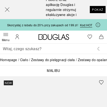
[navigation.slideout.screenreader]
aplikację Douglas i
regularnie otrzymuj
POKAŻ
ekskluzywne akcje i
rabaty
Skorzystaj z rabatu do 20% przy zakupach od 199 zł!
Kod:
HOT
Strona główna Douglas
Do listy ży
Otwórz menu
Moje konto
Do 
Menu
Wracać
Wykonaj wyszukiwanie
Homepage
Ciało
Zestawy do pielęgnacji ciała
Zestawy do opalan
MALIBU
NEW