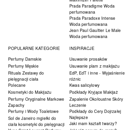
Prada Paradigme Woda
perfumowana
Prada Paradoxe Intense
Woda perfumowana
Jean Paul Gaultier Le Male
Woda perfumowana
POPULARNE KATEGORIE
INSPIRACJE
Perfumy Damskie
Usuwanie prosaków
Perfumy Męskie
Usuwanie plam z makijażu
Rituals Zestawy do
EdP, EdT i inne - Wyjaśnienie
pielęgnacji ciała
różnic
Polecane
Kwas salicylowy
Kosmetyki do Makijażu
Podkłady Kryjące Makijaż
Perfumy Oryginalne Markowe
Zapalenie Okołoustne Skóry
Zapachy
Leczenie
Perfumy i Wody Toaletowe
Podkłady do Cery Dojrzałej
Najlepsze
Sol de Janeiro mgiełki do
Jaki mam kształt twarzy?
ciała kosmetyki do pielęgnacji