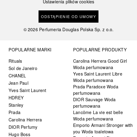
Ustawienia plików cookies
ODSTĄPIENIE OD UMOWY
©
2026
Perfumeria Douglas Polska Sp. z o.o.
POPULARNE MARKI
POPULARNE PRODUKTY
Rituals
Carolina Herrera Good Girl
Woda perfumowana
Sol de Janeiro
Yves Saint Laurent Libre
CHANEL
Woda perfumowana
Jean Paul
Prada Paradoxe Woda
Yves Saint Laurent
perfumowana
HDREY
DIOR Sauvage Woda
Stanley
perfumowana
Prada
Lancôme La vie est belle
Woda perfumowana
Carolina Herrera
Emporio Armani Stronger with
DIOR Perfumy
you Woda toaletowa
Hugo Boss