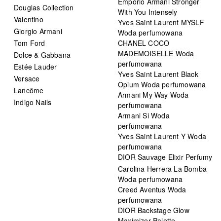
Emporio Armani Stronger
Douglas Collection
With You Intensely
Valentino
Yves Saint Laurent MYSLF
Giorgio Armani
Woda perfumowana
Tom Ford
CHANEL COCO
MADEMOISELLE Woda
Dolce & Gabbana
perfumowana
Estée Lauder
Yves Saint Laurent Black
Versace
Opium Woda perfumowana
Lancôme
Armani My Way Woda
Indigo Nails
perfumowana
Armani Si Woda
perfumowana
Yves Saint Laurent Y Woda
perfumowana
DIOR Sauvage Elixir Perfumy
Carolina Herrera La Bomba
Woda perfumowana
Creed Aventus Woda
perfumowana
DIOR Backstage Glow
Maximizer Palette