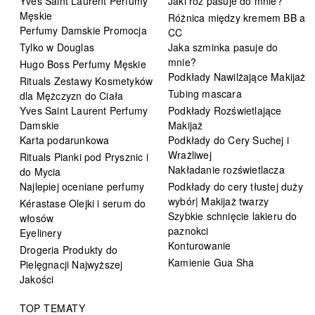
Yves Saint Laurent Perfumy
Jaki róż pasuje do mnie?
Męskie
Różnica między kremem BB a
Perfumy Damskie Promocja
CC
Tylko w Douglas
Jaka szminka pasuje do
mnie?
Hugo Boss Perfumy Męskie
Podkłady Nawilżające Makijaż
Rituals Zestawy Kosmetyków
Tubing mascara
dla Mężczyzn do Ciała
Yves Saint Laurent Perfumy
Podkłady Rozświetlające
Damskie
Makijaż
Karta podarunkowa
Podkłady do Cery Suchej i
Wrażliwej
Rituals Pianki pod Prysznic i
Nakładanie rozświetlacza
do Mycia
Najlepiej oceniane perfumy
Podkłady do cery tłustej duży
wybór| Makijaż twarzy
Kérastase Olejki i serum do
Szybkie schnięcie lakieru do
włosów
paznokci
Eyelinery
Konturowanie
Drogeria Produkty do
Kamienie Gua Sha
Pielęgnacji Najwyższej
Jakości
TOP TEMATY