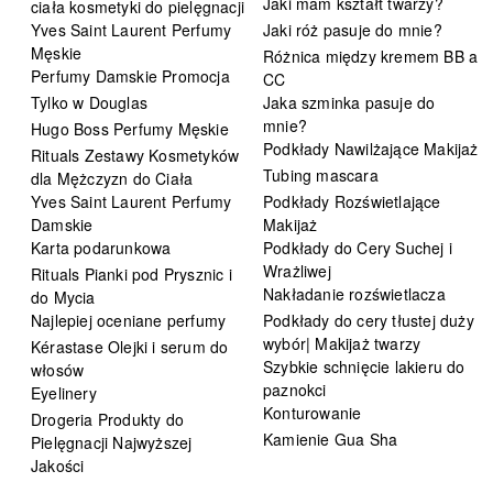
Jaki mam kształt twarzy?
ciała kosmetyki do pielęgnacji
Yves Saint Laurent Perfumy
Jaki róż pasuje do mnie?
Męskie
Różnica między kremem BB a
Perfumy Damskie Promocja
CC
Tylko w Douglas
Jaka szminka pasuje do
mnie?
Hugo Boss Perfumy Męskie
Podkłady Nawilżające Makijaż
Rituals Zestawy Kosmetyków
Tubing mascara
dla Mężczyzn do Ciała
Yves Saint Laurent Perfumy
Podkłady Rozświetlające
Damskie
Makijaż
Karta podarunkowa
Podkłady do Cery Suchej i
Wrażliwej
Rituals Pianki pod Prysznic i
Nakładanie rozświetlacza
do Mycia
Najlepiej oceniane perfumy
Podkłady do cery tłustej duży
wybór| Makijaż twarzy
Kérastase Olejki i serum do
Szybkie schnięcie lakieru do
włosów
paznokci
Eyelinery
Konturowanie
Drogeria Produkty do
Kamienie Gua Sha
Pielęgnacji Najwyższej
Jakości