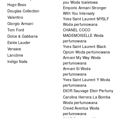
you Woda toaletowa
Hugo Boss
Emporio Armani Stronger
Douglas Collection
With You Intensely
Valentino
Yves Saint Laurent MYSLF
Giorgio Armani
Woda perfumowana
Tom Ford
CHANEL COCO
MADEMOISELLE Woda
Dolce & Gabbana
perfumowana
Estée Lauder
Yves Saint Laurent Black
Versace
Opium Woda perfumowana
Lancôme
Armani My Way Woda
Indigo Nails
perfumowana
Armani Si Woda
perfumowana
Yves Saint Laurent Y Woda
perfumowana
DIOR Sauvage Elixir Perfumy
Carolina Herrera La Bomba
Woda perfumowana
Creed Aventus Woda
perfumowana