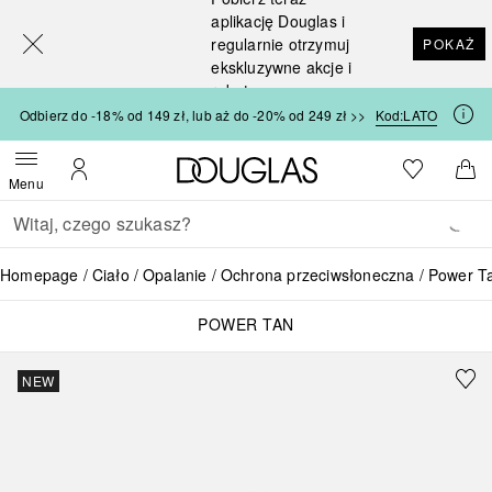
[navigation.slideout.screenreader]
aplikację Douglas i
regularnie otrzymuj
POKAŻ
ekskluzywne akcje i
rabaty
Odbierz do -18% od 149 zł, lub aż do -20% od 249 zł >>
Kod:
LATO
Strona główna Douglas
Do listy ży
Otwórz menu
Moje konto
Do 
Menu
Wracać
Wykonaj wyszukiwanie
Homepage
Ciało
Opalanie
Ochrona przeciwsłoneczna
Power Ta
POWER TAN
NEW