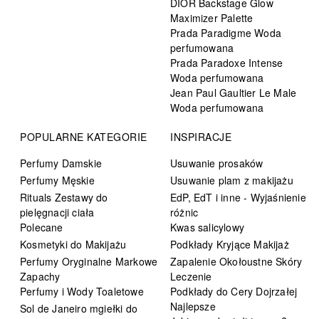
DIOR Backstage Glow
Maximizer Palette
Prada Paradigme Woda
perfumowana
Prada Paradoxe Intense
Woda perfumowana
Jean Paul Gaultier Le Male
Woda perfumowana
POPULARNE KATEGORIE
INSPIRACJE
Perfumy Damskie
Usuwanie prosaków
Perfumy Męskie
Usuwanie plam z makijażu
Rituals Zestawy do
EdP, EdT i inne - Wyjaśnienie
pielęgnacji ciała
różnic
Polecane
Kwas salicylowy
Kosmetyki do Makijażu
Podkłady Kryjące Makijaż
Perfumy Oryginalne Markowe
Zapalenie Okołoustne Skóry
Zapachy
Leczenie
Perfumy i Wody Toaletowe
Podkłady do Cery Dojrzałej
Najlepsze
Sol de Janeiro mgiełki do