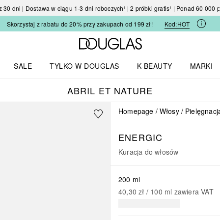
30 dni | Dostawa w ciągu 1-3 dni roboczych¹ | 2 próbki gratis¹ | Ponad 60 000
Skorzystaj z rabatu do 20% przy zakupach od 199 zł!
Kod:
HOT
Strona główna Douglas
SALE
TYLKO W DOUGLAS
K-BEAUTY
MARKI
I I TRENDY
Otwórz menu TYLKO W DOUGLAS
Otwórz menu K-BEAUTY
Otwórz 
ABRIL ET NATURE
Homepage
Włosy
Pielęgnacj
ENERGIC
Kuracja do włosów
200 ml
40,30 zł
 / 
100
ml
zawiera VAT