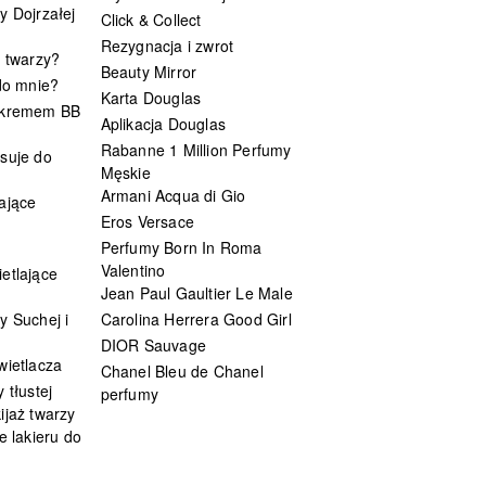
y Dojrzałej
Click & Collect
Rezygnacja i zwrot
t twarzy?
Beauty Mirror
 do mnie?
Karta Douglas
 kremem BB
Aplikacja Douglas
Rabanne 1 Million Perfumy
suje do
Męskie
Armani Acqua di Gio
ające
Eros Versace
Perfumy Born In Roma
Valentino
etlające
Jean Paul Gaultier Le Male
y Suchej i
Carolina Herrera Good Girl
DIOR Sauvage
wietlacza
Chanel Bleu de Chanel
 tłustej
perfumy
ijaż twarzy
e lakieru do