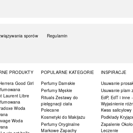
związywania sporów
Regulamin
RNE PRODUKTY
POPULARNE KATEGORIE
INSPIRACJE
Herrera Good Girl
Perfumy Damskie
Usuwanie prosa
rfumowana
Perfumy Męskie
Usuwanie plam z
t Laurent Libre
Rituals Zestawy do
EdP, EdT i inne -
rfumowana
pielęgnacji ciała
Wyjaśnienie różn
radoxe Woda
Polecane
Kwas salicylowy
wana
Kosmetyki do Makijażu
Podkłady Kryjąc
uvage Woda
Perfumy Oryginalne
Zapalenie Około
wana
Markowe Zapachy
Leczenie
a vie est belle