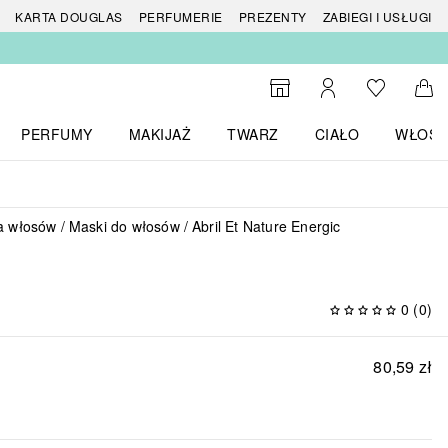
 produktów
KARTA DOUGLAS
PERFUMERIE
PREZENTY
ZABIEGI I USŁUGI
Do listy ży
Do wyszukiwarki
Moje konto
Do 
PERFUMY
MAKIJAŻ
TWARZ
CIAŁO
WŁOSY
menu MARKI
Otwórz menu Perfumy
Otwórz menu Makijaż
Otwórz menu Twarz
Otwórz menu Ciało
Otwórz
a włosów
Maski do włosów
Abril Et Nature Energic
0
(
0
)
80,59 zł