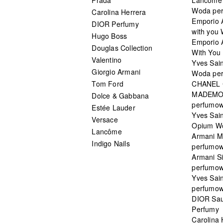
Woda pe
Carolina Herrera
Emporio 
DIOR Perfumy
with you
Hugo Boss
Emporio 
Douglas Collection
With You 
Valentino
Yves Sai
Giorgio Armani
Woda pe
Tom Ford
CHANEL
MADEMO
Dolce & Gabbana
perfumo
Estée Lauder
Yves Sain
Versace
Opium W
Lancôme
Armani 
Indigo Nails
perfumo
Armani S
perfumo
Yves Sai
perfumo
DIOR Sau
Perfumy
Carolina