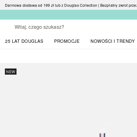
Darmowa dostawa od 199 zł lub z Douglas Collection | Bezpłatny zwrot przez 
Wracać
Wykonaj wyszukiwanie
25 LAT DOUGLAS
PROMOCJE
NOWOŚCI I TRENDY
Otwórz menu NOWOŚC
NEW