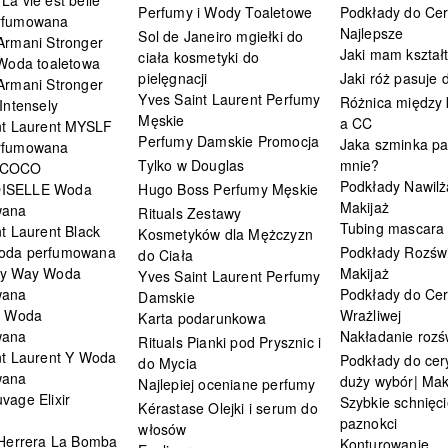
Perfumy i Wody Toaletowe
Podkłady do Cer
rfumowana
Najlepsze
Sol de Janeiro mgiełki do
Armani Stronger
Jaki mam kształ
ciała kosmetyki do
 Woda toaletowa
pielęgnacji
Jaki róż pasuje
Armani Stronger
Yves Saint Laurent Perfumy
Różnica między
Intensely
Męskie
a CC
nt Laurent MYSLF
Perfumy Damskie Promocja
Jaka szminka pa
rfumowana
Tylko w Douglas
mnie?
 COCO
Podkłady Nawilż
ISELLE Woda
Hugo Boss Perfumy Męskie
Makijaż
wana
Rituals Zestawy
Tubing mascara
t Laurent Black
Kosmetyków dla Mężczyzn
oda perfumowana
Podkłady Rozświ
do Ciała
My Way Woda
Makijaż
Yves Saint Laurent Perfumy
wana
Podkłady do Cer
Damskie
i Woda
Wrażliwej
Karta podarunkowa
wana
Nakładanie rozś
Rituals Pianki pod Prysznic i
nt Laurent Y Woda
Podkłady do cery
do Mycia
wana
duży wybór| Mak
Najlepiej oceniane perfumy
vage Elixir
Szybkie schnięci
Kérastase Olejki i serum do
paznokci
włosów
 Herrera La Bomba
Konturowanie