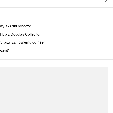
wy 1-3 dni robocze¹
lub z Douglas Collection
ru przy zamówieniu od 49zł¹
ezent¹