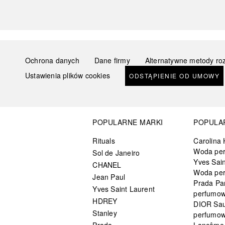
Ochrona danych
Dane firmy
Alternatywne metody ro
Ustawienia plików cookies
ODSTĄPIENIE OD UMOWY
POPULARNE MARKI
POPULA
Rituals
Carolina 
Woda pe
Sol de Janeiro
Yves Sain
CHANEL
Woda pe
Jean Paul
Prada Pa
Yves Saint Laurent
perfumo
HDREY
DIOR Sa
Stanley
perfumo
Prada
Lancôme L