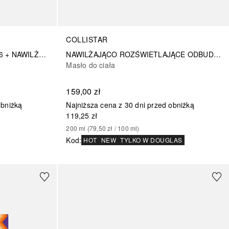
COLLISTAR
ZESTAW SUCHY OLEJEK SPF 6 + NAWILŻAJĄCY KREM PO OPALANIU + KOSMETYCZKA
NAWILŻAJĄCO ROZŚWIETLAJĄCE ODBUDOWUJĄCE MASŁO SUBLIME
Masło do ciała
159,00 zł
obniżką
Najniższa cena z 30 dni przed obniżką
119,25 zł
200
ml
 (
79,50 zł
 / 
100
ml
)
Kod
:
HOT
NEW
TYLKO W DOUGLAS