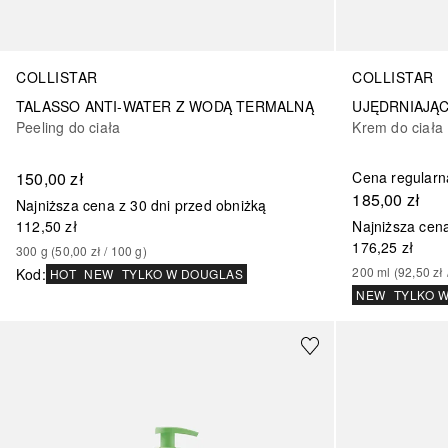
COLLISTAR
COLLISTAR
TALASSO ANTI-WATER Z WODĄ TERMALNĄ
Peeling do ciała
Krem do ciała
150,00 zł
Cena regularn
185,00 zł
Najniższa cena z 30 dni przed obniżką
112,50 zł
Najniższa cena
176,25 zł
300
g
 (
50,00 zł
 / 
100
g
)
200
ml
 (
92,50 zł
 
Kod
:
HOT
NEW
TYLKO W DOUGLAS
NEW
TYLKO 