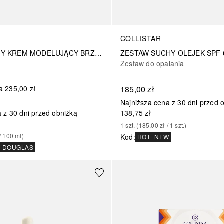
COLLISTAR
UJĘDRNIAJĄCY KREM MODELUJĄCY BRZUCH I BIODRA
Zestaw do opalania
a
235,00 zł
185,00 zł
Najniższa cena z 30 dni przed 
 z 30 dni przed obniżką
138,75 zł
1
szt.
 (
185,00 zł
 / 
1
szt.
)
/ 
100
ml
)
Kod
:
HOT
NEW
W DOUGLAS