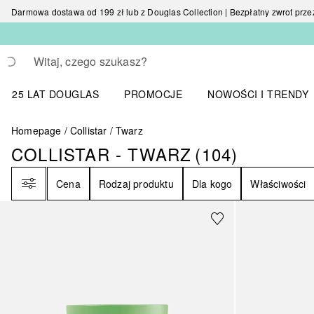
Darmowa dostawa od 199 zł lub z Douglas Collection | Bezpłatny zwrot przez 
Wracać
Wykonaj wyszukiwanie
25 LAT DOUGLAS
PROMOCJE
NOWOŚCI I TRENDY
Otwórz menu NOWOŚC
Homepage
Collistar
Twarz
COLLISTAR - TWARZ
(
104
)
COLLISTAR - TWARZ
104
WYNIKI
Filtr
Cena
Rodzaj produktu
Dla kogo
Właściwości