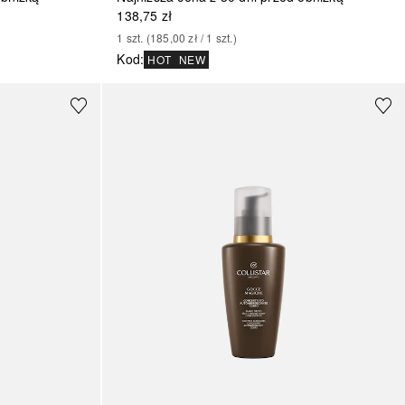
138,75 zł
1
szt.
 (
185,00 zł
 / 
1
szt.
)
Kod
:
HOT
NEW