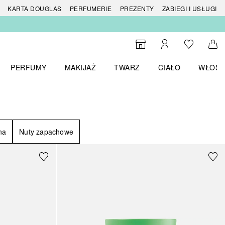
 produktów
KARTA DOUGLAS
PERFUMERIE
PREZENTY
ZABIEGI I USŁUGI
Do listy ży
Do wyszukiwarki
Moje konto
Do 
PERFUMY
MAKIJAŻ
TWARZ
CIAŁO
WŁOSY
menu MARKI
Otwórz menu Perfumy
Otwórz menu Makijaż
Otwórz menu Twarz
Otwórz menu Ciało
Otwórz
na
Nuty zapachowe