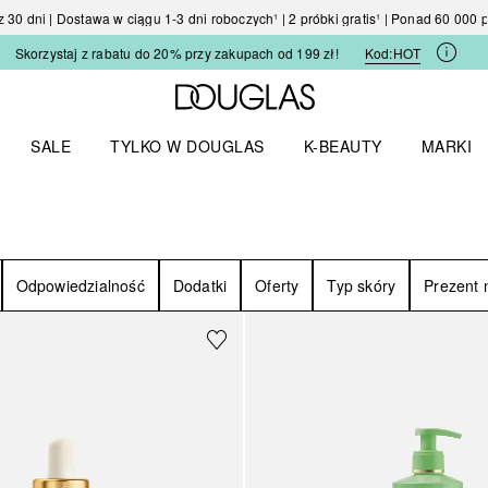
30 dni | Dostawa w ciągu 1-3 dni roboczych¹ | 2 próbki gratis¹ | Ponad 60 000
Skorzystaj z rabatu do 20% przy zakupach od 199 zł!
Kod:
HOT
Strona główna Douglas
SALE
TYLKO W DOUGLAS
K-BEAUTY
MARKI
I I TRENDY
Otwórz menu TYLKO W DOUGLAS
Otwórz menu K-BEAUTY
Otwórz 
Odpowiedzialność
Dodatki
Oferty
Typ skóry
Prezent 