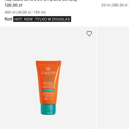
120,00 zł
30
ml
 (
385,30 zł
 
400
ml
 (
40,00 zł
 / 
100
ml
)
Kod
:
HOT
NEW
TYLKO W DOUGLAS