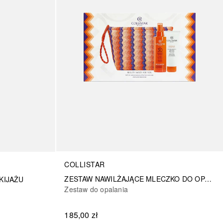
COLLISTAR
ZESTAW NAWILŻAJĄCE MLECZKO DO OPALANIA TWARZ/CIAŁO SPF SPF 30 + NAWILŻAJĄCY KREM PO OPALANIU + KOSMETYCZKA
KIJAŻU
Zestaw do opalania
185,00 zł