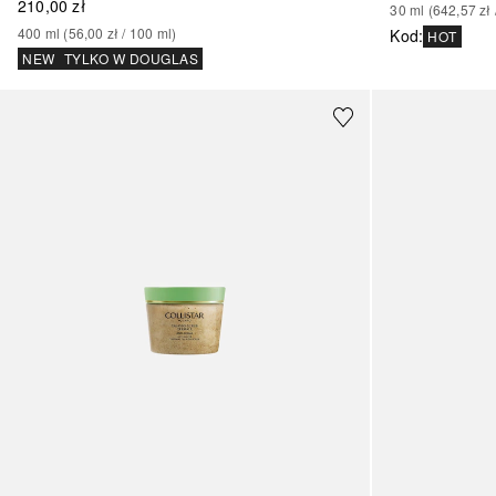
210,00 zł
30
ml
 (
642,57 zł
 
400
ml
 (
56,00 zł
 / 
100
ml
)
Kod
:
HOT
NEW
TYLKO W DOUGLAS