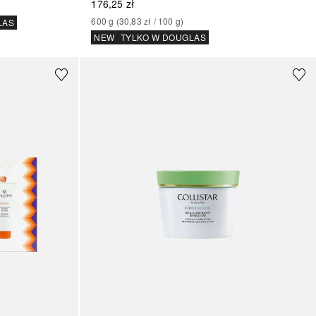
176,25 zł
600
g
 (
30,83 zł
 / 
100
g
)
LAS
NEW
TYLKO W DOUGLAS