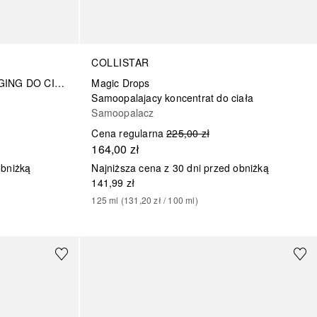
COLLISTAR
UJĘDRNIAJĄCY KREM ANTI-AGING DO CIAŁA
Magic Drops
Samoopalajacy koncentrat do ciała
Samoopalacz
Cena regularna
225,00 zł
164,00 zł
obniżką
Najniższa cena z 30 dni przed obniżką
141,99 zł
125
ml
 (
131,20 zł
 / 
100
ml
)