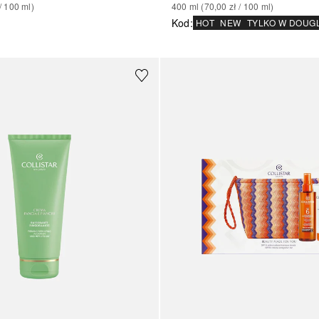
400
ml
 (
70,00 zł
 / 
100
ml
)
/ 
100
ml
)
Kod
:
HOT
NEW
TYLKO W DOUG