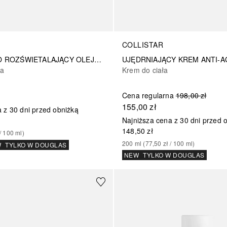
COLLISTAR
NAWILŻAJĄCO ROZŚWIETALAJĄCY OLEJEK TALASSO
ia
Krem do ciała
Cena regularna
198,00 zł
155,00 zł
 z 30 dni przed obniżką
Najniższa cena z 30 dni przed 
148,50 zł
/ 
100
ml
)
200
ml
 (
77,50 zł
 / 
100
ml
)
W
TYLKO W DOUGLAS
NEW
TYLKO W DOUGLAS