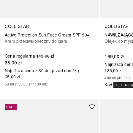
COLLISTAR
COLLISTAR
Active Protection Sun Face Cream SPF 50+
Krem przeciwsłoneczny do ciała
Olejek do myc
Cena regularna
145,00 zł
169,00 zł
65,00 zł
Najniższa cena
Najniższa cena z 30 dni przed obniżką
135,00 zł
65,00 zł
400
ml
 (
42,25 zł
 
50
ml
 (
130,00 zł
 / 
100
ml
)
Kod
:
HOT
NE
SALE