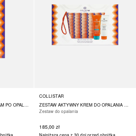
COLLISTAR
ZESTAW NAWILŻAJĄCY BALSAM PO OPALANIU 200 ML + ŻEL/SZAMPON PO OPALANIU 150 ML
ZESTAW AKTYWNY KREM DO OPALANIA TWARZ/CIAŁO SPF 50+ + NAWILŻAJĄCY BALSAM PO OPALANIU + KOSMETYCZKA
Zestaw do opalania
185,00 zł
obniżką
Najniższa cena z 30 dni przed obniżką