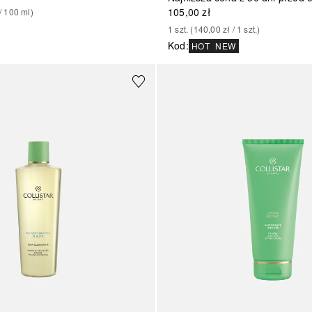
105,00 zł
/ 
100
ml
)
1
szt.
 (
140,00 zł
 / 
1
szt.
)
Kod
:
HOT
NEW