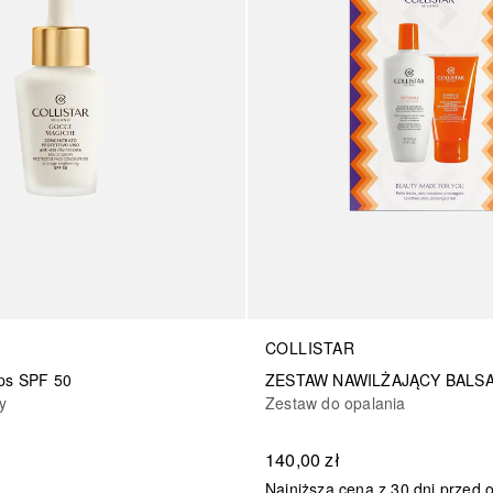
COLLISTAR
ops SPF 50
y
Zestaw do opalania
140,00 zł
Najniższa cena z 30 dni przed 