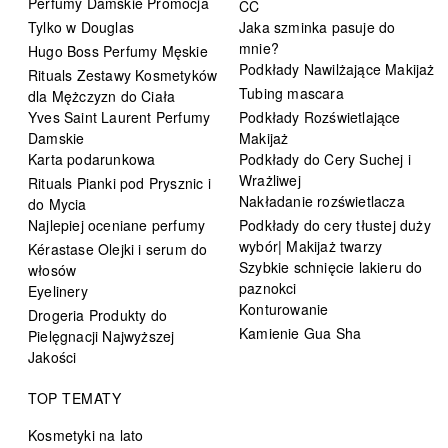
Perfumy Damskie Promocja
CC
Tylko w Douglas
Jaka szminka pasuje do
mnie?
Hugo Boss Perfumy Męskie
Podkłady Nawilżające Makijaż
Rituals Zestawy Kosmetyków
Tubing mascara
dla Mężczyzn do Ciała
Yves Saint Laurent Perfumy
Podkłady Rozświetlające
Damskie
Makijaż
Karta podarunkowa
Podkłady do Cery Suchej i
Wrażliwej
Rituals Pianki pod Prysznic i
Nakładanie rozświetlacza
do Mycia
Najlepiej oceniane perfumy
Podkłady do cery tłustej duży
wybór| Makijaż twarzy
Kérastase Olejki i serum do
Szybkie schnięcie lakieru do
włosów
paznokci
Eyelinery
Konturowanie
Drogeria Produkty do
Kamienie Gua Sha
Pielęgnacji Najwyższej
Jakości
TOP TEMATY
Kosmetyki na lato