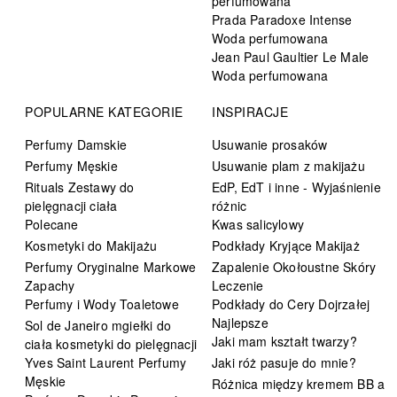
perfumowana
Prada Paradoxe Intense
Woda perfumowana
Jean Paul Gaultier Le Male
Woda perfumowana
POPULARNE KATEGORIE
INSPIRACJE
Perfumy Damskie
Usuwanie prosaków
Perfumy Męskie
Usuwanie plam z makijażu
Rituals Zestawy do
EdP, EdT i inne - Wyjaśnienie
pielęgnacji ciała
różnic
Polecane
Kwas salicylowy
Kosmetyki do Makijażu
Podkłady Kryjące Makijaż
Perfumy Oryginalne Markowe
Zapalenie Okołoustne Skóry
Zapachy
Leczenie
Perfumy i Wody Toaletowe
Podkłady do Cery Dojrzałej
Najlepsze
Sol de Janeiro mgiełki do
Jaki mam kształt twarzy?
ciała kosmetyki do pielęgnacji
Yves Saint Laurent Perfumy
Jaki róż pasuje do mnie?
Męskie
Różnica między kremem BB a