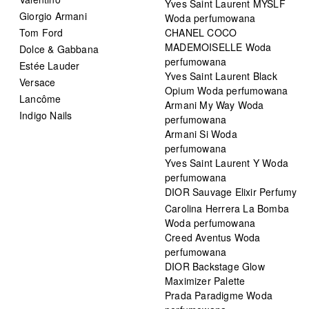
Yves Saint Laurent MYSLF
Giorgio Armani
Woda perfumowana
Tom Ford
CHANEL COCO
MADEMOISELLE Woda
Dolce & Gabbana
perfumowana
Estée Lauder
Yves Saint Laurent Black
Versace
Opium Woda perfumowana
Lancôme
Armani My Way Woda
Indigo Nails
perfumowana
Armani Si Woda
perfumowana
Yves Saint Laurent Y Woda
perfumowana
DIOR Sauvage Elixir Perfumy
Carolina Herrera La Bomba
Woda perfumowana
Creed Aventus Woda
perfumowana
DIOR Backstage Glow
Maximizer Palette
Prada Paradigme Woda