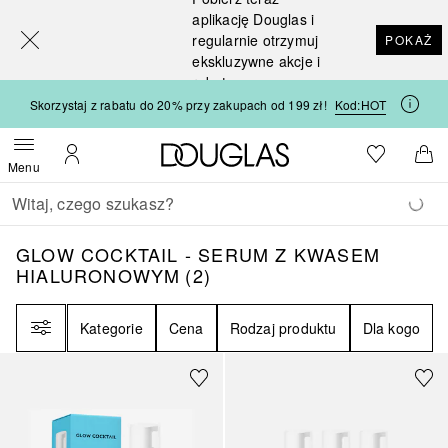
[navigation.slideout.screenreader]
aplikację Douglas i
regularnie otrzymuj
POKAŻ
ekskluzywne akcje i
rabaty
Skorzystaj z rabatu do 20% przy zakupach od 199 zł!
Kod:
HOT
Strona główna Douglas
Do listy ży
Otwórz menu
Moje konto
Do 
Menu
Wracać
Wykonaj wyszukiwanie
GLOW COCKTAIL - SERUM Z KWASEM HI
GLOW COCKTAIL - SERUM Z KWASEM
HIALURONOWYM
(
2
)
Filtr
Kategorie
Cena
Rodzaj produktu
Dla kogo