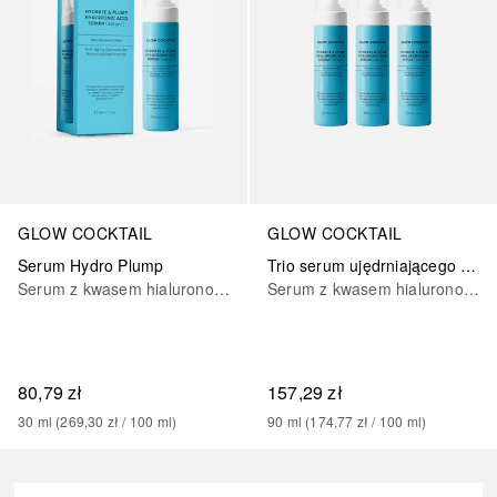
GLOW COCKTAIL
GLOW COCKTAIL
Serum Hydro Plump
Trio serum ujędrniającego Hyaluron
Serum z kwasem hialuronowym
Serum z kwasem hialuronowym
80,79 zł
157,29 zł
30
ml
 (
269,30 zł
 / 
100
ml
)
90
ml
 (
174,77 zł
 / 
100
ml
)