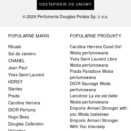
ODSTĄPIENIE OD UMOWY
©
2026
Perfumeria Douglas Polska Sp. z o.o.
POPULARNE MARKI
POPULARNE PRODUKTY
Rituals
Carolina Herrera Good Girl
Woda perfumowana
Sol de Janeiro
Yves Saint Laurent Libre
CHANEL
Woda perfumowana
Jean Paul
Prada Paradoxe Woda
Yves Saint Laurent
perfumowana
HDREY
DIOR Sauvage Woda
Stanley
perfumowana
Prada
Lancôme La vie est belle
Woda perfumowana
Carolina Herrera
Emporio Armani Stronger with
DIOR Perfumy
you Woda toaletowa
Hugo Boss
Emporio Armani Stronger
Douglas Collection
With You Intensely
Valentino