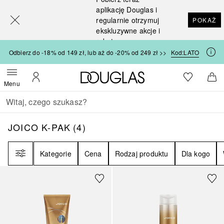
[navigation.slideout.screenreader]
aplikację Douglas i
regularnie otrzymuj
POKAŻ
ekskluzywne akcje i
rabaty
Odbierz do -18% od 149 zł, lub aż do -20% od 249 zł >>
Kod:
LATO
Strona główna Douglas
Do listy ży
Otwórz menu
Moje konto
Do 
Menu
Wracać
Wykonaj wyszukiwanie
JOICO K-PAK
4
WYNIKI
JOICO K-PAK
(
4
)
Filtr
Kategorie
Cena
Rodzaj produktu
Dla kogo