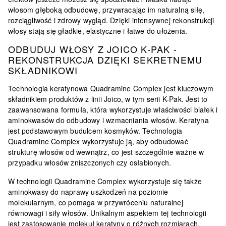
włosom głęboką odbudowę, przywracając im naturalną siłę,
rozciągliwość i zdrowy wygląd. Dzięki intensywnej rekonstrukcji
włosy stają się gładkie, elastyczne i łatwe do ułożenia.
ODBUDUJ WŁOSY Z JOICO K-PAK -
REKONSTRUKCJA DZIĘKI SEKRETNEMU
SKŁADNIKOWI
Technologia keratynowa Quadramine Complex jest kluczowym
składnikiem produktów z linii Joico, w tym serii K-Pak. Jest to
zaawansowana formuła, która
wykorzystuje właściwości białek i
aminokwasów do odbudowy i wzmacniania włosów
. Keratyna
jest podstawowym budulcem kosmyków. Technologia
Quadramine Complex wykorzystuje ją, aby odbudować
strukturę włosów od wewnątrz, co jest szczególnie ważne w
przypadku włosów zniszczonych czy osłabionych.
W technologii Quadramine Complex wykorzystuje się także
aminokwasy do naprawy uszkodzeń na poziomie
molekularnym, co pomaga w przywróceniu naturalnej
równowagi i siły włosów. Unikalnym aspektem tej technologii
jest zastosowanie molekuł keratyny o różnych rozmiarach.