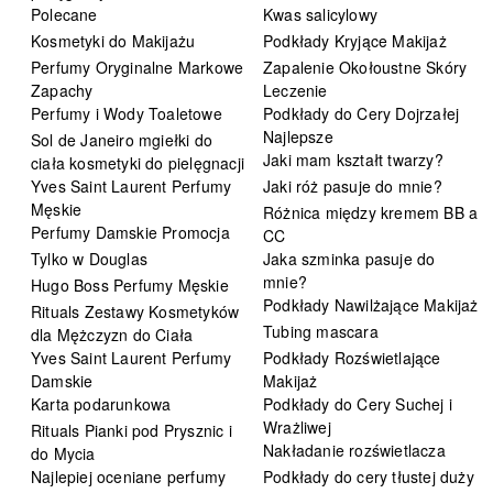
Polecane
Kwas salicylowy
Kosmetyki do Makijażu
Podkłady Kryjące Makijaż
Perfumy Oryginalne Markowe
Zapalenie Okołoustne Skóry
Zapachy
Leczenie
Perfumy i Wody Toaletowe
Podkłady do Cery Dojrzałej
Najlepsze
Sol de Janeiro mgiełki do
Jaki mam kształt twarzy?
ciała kosmetyki do pielęgnacji
Yves Saint Laurent Perfumy
Jaki róż pasuje do mnie?
Męskie
Różnica między kremem BB a
Perfumy Damskie Promocja
CC
Tylko w Douglas
Jaka szminka pasuje do
mnie?
Hugo Boss Perfumy Męskie
Podkłady Nawilżające Makijaż
Rituals Zestawy Kosmetyków
Tubing mascara
dla Mężczyzn do Ciała
Yves Saint Laurent Perfumy
Podkłady Rozświetlające
Damskie
Makijaż
Karta podarunkowa
Podkłady do Cery Suchej i
Wrażliwej
Rituals Pianki pod Prysznic i
Nakładanie rozświetlacza
do Mycia
Najlepiej oceniane perfumy
Podkłady do cery tłustej duży