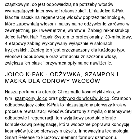
cząstkowym, co jest odpowiedzią na potrzeby włosów
wymagających intensywnej rekonstrukcji​​. Linia Joico K-Pak
kładzie nacisk na regenerację włosów poprzez technologie,
które zapewniają włosom maksymalne odżywienie zarówno w
zewnętrznej, jak i wewnętrznej warstwie​​. Zabieg rekonstrukcji
Joico K-Pak Hair Repair System to profesjonalny, 30-minutowy,
4-etapowy zabieg wykonywany wyłącznie w salonach
fryzjerskich. Zabieg ten jest przeznaczony dla każdego typu
włosów i odbudowuje oraz wzmacnia zniszczone włosy,
zwiększa ich blask i przywraca optymalne nawilżenie​​.
JOICO K-PAK - ODŻYWKA, SZAMPON I
MASKA DLA ODNOWY WŁOSÓW
Nasza
perfumeria
oferuje Ci rozmaite
kosmetyki Joico
, w
tym:
szampony Joico
oraz
odżywki do włosów Joico
. Szampon
odbudowujący Joico K-Pak to niezastąpiony pierwszy krok w
procesie rewitalizacji włosów. Stworzony z myślą o intensywnej
odbudowie i regeneracji, ten wyjątkowy produkt oferuje
kompleksową pielęgnację, która widocznie poprawia kondycję
kosmyków już po pierwszym użyciu. Innowacyjna technologia
Smart Release to kluczowy element formuły szamponu.