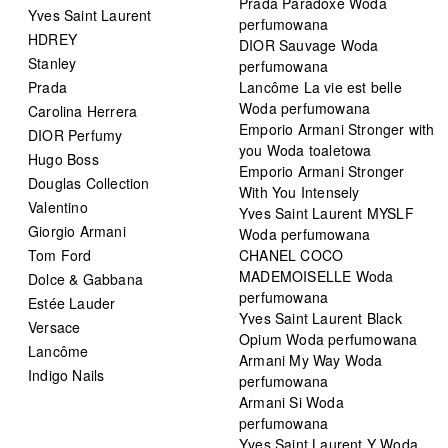
Prada Paradoxe Woda
Yves Saint Laurent
perfumowana
HDREY
DIOR Sauvage Woda
Stanley
perfumowana
Prada
Lancôme La vie est belle
Woda perfumowana
Carolina Herrera
Emporio Armani Stronger with
DIOR Perfumy
you Woda toaletowa
Hugo Boss
Emporio Armani Stronger
Douglas Collection
With You Intensely
Valentino
Yves Saint Laurent MYSLF
Giorgio Armani
Woda perfumowana
Tom Ford
CHANEL COCO
MADEMOISELLE Woda
Dolce & Gabbana
perfumowana
Estée Lauder
Yves Saint Laurent Black
Versace
Opium Woda perfumowana
Lancôme
Armani My Way Woda
Indigo Nails
perfumowana
Armani Si Woda
perfumowana
Yves Saint Laurent Y Woda