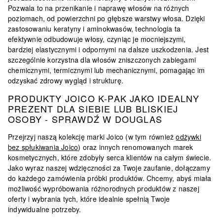
Pozwala to na przenikanie i naprawę włosów na różnych
poziomach, od powierzchni po głębsze warstwy włosa.
Dzięki
zastosowaniu keratyny i aminokwasów, technologia ta
efektywnie odbudowuje włosy, czyniąc je mocniejszymi,
bardziej elastycznymi i odpornymi na dalsze uszkodzenia
. Jest
szczególnie korzystna dla włosów zniszczonych zabiegami
chemicznymi, termicznymi lub mechanicznymi, pomagając im
odzyskać zdrowy wygląd i strukturę.
PRODUKTY JOICO K-PAK JAKO IDEALNY
PREZENT DLA SIEBIE LUB BLISKIEJ
OSOBY - SPRAWDŹ W DOUGLAS
Przejrzyj naszą kolekcję marki Joico (w tym również
odżywki
bez spłukiwania Joico
) oraz innych renomowanych marek
kosmetycznych, które zdobyły serca klientów na całym świecie.
Jako wyraz naszej wdzięczności za Twoje zaufanie, dołączamy
do każdego zamówienia próbki produktów. Chcemy, abyś miała
możliwość wypróbowania różnorodnych produktów z naszej
oferty i wybrania tych, które idealnie spełnią Twoje
indywidualne potrzeby.