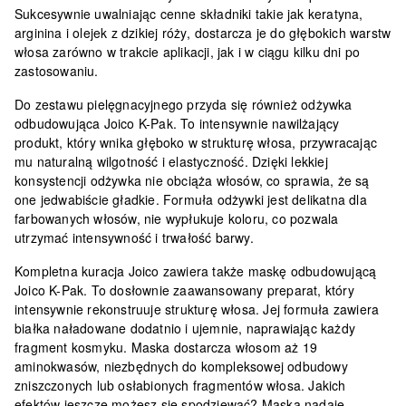
Sukcesywnie uwalniając cenne składniki takie jak
keratyna,
arginina i olejek z dzikiej róży
, dostarcza je do głębokich warstw
włosa zarówno w trakcie aplikacji, jak i w ciągu kilku dni po
zastosowaniu.
Do zestawu pielęgnacyjnego przyda się również odżywka
odbudowująca Joico K-Pak. To intensywnie nawilżający
produkt, który wnika głęboko w strukturę włosa, przywracając
mu naturalną wilgotność i elastyczność. Dzięki lekkiej
konsystencji
odżywka nie obciąża włosów, co sprawia, że są
one jedwabiście gładkie
. Formuła odżywki jest delikatna dla
farbowanych włosów, nie wypłukuje koloru, co pozwala
utrzymać intensywność i trwałość barwy.
Kompletna kuracja Joico zawiera także maskę odbudowującą
Joico K-Pak. To dosłownie zaawansowany preparat, który
intensywnie rekonstruuje strukturę włosa.
Jej formuła zawiera
białka naładowane dodatnio i ujemnie, naprawiając każdy
fragment kosmyku
. Maska dostarcza włosom aż 19
aminokwasów, niezbędnych do kompleksowej odbudowy
zniszczonych lub osłabionych fragmentów włosa. Jakich
efektów jeszcze możesz się spodziewać? Maska nadaje