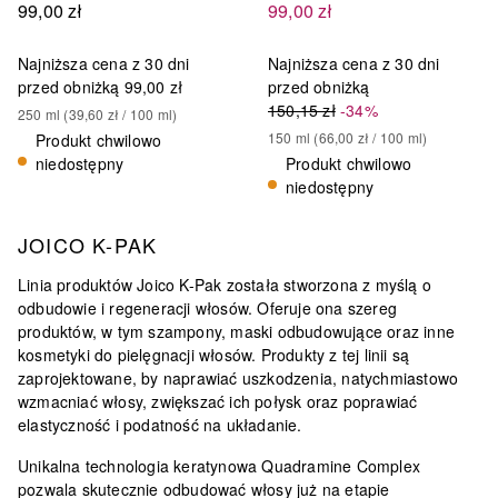
99,00 zł
99,00 zł
Najniższa cena z 30 dni
Najniższa cena z 30 dni
przed obniżką
99,00 zł
przed obniżką
150,15 zł
-34%
250
ml
 (
39,60 zł
 / 
100
ml
)
150
ml
 (
66,00 zł
 / 
100
ml
)
Produkt chwilowo
niedostępny
Produkt chwilowo
niedostępny
JOICO K-PAK
Linia produktów Joico K-Pak została stworzona z myślą o
odbudowie i regeneracji włosów. Oferuje ona szereg
produktów, w tym szampony, maski odbudowujące oraz inne
kosmetyki do pielęgnacji włosów.
Produkty z tej linii są
zaprojektowane, by naprawiać uszkodzenia, natychmiastowo
wzmacniać włosy, zwiększać ich połysk oraz poprawiać
elastyczność
i podatność na układanie​​.
Unikalna technologia keratynowa Quadramine Complex
pozwala skutecznie odbudować włosy już na etapie