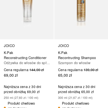
JOICO
JOICO
K-Pak
K-Pak
Reconstructing Conditioner
Recontructing Shampoo
Odżywka do włosów do spłukiwania
Szampon do włosów
Cena regularna
144,00 zł
Cena regularna
139,00 zł
69,00 zł
65,00 zł
Najniższa cena z 30 dni
Najniższa cena z 30 dni
przed obniżką
69,00 zł
przed obniżką
65,00 zł
250
ml
 (
27,60 zł
 / 
100
ml
)
300
ml
 (
21,67 zł
 / 
100
ml
)
Produkt chwilowo
Produkt chwilowo