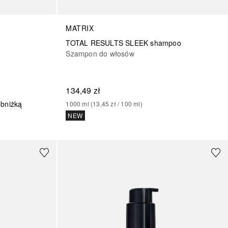
MATRIX
TOTAL RESULTS SLEEK shampoo
Szampon do włosów
134,49 zł
obniżką
1000
ml
 (
13,45 zł
 / 
100
ml
)
NEW