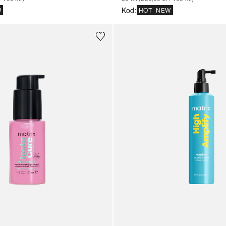
Kod
:
W
HOT
NEW