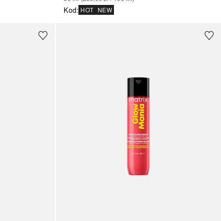
Kod
:
HOT
NEW