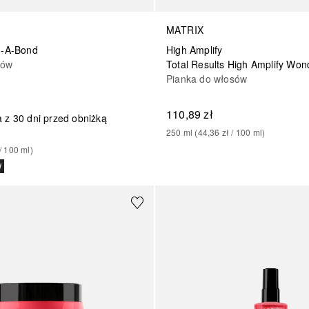
MATRIX
ld-A-Bond
High Amplify
sów
Pianka do włosów
110,89 zł
 z 30 dni przed obniżką
250
ml
 (
44,36 zł
 / 
100
ml
)
/ 
100
ml
)
W