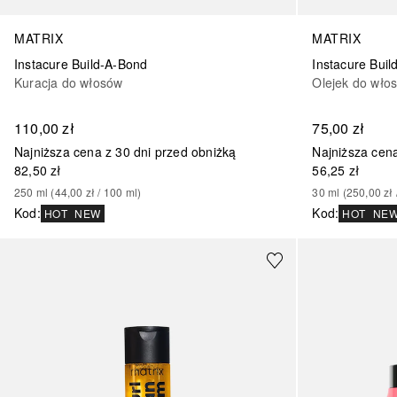
MATRIX
MATRIX
Instacure Build-A-Bond
Instacure Bui
Kuracja do włosów
Olejek do wło
110,00 zł
75,00 zł
Najniższa cena z 30 dni przed obniżką
Najniższa cena
82,50 zł
56,25 zł
250
ml
 (
44,00 zł
 / 
100
ml
)
30
ml
 (
250,00 zł
 
Kod
:
Kod
:
HOT
NEW
HOT
NE