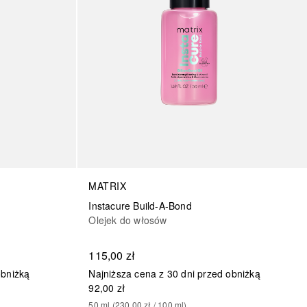
MATRIX
Instacure Build-A-Bond
Olejek do włosów
115,00 zł
obniżką
Najniższa cena z 30 dni przed obniżką
92,00 zł
50
ml
 (
230,00 zł
 / 
100
ml
)