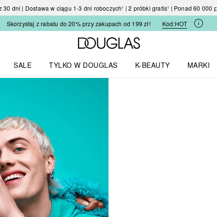
30 dni | Dostawa w ciągu 1-3 dni roboczych¹ | 2 próbki gratis¹ | Ponad 60 000
Skorzystaj z rabatu do 20% przy zakupach od 199 zł!
Kod:
HOT
Strona główna Douglas
SALE
TYLKO W DOUGLAS
K-BEAUTY
MARKI
I I TRENDY
Otwórz menu TYLKO W DOUGLAS
Otwórz menu K-BEAUTY
Otwórz 