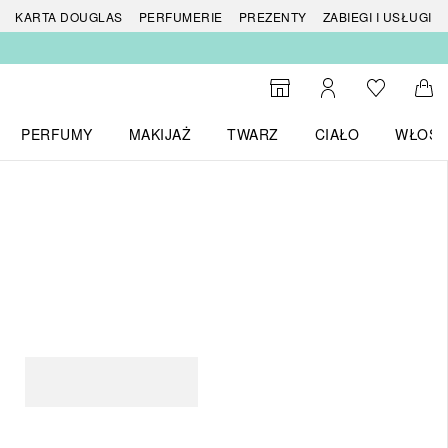
 produktów
KARTA DOUGLAS
PERFUMERIE
PREZENTY
ZABIEGI I USŁUGI
Do listy ży
Do wyszukiwarki
Moje konto
Do 
PERFUMY
MAKIJAŻ
TWARZ
CIAŁO
WŁOSY
menu MARKI
Otwórz menu Perfumy
Otwórz menu Makijaż
Otwórz menu Twarz
Otwórz menu Ciało
Otwórz