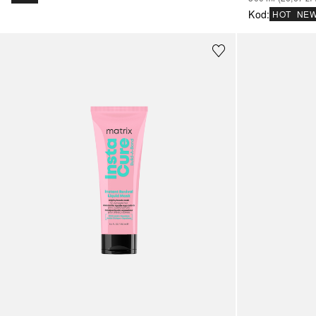
Kod
:
HOT
NE