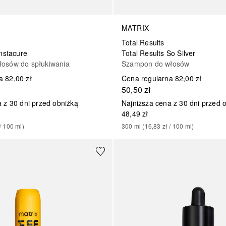
MATRIX
Total Results
Instacure
Total Results So Silver
osów do spłukiwania
Szampon do włosów
a
82,00 zł
Cena regularna
82,00 zł
50,50 zł
 z 30 dni przed obniżką
Najniższa cena z 30 dni przed 
48,49 zł
/ 
100
ml
)
300
ml
 (
16,83 zł
 / 
100
ml
)