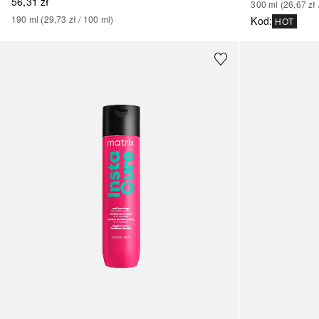
56,31 zł
300
ml
 (
26,67 zł
 
190
ml
 (
29,73 zł
 / 
100
ml
)
Kod
:
HOT