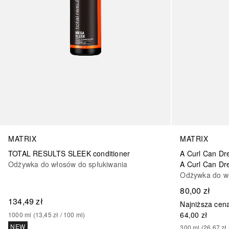
MATRIX
MATRIX
TOTAL RESULTS SLEEK conditioner
A Curl Can D
Odżywka do włosów do spłukiwania
A Curl Can D
Odżywka do wł
80,00 zł
134,49 zł
Najniższa cena
64,00 zł
1000
ml
 (
13,45 zł
 / 
100
ml
)
NEW
300
ml
 (
26,67 zł
 