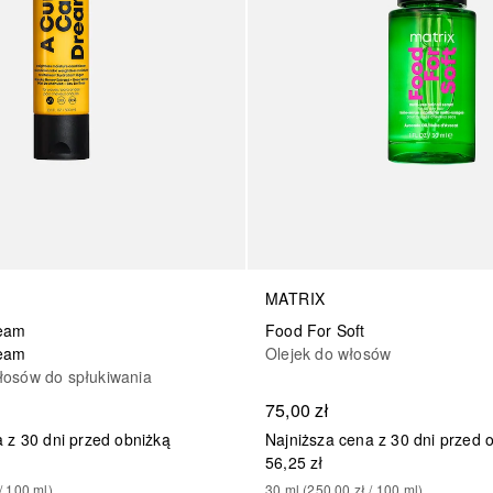
MATRIX
ream
Food For Soft
ream
Olejek do włosów
osów do spłukiwania
75,00 zł
 z 30 dni przed obniżką
Najniższa cena z 30 dni przed 
56,25 zł
/ 
100
ml
)
30
ml
 (
250,00 zł
 / 
100
ml
)