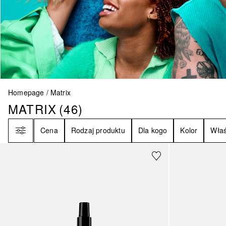
Homepage
Matrix
MATRIX
(
46
)
MATRIX
46
WYNIKI
Filtr
Cena
Rodzaj produktu
Dla kogo
Kolor
Właś