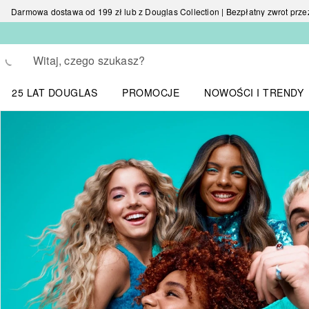
Darmowa dostawa od 199 zł lub z Douglas Collection | Bezpłatny zwrot przez 
Wracać
Wykonaj wyszukiwanie
25 LAT DOUGLAS
PROMOCJE
NOWOŚCI I TRENDY
Otwórz menu NOWOŚC