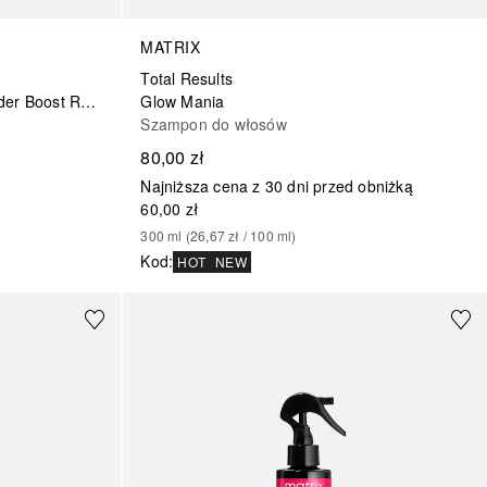
MATRIX
Total Results
Total Results High Amplify Wonder Boost Root Lifter
Glow Mania
Szampon do włosów
80,00 zł
Najniższa cena z 30 dni przed obniżką
60,00 zł
300
ml
 (
26,67 zł
 / 
100
ml
)
Kod
:
HOT
NEW