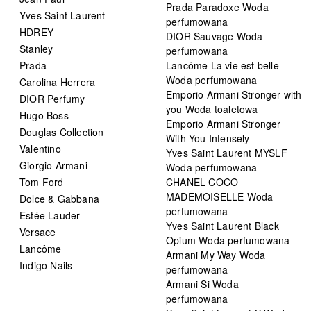
Prada Paradoxe Woda
Yves Saint Laurent
perfumowana
HDREY
DIOR Sauvage Woda
Stanley
perfumowana
Prada
Lancôme La vie est belle
Woda perfumowana
Carolina Herrera
Emporio Armani Stronger with
DIOR Perfumy
you Woda toaletowa
Hugo Boss
Emporio Armani Stronger
Douglas Collection
With You Intensely
Valentino
Yves Saint Laurent MYSLF
Giorgio Armani
Woda perfumowana
Tom Ford
CHANEL COCO
MADEMOISELLE Woda
Dolce & Gabbana
perfumowana
Estée Lauder
Yves Saint Laurent Black
Versace
Opium Woda perfumowana
Lancôme
Armani My Way Woda
Indigo Nails
perfumowana
Armani Si Woda
perfumowana