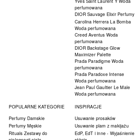
Yves Saint Laurent Y Woda
perfumowana
DIOR Sauvage Elixir Perfumy
Carolina Herrera La Bomba
Woda perfumowana
Creed Aventus Woda
perfumowana
DIOR Backstage Glow
Maximizer Palette
Prada Paradigme Woda
perfumowana
Prada Paradoxe Intense
Woda perfumowana
Jean Paul Gaultier Le Male
Woda perfumowana
POPULARNE KATEGORIE
INSPIRACJE
Perfumy Damskie
Usuwanie prosaków
Perfumy Męskie
Usuwanie plam z makijażu
Rituals Zestawy do
EdP, EdT i inne - Wyjaśnienie
pielęgnacji ciała
różnic