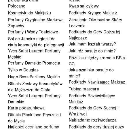
Polecane
Kwas salicylowy
Kosmetyki do Makijażu
Podkłady Kryjące Makijaż
Perfumy Oryginalne Markowe
Zapalenie Okołoustne Skóry
Zapachy
Leczenie
Perfumy i Wody Toaletowe
Podkłady do Cery Dojrzałej
Najlepsze
Sol de Janeiro mgiełki do
Jaki mam kształt twarzy?
ciała kosmetyki do pielęgnacji
Yves Saint Laurent Perfumy
Jaki róż pasuje do mnie?
Męskie
Różnica między kremem BB a
Perfumy Damskie Promocja
CC
Tylko w Douglas
Jaka szminka pasuje do
mnie?
Hugo Boss Perfumy Męskie
Podkłady Nawilżające Makijaż
Rituals Zestawy Kosmetyków
Tubing mascara
dla Mężczyzn do Ciała
Yves Saint Laurent Perfumy
Podkłady Rozświetlające
Damskie
Makijaż
Karta podarunkowa
Podkłady do Cery Suchej i
Wrażliwej
Rituals Pianki pod Prysznic i
Nakładanie rozświetlacza
do Mycia
Najlepiej oceniane perfumy
Podkłady do cery tłustej duży