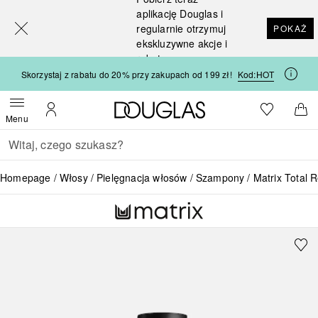
[navigation.slideout.screenreader]
aplikację Douglas i
regularnie otrzymuj
POKAŻ
ekskluzywne akcje i
rabaty
Skorzystaj z rabatu do 20% przy zakupach od 199 zł!
Kod:
HOT
Strona główna Douglas
Do listy ży
Otwórz menu
Moje konto
Do 
Menu
Wracać
Wykonaj wyszukiwanie
Homepage
Włosy
Pielęgnacja włosów
Szampony
Matrix Total R