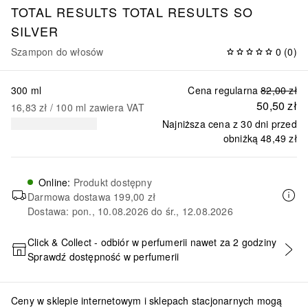
TOTAL RESULTS
TOTAL RESULTS SO
SILVER
Szampon do włosów
0
(
0
)
300 ml
Cena regularna
82,00 zł
50,50 zł
16,83 zł
 / 
100
ml
zawiera VAT
Najniższa cena z 30 dni przed
obniżką
48,49 zł
Online
:
Produkt dostępny
Darmowa dostawa
199,00 zł
Dostawa: pon., 10.08.2026 do śr., 12.08.2026
Click & Collect - odbiór w perfumerii nawet za 2 godziny
Sprawdź dostępność w perfumerii
DODAJ DO KOSZYKA
Ceny w sklepie internetowym i sklepach stacjonarnych mogą