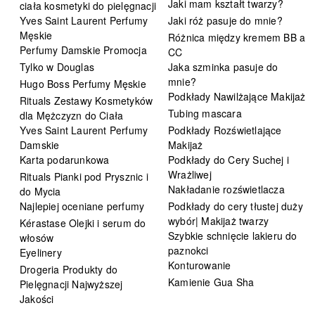
Jaki mam kształt twarzy?
ciała kosmetyki do pielęgnacji
Yves Saint Laurent Perfumy
Jaki róż pasuje do mnie?
Męskie
Różnica między kremem BB a
Perfumy Damskie Promocja
CC
Tylko w Douglas
Jaka szminka pasuje do
mnie?
Hugo Boss Perfumy Męskie
Podkłady Nawilżające Makijaż
Rituals Zestawy Kosmetyków
Tubing mascara
dla Mężczyzn do Ciała
Yves Saint Laurent Perfumy
Podkłady Rozświetlające
Damskie
Makijaż
Karta podarunkowa
Podkłady do Cery Suchej i
Wrażliwej
Rituals Pianki pod Prysznic i
Nakładanie rozświetlacza
do Mycia
Najlepiej oceniane perfumy
Podkłady do cery tłustej duży
wybór| Makijaż twarzy
Kérastase Olejki i serum do
Szybkie schnięcie lakieru do
włosów
paznokci
Eyelinery
Konturowanie
Drogeria Produkty do
Kamienie Gua Sha
Pielęgnacji Najwyższej
Jakości