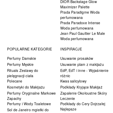
DIOR Backstage Glow
Maximizer Palette
Prada Paradigme Woda
perfumowana
Prada Paradoxe Intense
Woda perfumowana
Jean Paul Gaultier Le Male
Woda perfumowana
POPULARNE KATEGORIE
INSPIRACJE
Perfumy Damskie
Usuwanie prosaków
Perfumy Męskie
Usuwanie plam z makijażu
Rituals Zestawy do
EdP, EdT i inne - Wyjaśnienie
pielęgnacji ciała
różnic
Polecane
Kwas salicylowy
Kosmetyki do Makijażu
Podkłady Kryjące Makijaż
Perfumy Oryginalne Markowe
Zapalenie Okołoustne Skóry
Zapachy
Leczenie
Perfumy i Wody Toaletowe
Podkłady do Cery Dojrzałej
Najlepsze
Sol de Janeiro mgiełki do