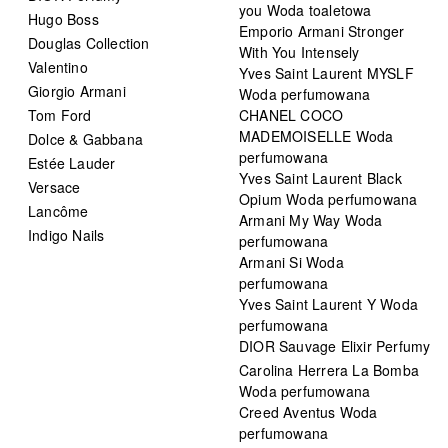
you Woda toaletowa
Hugo Boss
Emporio Armani Stronger
Douglas Collection
With You Intensely
Valentino
Yves Saint Laurent MYSLF
Giorgio Armani
Woda perfumowana
Tom Ford
CHANEL COCO
MADEMOISELLE Woda
Dolce & Gabbana
perfumowana
Estée Lauder
Yves Saint Laurent Black
Versace
Opium Woda perfumowana
Lancôme
Armani My Way Woda
Indigo Nails
perfumowana
Armani Si Woda
perfumowana
Yves Saint Laurent Y Woda
perfumowana
DIOR Sauvage Elixir Perfumy
Carolina Herrera La Bomba
Woda perfumowana
Creed Aventus Woda
perfumowana