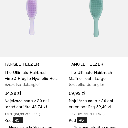
TANGLE TEEZER
TANGLE TEEZER
The Ultimate Hairbrush
The Ultimate Hairbrush
Fine & Fragile Hypnotic Heather
Marine Teal - Large
Szczotka detangler
Szczotka detangler
64,99 zł
69,99 zł
Najniższa cena z 30 dni
Najniższa cena z 30 dni
przed obniżką
48,74 zł
przed obniżką
52,49 zł
1
szt.
 (
64,99 zł
 / 
1
szt.
)
1
szt.
 (
69,99 zł
 / 
1
szt.
)
Kod
:
Kod
:
HOT
HOT
Nowość, wkrótce u nas
Nowość, wkrótce u nas