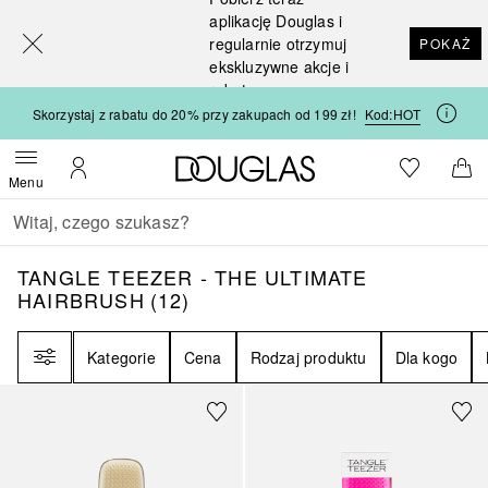
[navigation.slideout.screenreader]
aplikację Douglas i
regularnie otrzymuj
POKAŻ
ekskluzywne akcje i
rabaty
Skorzystaj z rabatu do 20% przy zakupach od 199 zł!
Kod:
HOT
Strona główna Douglas
Do listy ży
Otwórz menu
Moje konto
Do 
Menu
Wracać
Wykonaj wyszukiwanie
TANGLE TEEZER - THE ULTIMATE HAIRBR
TANGLE TEEZER - THE ULTIMATE
HAIRBRUSH
(
12
)
Filtr
Kategorie
Cena
Rodzaj produktu
Dla kogo
+
4
+
1