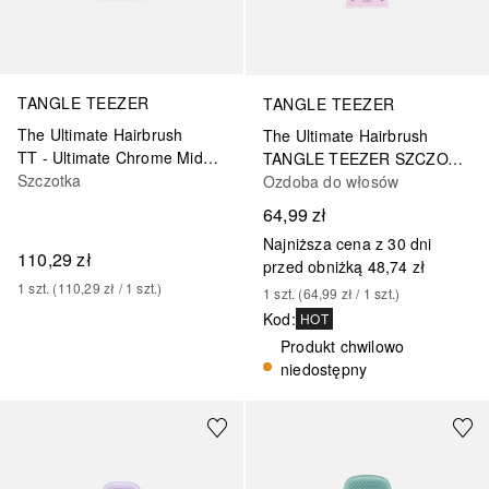
TANGLE TEEZER
TANGLE TEEZER
The Ultimate Hairbrush
The Ultimate Hairbrush
TT - Ultimate Chrome Midnight Silver
TANGLE TEEZER SZCZOTKA ULTIMATE DETANGLER ROSEBUD PINK
Szczotka
Ozdoba do włosów
64,99 zł
Najniższa cena z 30 dni
110,29 zł
przed obniżką
48,74 zł
1
szt.
 (
110,29 zł
 / 
1
szt.
)
1
szt.
 (
64,99 zł
 / 
1
szt.
)
Kod
:
HOT
Produkt chwilowo
niedostępny