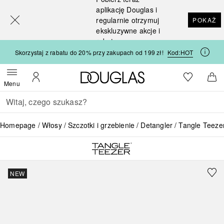
[navigation.slideout.screenreader]
aplikację Douglas i
regularnie otrzymuj
POKAŻ
ekskluzywne akcje i
rabaty
Skorzystaj z rabatu do 20% przy zakupach od 199 zł!
Kod:
HOT
Strona główna Douglas
Do listy ży
Otwórz menu
Moje konto
Do 
Menu
Wracać
Wykonaj wyszukiwanie
Homepage
Włosy
Szczotki i grzebienie
Detangler
Tangle Teezer
NEW