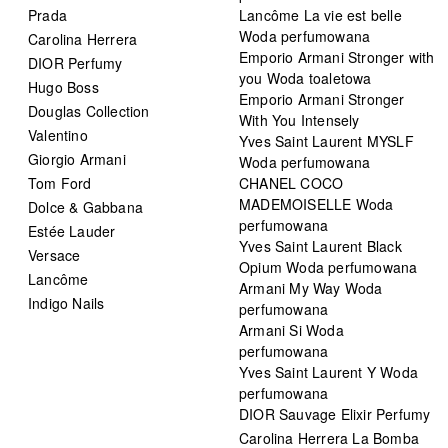
Prada
Lancôme La vie est belle
Woda perfumowana
Carolina Herrera
Emporio Armani Stronger with
DIOR Perfumy
you Woda toaletowa
Hugo Boss
Emporio Armani Stronger
Douglas Collection
With You Intensely
Valentino
Yves Saint Laurent MYSLF
Giorgio Armani
Woda perfumowana
Tom Ford
CHANEL COCO
MADEMOISELLE Woda
Dolce & Gabbana
perfumowana
Estée Lauder
Yves Saint Laurent Black
Versace
Opium Woda perfumowana
Lancôme
Armani My Way Woda
Indigo Nails
perfumowana
Armani Si Woda
perfumowana
Yves Saint Laurent Y Woda
perfumowana
DIOR Sauvage Elixir Perfumy
Carolina Herrera La Bomba