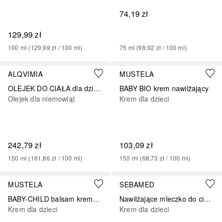
74,19 zł
129,99 zł
100
ml
 (
129,99 zł
 / 
100
ml
)
75
ml
 (
98,92 zł
 / 
100
ml
)
ALQVIMIA
MUSTELA
OLEJEK DO CIAŁA dla dzieci i niemowląt
BABY BIO krem nawilżający
Olejek dla niemowląt
Krem dla dzieci
242,79 zł
103,09 zł
150
ml
 (
161,86 zł
 / 
100
ml
)
150
ml
 (
68,73 zł
 / 
100
ml
)
MUSTELA
SEBAMED
BABY-CHILD balsam kremowy 1-2-3
Nawilżające mleczko do ciała BABY dla delikatnej skóry
Krem dla dzieci
Krem dla dzieci