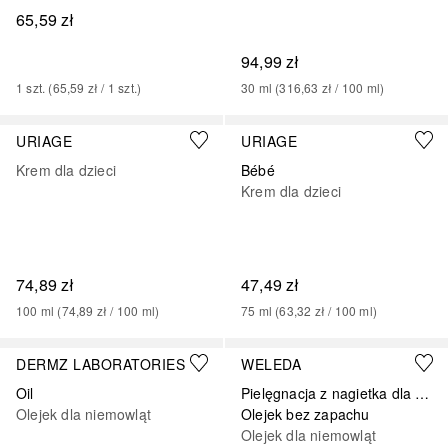
65,59 zł
94,99 zł
1
szt.
 (
65,59 zł
 / 
1
szt.
)
30
ml
 (
316,63 zł
 / 
100
ml
)
URIAGE
URIAGE
Krem dla dzieci
Bébé
Krem dla dzieci
74,89 zł
47,49 zł
100
ml
 (
74,89 zł
 / 
100
ml
)
75
ml
 (
63,32 zł
 / 
100
ml
)
DERMZ LABORATORIES
WELEDA
Oil
Pielęgnacja z nagietka dla dzieci
Olejek dla niemowląt
Olejek bez zapachu
Olejek dla niemowląt