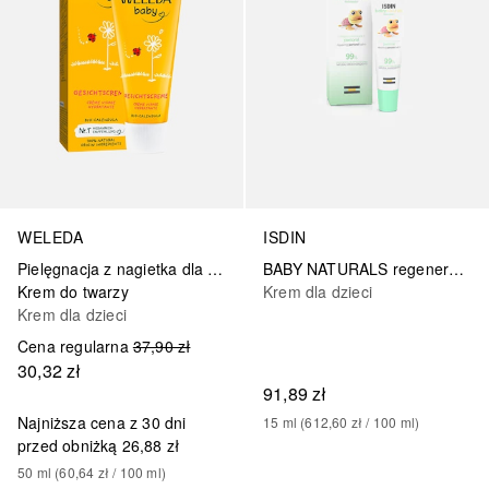
WELEDA
ISDIN
Pielęgnacja z nagietka dla dzieci
BABY NATURALS regenerujący balsam okołoustny
Krem do twarzy
Krem dla dzieci
Krem dla dzieci
Cena regularna
37,90 zł
30,32 zł
91,89 zł
Najniższa cena z 30 dni
15
ml
 (
612,60 zł
 / 
100
ml
)
przed obniżką
26,88 zł
50
ml
 (
60,64 zł
 / 
100
ml
)