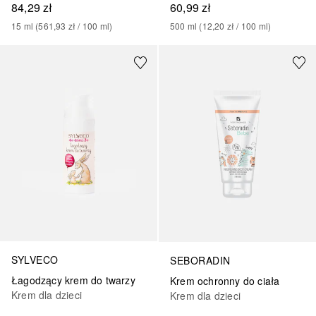
84,29 zł
60,99 zł
15
ml
 (
561,93 zł
 / 
100
ml
)
500
ml
 (
12,20 zł
 / 
100
ml
)
SYLVECO
SEBORADIN
Łagodzący krem do twarzy
Krem ochronny do ciała
Krem dla dzieci
Krem dla dzieci