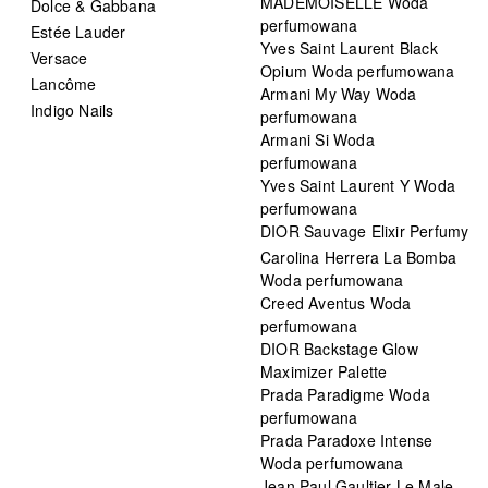
MADEMOISELLE Woda
Dolce & Gabbana
perfumowana
Estée Lauder
Yves Saint Laurent Black
Versace
Opium Woda perfumowana
Lancôme
Armani My Way Woda
Indigo Nails
perfumowana
Armani Si Woda
perfumowana
Yves Saint Laurent Y Woda
perfumowana
DIOR Sauvage Elixir Perfumy
Carolina Herrera La Bomba
Woda perfumowana
Creed Aventus Woda
perfumowana
DIOR Backstage Glow
Maximizer Palette
Prada Paradigme Woda
perfumowana
Prada Paradoxe Intense
Woda perfumowana
Jean Paul Gaultier Le Male