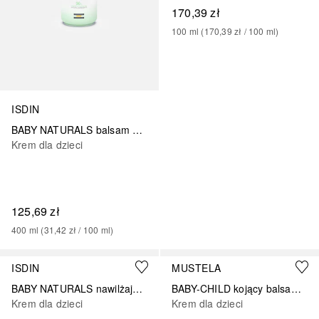
170,39 zł
100
ml
 (
170,39 zł
 / 
100
ml
)
ISDIN
BABY NATURALS balsam do ciała
Krem dla dzieci
125,69 zł
400
ml
 (
31,42 zł
 / 
100
ml
)
ISDIN
MUSTELA
BABY NATURALS nawilżający krem do twarzy
BABY-CHILD kojący balsam do klatki piersiowej
Krem dla dzieci
Krem dla dzieci