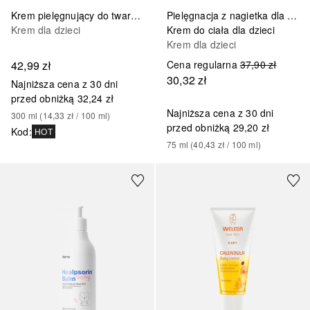
Krem pielęgnujący do twarzy i ciała
Pielęgnacja z nagietka dla dzieci
Krem dla dzieci
Krem do ciała dla dzieci
Krem dla dzieci
42,99 zł
Cena regularna
37,90 zł
30,32 zł
Najniższa cena z 30 dni
przed obniżką
32,24 zł
Najniższa cena z 30 dni
300
ml
 (
14,33 zł
 / 
100
ml
)
przed obniżką
29,20 zł
Kod
:
HOT
75
ml
 (
40,43 zł
 / 
100
ml
)