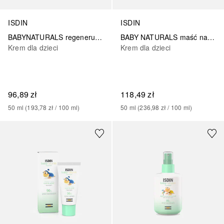
ISDIN
ISDIN
BABYNATURALS regenerująca maść do pieluszek
BABY NATURALS maść naprawcza na odparzenia AF
Krem dla dzieci
Krem dla dzieci
96,89 zł
118,49 zł
50
ml
 (
193,78 zł
 / 
100
ml
)
50
ml
 (
236,98 zł
 / 
100
ml
)