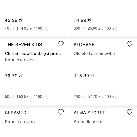
45,99 zł
74,99 zł
40
ml
 (
114,98 zł
 / 
100
ml
)
300
ml
 (
25,00 zł
 / 
100
ml
)
THE SEVEN KIDS
KLORANE
Chroni i nawilża dzięki prebiotykom i witaminie B3
Olejek dla niemowląt
Krem dla dzieci
76,79 zł
115,39 zł
50
ml
 (
153,58 zł
 / 
100
ml
)
200
ml
 (
57,70 zł
 / 
100
ml
)
SEBAMED
ALMA SECRET
Krem dla dzieci
Krem dla dzieci