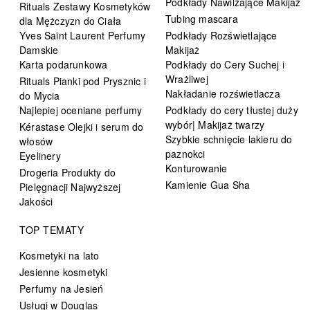
Podkłady Nawilżające Makijaż
Rituals Zestawy Kosmetyków
Tubing mascara
dla Mężczyzn do Ciała
Yves Saint Laurent Perfumy
Podkłady Rozświetlające
Damskie
Makijaż
Karta podarunkowa
Podkłady do Cery Suchej i
Wrażliwej
Rituals Pianki pod Prysznic i
Nakładanie rozświetlacza
do Mycia
Najlepiej oceniane perfumy
Podkłady do cery tłustej duży
wybór| Makijaż twarzy
Kérastase Olejki i serum do
Szybkie schnięcie lakieru do
włosów
paznokci
Eyelinery
Konturowanie
Drogeria Produkty do
Kamienie Gua Sha
Pielęgnacji Najwyższej
Jakości
TOP TEMATY
Kosmetyki na lato
Jesienne kosmetyki
Perfumy na Jesień
Usługi w Douglas