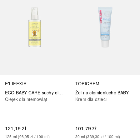
E'LIFEXIR
TOPICREM
ECO BABY CARE suchy olejek do masażu
Żel na ciemieniuchę BABY
Olejek dla niemowląt
Krem dla dzieci
121,19 zł
101,79 zł
125
ml
 (
96,95 zł
 / 
100
ml
)
30
ml
 (
339,30 zł
 / 
100
ml
)