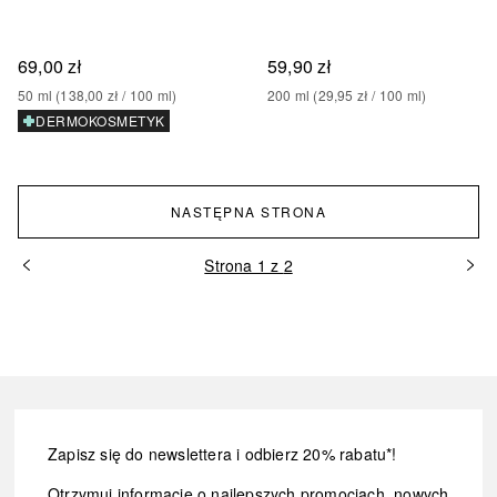
69,00 zł
59,90 zł
50
ml
 (
138,00 zł
 / 
100
ml
)
200
ml
 (
29,95 zł
 / 
100
ml
)
DERMOKOSMETYK
NASTĘPNA STRONA
Strona 1 z 2
Zapisz się do newslettera i odbierz 20% rabatu*!
Otrzymuj informacje o najlepszych promocjach, nowych