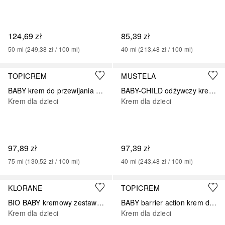
124,69 zł
85,39 zł
50
ml
 (
249,38 zł
 / 
100
ml
)
40
ml
 (
213,48 zł
 / 
100
ml
)
TOPICREM
MUSTELA
BABY krem do przewijania pieluszek bariera ochronna zestaw
BABY-CHILD odżywczy krem do twarzy z Cold Cream
Krem dla dzieci
Krem dla dzieci
97,89 zł
97,39 zł
75
ml
 (
130,52 zł
 / 
100
ml
)
40
ml
 (
243,48 zł
 / 
100
ml
)
KLORANE
TOPICREM
BIO BABY kremowy zestaw pieluszek
BABY barrier action krem do przewijania
Krem dla dzieci
Krem dla dzieci