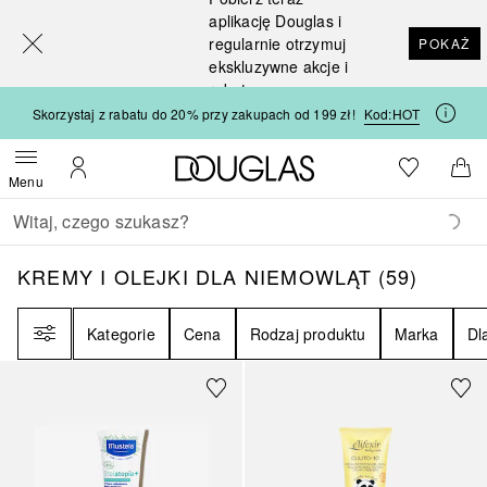
[navigation.slideout.screenreader]
aplikację Douglas i
regularnie otrzymuj
POKAŻ
ekskluzywne akcje i
rabaty
Skorzystaj z rabatu do 20% przy zakupach od 199 zł!
Kod:
HOT
Strona główna Douglas
Do listy ży
Otwórz menu
Moje konto
Do 
Menu
Wracać
Wykonaj wyszukiwanie
KREMY I OLEJKI DLA NIEMOWLĄT
59
WYNIK
KREMY I OLEJKI DLA NIEMOWLĄT
(
59
)
Filtr
Kategorie
Cena
Rodzaj produktu
Marka
Dl