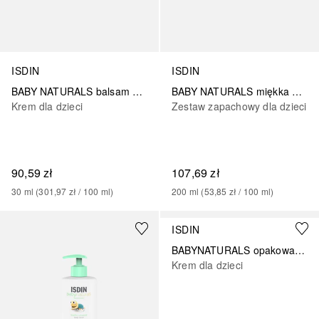
ISDIN
ISDIN
BABY NATURALS balsam do twarzy na zimno i wiatr
BABY NATURALS miękka woda zapachowa
Krem dla dzieci
Zestaw zapachowy dla dzieci
90,59 zł
107,69 zł
30
ml
 (
301,97 zł
 / 
100
ml
)
200
ml
 (
53,85 zł
 / 
100
ml
)
ISDIN
BABYNATURALS opakowanie regenerującej maści do pieluszek
Krem dla dzieci