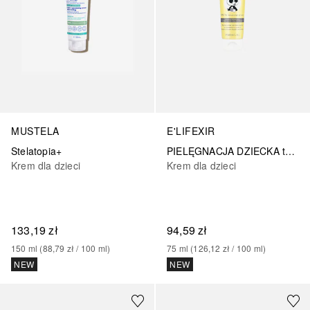
MUSTELA
E'LIFEXIR
Stelatopia+
PIELĘGNACJA DZIECKA tyłek-10
Krem dla dzieci
Krem dla dzieci
133,19 zł
94,59 zł
150
ml
 (
88,79 zł
 / 
100
ml
)
75
ml
 (
126,12 zł
 / 
100
ml
)
NEW
NEW