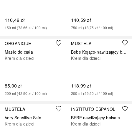
110,49 zł
140,59 zł
150
ml
 (
73,66 zł
 / 
100
ml
)
750
ml
 (
18,75 zł
 / 
100
ml
)
ORGANIQUE
MUSTELA
Masło do ciała
Bebe Kojąco-nawilżający balsam do ciała
Krem dla dzieci
Krem dla dzieci
85,00 zł
118,99 zł
200
ml
 (
42,50 zł
 / 
100
ml
)
200
ml
 (
59,50 zł
 / 
100
ml
)
MUSTELA
INSTITUTO ESPAÑOL
Very Sensitive Skin
BEBE nawilżający balsam do ciała
Krem dla dzieci
Krem dla dzieci