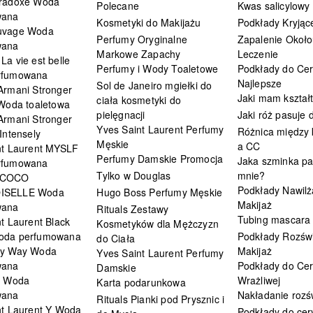
radoxe Woda
Polecane
Kwas salicylowy
wana
Kosmetyki do Makijażu
Podkłady Kryjąc
uvage Woda
Perfumy Oryginalne
Zapalenie Około
wana
Markowe Zapachy
Leczenie
a vie est belle
Perfumy i Wody Toaletowe
Podkłady do Cer
rfumowana
Najlepsze
Sol de Janeiro mgiełki do
Armani Stronger
Jaki mam kształ
ciała kosmetyki do
 Woda toaletowa
pielęgnacji
Jaki róż pasuje
Armani Stronger
Yves Saint Laurent Perfumy
Różnica między
Intensely
Męskie
a CC
nt Laurent MYSLF
Perfumy Damskie Promocja
Jaka szminka pa
rfumowana
Tylko w Douglas
mnie?
 COCO
Podkłady Nawilż
ISELLE Woda
Hugo Boss Perfumy Męskie
Makijaż
wana
Rituals Zestawy
Tubing mascara
t Laurent Black
Kosmetyków dla Mężczyzn
oda perfumowana
Podkłady Rozświ
do Ciała
My Way Woda
Makijaż
Yves Saint Laurent Perfumy
wana
Podkłady do Cer
Damskie
i Woda
Wrażliwej
Karta podarunkowa
wana
Nakładanie rozś
Rituals Pianki pod Prysznic i
nt Laurent Y Woda
Podkłady do cery