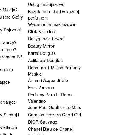
Usługi makijażowe
e Makijaż
Bezpłatne usługi w każdej
ustne Skóry
perfumerii
Wydarzenia makijażowe
y Dojrzałej
Click & Collect
Rezygnacja i zwrot
t twarzy?
Beauty Mirror
 do mnie?
Karta Douglas
 kremem BB
Aplikacja Douglas
Rabanne 1 Million Perfumy
suje do
Męskie
Armani Acqua di Gio
ające
Eros Versace
Perfumy Born In Roma
Valentino
etlające
Jean Paul Gaultier Le Male
y Suchej i
Carolina Herrera Good Girl
DIOR Sauvage
wietlacza
Chanel Bleu de Chanel
 tłustej