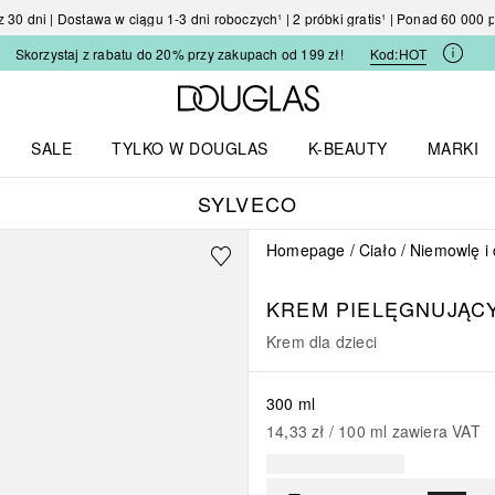
30 dni | Dostawa w ciągu 1-3 dni roboczych¹ | 2 próbki gratis¹ | Ponad 60 000
Skorzystaj z rabatu do 20% przy zakupach od 199 zł!
Kod:
HOT
Strona główna Douglas
SALE
TYLKO W DOUGLAS
K-BEAUTY
MARKI
I I TRENDY
Otwórz menu TYLKO W DOUGLAS
Otwórz menu K-BEAUTY
Otwórz 
SYLVECO
Homepage
Ciało
Niemowlę i 
KREM PIELĘGNUJĄCY
Krem dla dzieci
300 ml
14,33 zł
 / 
100
ml
zawiera VAT