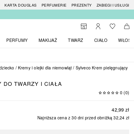
 produktów
KARTA DOUGLAS
PERFUMERIE
PREZENTY
ZABIEGI I USŁUGI
Do listy ży
Do wyszukiwarki
Moje konto
Do 
PERFUMY
MAKIJAŻ
TWARZ
CIAŁO
WŁOSY
menu MARKI
Otwórz menu Perfumy
Otwórz menu Makijaż
Otwórz menu Twarz
Otwórz menu Ciało
Otwórz
dziecko
Kremy i olejki dla niemowląt
Sylveco Krem pielęgnujący do 
 DO TWARZY I CIAŁA
0
(
0
)
42,99 zł
Najniższa cena z 30 dni przed obniżką
32,24 zł