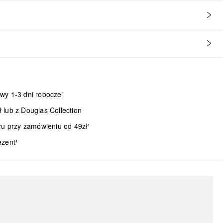
wy 1-3 dni robocze¹
lub z Douglas Collection
ru przy zamówieniu od 49zł¹
ezent¹