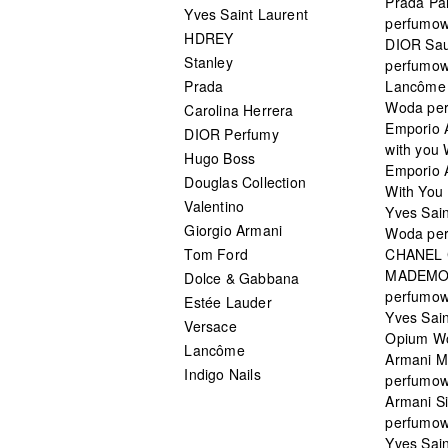
Prada Pa
Yves Saint Laurent
perfumo
HDREY
DIOR Sa
Stanley
perfumo
Prada
Lancôme L
Woda pe
Carolina Herrera
Emporio 
DIOR Perfumy
with you
Hugo Boss
Emporio 
Douglas Collection
With You 
Valentino
Yves Sai
Giorgio Armani
Woda pe
Tom Ford
CHANEL
MADEMO
Dolce & Gabbana
perfumo
Estée Lauder
Yves Sain
Versace
Opium W
Lancôme
Armani 
Indigo Nails
perfumo
Armani S
perfumo
Yves Sai