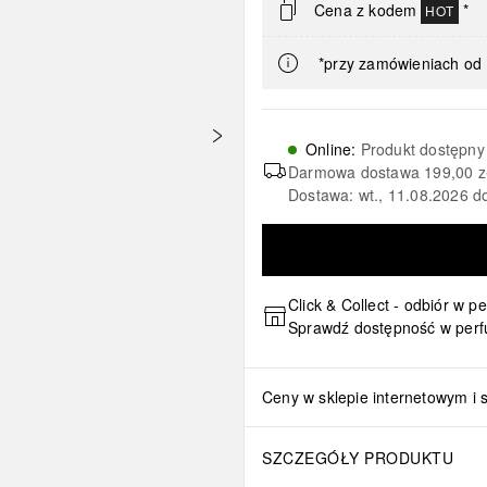
Cena z kodem
*
HOT
*przy zamówieniach od 
Online
:
Produkt dostępny
Darmowa dostawa
199,00 z
Dostawa: wt., 11.08.2026 d
Click & Collect - odbiór w p
Sprawdź dostępność w perf
Ceny w sklepie internetowym i 
SZCZEGÓŁY PRODUKTU