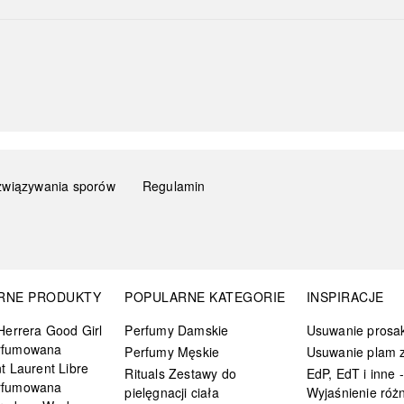
związywania sporów
Regulamin
RNE PRODUKTY
POPULARNE KATEGORIE
INSPIRACJE
Herrera Good Girl
Perfumy Damskie
Usuwanie prosa
rfumowana
Perfumy Męskie
Usuwanie plam z
t Laurent Libre
Rituals Zestawy do
EdP, EdT i inne -
rfumowana
pielęgnacji ciała
Wyjaśnienie różn