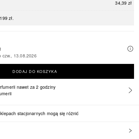
34,39 zł
199 zł.
ł
o czw., 13.08.2026
DODAJ DO KOSZYKA
erfumerii nawet za 2 godziny
umerii
sklepach stacjonarnych mogą się różnić