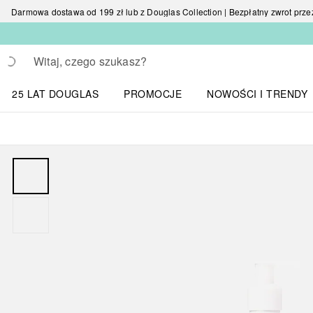
Darmowa dostawa od 199 zł lub z Douglas Collection | Bezpłatny zwrot przez 
Wracać
Wykonaj wyszukiwanie
25 LAT DOUGLAS
PROMOCJE
NOWOŚCI I TRENDY
Otwórz menu NOWOŚC