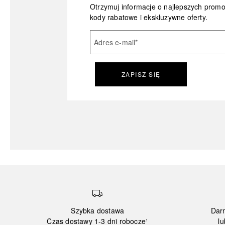
Otrzymuj informacje o najlepszych prom
kody rabatowe i ekskluzywne oferty.
Adres e-mail
*
ZAPISZ SIĘ
Szybka dostawa
Dar
Czas dostawy 1-3 dni robocze¹
lu