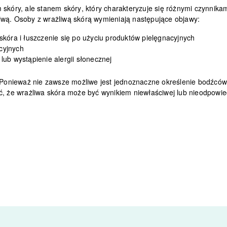
 skóry, ale stanem skóry
, który charakteryzuje się różnymi czynnik
liwą. Osoby z wrażliwą skórą wymieniają następujące objawy:
skóra i łuszczenie się po użyciu produktów pielęgnacyjnych
cyjnych
lub wystąpienie alergii słonecznej
. Ponieważ n
ie zawsze możliwe jest jednoznaczne określenie bodźców
yć, że wrażliwa skóra może być wynikiem
niewłaściwej lub nieodpowied