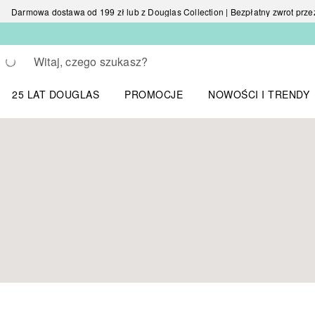
Darmowa dostawa od 199 zł lub z Douglas Collection | Bezpłatny zwrot przez 
Wracać
Wykonaj wyszukiwanie
25 LAT DOUGLAS
PROMOCJE
NOWOŚCI I TRENDY
Otwórz menu NOWOŚC