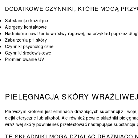
DODATKOWE CZYNNIKI, KTÓRE MOGĄ PRZYC
Substancje drażniące
Alergeny kontaktowe
Nadmierne nawilżenie warstwy rogowej, na przykład poprzez długi
Zaburzenia pH skóry
Czynniki psychologiczne
Czynniki środowiskowe
Promieniowanie UV
PIELĘGNACJA SKÓRY WRAŻLIWE
Pierwszym krokiem jest eliminacja
drażniących substancji
z Twojej
olejki eteryczne lub alkohol. Ale również pewne składniki pielęg
wrażliwej skóry powinieneś przetestować następujące substancje po
TE SKŁADNIKI MOGĄ DZIAŁAĆ DRAŻNIĄCO