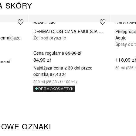
A SKÓRY
BASICLAB
DADO SE
DERMATOLOGICZNA EMULSJA MYJĄCA DO SKÓRY ULTRA - WRAŻLIWEJ
Pielęgnacj
Demakijażu
Żel pod prysznic
Acute
Spray do 
Cena regularna
89,90 zł
84,99 zł
118,09 z
 przed
Najniższa cena z 30 dni przed
50
ml
 (
236,
obniżką
67,43 zł
300
ml
 (
28,33 zł
 / 
100
ml
)
DERMOKOSMETYK
POWE OZNAKI