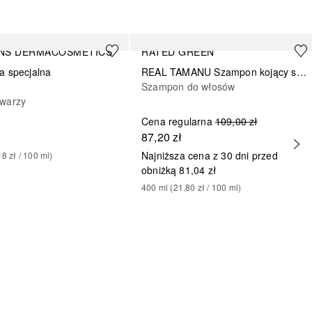
NS DERMACOSMETICS
RATED GREEN
a specjalna
REAL TAMANU Szampon kojący skórę głowy z olejem tamanu
Szampon do włosów
twarzy
Cena regularna
109,00 zł
ł
87,20 zł
Najniższa cena z 30 dni przed
18 zł
 / 
100
ml
)
obniżką
81,04 zł
400
ml
 (
21,80 zł
 / 
100
ml
)