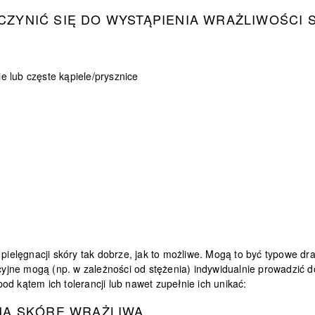
ZYNIĆ SIĘ DO WYSTĄPIENIA WRAŻLIWOŚCI 
e lub częste kąpiele/prysznice
J
 pielęgnacji skóry tak dobrze, jak to możliwe. Mogą to być typowe dr
nacyjne mogą (np. w zależności od stężenia) indywidualnie prowadzić
d kątem ich tolerancji lub nawet zupełnie ich unikać:
 NA SKÓRĘ WRAŻLIWĄ