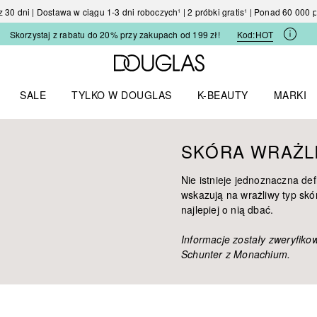
30 dni | Dostawa w ciągu 1-3 dni roboczych¹ | 2 próbki gratis¹ | Ponad 60 000
Skorzystaj z rabatu do 20% przy zakupach od 199 zł!
Kod:
HOT
Strona główna Douglas
SALE
TYLKO W DOUGLAS
K-BEAUTY
MARKI
I I TRENDY
Otwórz menu TYLKO W DOUGLAS
Otwórz menu K-BEAUTY
Otwórz 
SKÓRA WRAŻL
Nie istnieje jednoznaczna def
wskazują na wrażliwy typ skór
najlepiej o nią dbać.
Informacje zostały zweryfik
Schunter z Monachium.