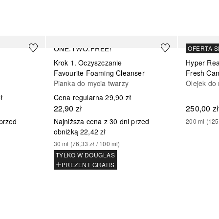
ONE.TWO.FREE!
MAC
OFERTA 
Krok 1. Oczyszczanie
Hyper Rea
Favourite Foaming Cleanser
Fresh Can
Pianka do mycia twarzy
Olejek do
ł
Cena regularna
29,90 zł
22,90 zł
250,00 z
 przed
Najniższa cena z 30 dni przed
200
ml
 (
125
obniżką
22,42 zł
30
ml
 (
76,33 zł
 / 
100
ml
)
TYLKO W DOUGLAS
PREZENT GRATIS