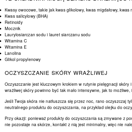
Kwasy owocowe, takie jak kwas glikolowy, kwas migdałowy, kwas
Kwas salicylowy (BHA)
Retinoidy
Mocznik
Laurylosiarczan sodu i lauret siarczanu sodu
Witamina C
Witamina E
Lanolina
Glikol propylenowy
OCZYSZCZANIE SKÓRY WRAŻLIWEJ
Oczyszczanie jest kluczowym krokiem w rutynie pielęgnacji skóry i
wrażliwej skóry powinno być tak
mało intensywne, jak to możliwe, i
Jeśli Twoja skóra nie natłuszcza się przez noc, rano oczyszczaj t
neutralnego produktu do oczyszczania, na przykład olejku do ocz
Przy okazji: ponieważ produkty do oczyszczania są zmywane z powie
nie pozostaje na skórze, kontakt z nią jest minimalny, więc nie na