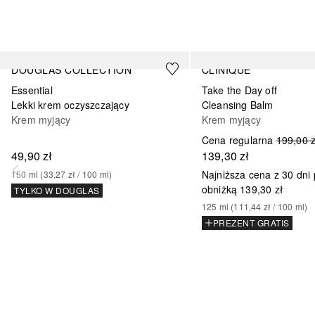
Pomiń
DOUGLAS COLLECTION
CLINIQUE
Essential
Take the Day off
Lekki krem oczyszczający
Cleansing Balm
Krem myjący
Krem myjący
Cena regularna
199,00 z
49,90 zł
139,30 zł
Najniższa cena z 30 dni
150
ml
 (
33,27 zł
 / 
100
ml
)
obniżką
139,30 zł
TYLKO W DOUGLAS
125
ml
 (
111,44 zł
 / 
100
ml
)
PREZENT GRATIS