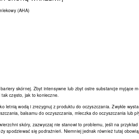
 mlekowy (AHA)
 bariery skórnej. Zbyt intensywne lub zbyt ostre substancje myjące m
 tak często, jak to konieczne.
ylko letnią wodą i zrezygnuj z produktu do oczyszczania. Zwykle wyst
yszczania, balsamu do oczyszczania, mleczka do oczyszczania lub p
rzchni skóry, zazwyczaj nie stanowi to problemu, jeśli na przykład 
leży spodziewać się podrażnień. Niemniej jednak również tutaj obowiąz