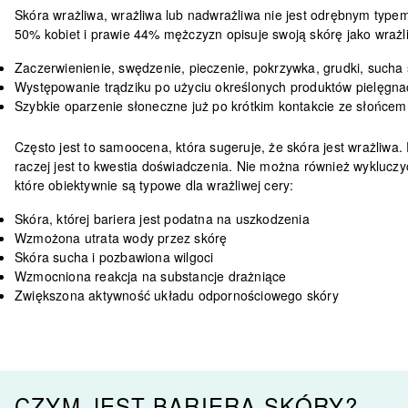
Skóra wrażliwa, wrażliwa lub nadwrażliwa
nie jest odrębnym typem
50% kobiet i prawie 44% mężczyzn
opisuje swoją skórę jako wraż
Zaczerwienienie, swędzenie, pieczenie, pokrzywka, grudki, sucha 
Występowanie trądziku po użyciu określonych produktów pielęgna
Szybkie oparzenie słoneczne już po krótkim kontakcie ze słońcem 
Często jest to samoocena, która sugeruje, że skóra jest wrażliwa
raczej jest to kwestia doświadczenia. Nie można również wyklucz
które obiektywnie są typowe dla wrażliwej cery:
Skóra, której bariera jest podatna na uszkodzenia
Wzmożona utrata wody przez skórę
Skóra sucha i pozbawiona wilgoci
Wzmocniona reakcja na substancje drażniące
Zwiększona aktywność układu odpornościowego skóry
CZYM JEST BARIERA SKÓRY?