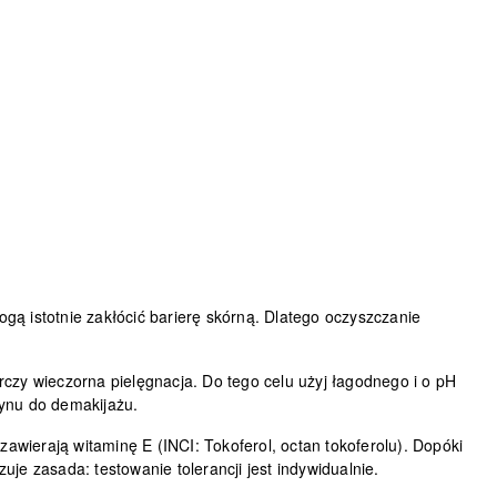
ogą istotnie zakłócić barierę skórną. Dlatego oczyszczanie
arczy wieczorna pielęgnacja. Do tego celu użyj łagodnego i o pH
łynu do demakijażu.
zawierają witaminę E (INCI: Tokoferol, octan tokoferolu). Dopóki
uje zasada: testowanie tolerancji jest indywidualnie.