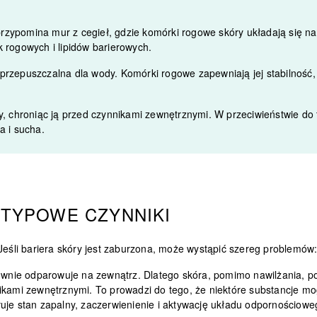
zypomina mur z cegieł, gdzie komórki rogowe skóry układają się na s
 rogowych i lipidów barierowych.
nieprzepuszczalna dla wody. Komórki rogowe zapewniają jej stabilność
y, chroniąc ją przed czynnikami zewnętrznymi. W przeciwieństwie do 
a i sucha.
 TYPOWE CZYNNIKI
 Jeśli bariera skóry jest zaburzona, może wystąpić szereg problemów
nownie odparowuje na zewnątrz. Dlatego skóra, pomimo nawilżania, po
ikami zewnętrznymi. To prowadzi do tego, że niektóre substancje mog
uje stan zapalny, zaczerwienienie i aktywację układu odpornościowe