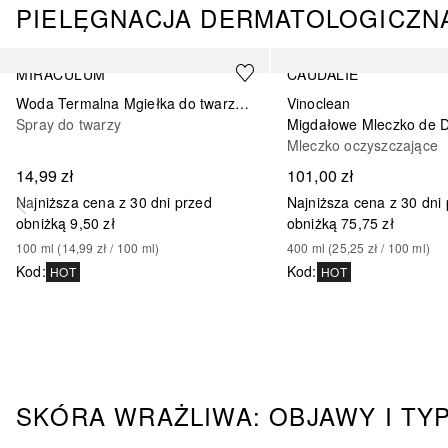
PIELĘGNACJA DERMATOLOGICZN
Pomiń
MIRACULUM
CAUDALIE
Woda Termalna Mgiełka do twarzy i ciała
Vinoclean
Spray do twarzy
Migdałowe Mleczko de 
Mleczko oczyszczające
14,99 zł
101,00 zł
Najniższa cena z 30 dni przed
Najniższa cena z 30 dni
obniżką
9,50 zł
obniżką
75,75 zł
100
ml
 (
14,99 zł
 / 
100
ml
)
400
ml
 (
25,25 zł
 / 
100
ml
)
Kod
:
Kod
:
HOT
HOT
SKÓRA WRAŻLIWA: OBJAWY I TY