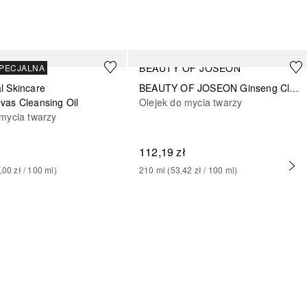
BEAUTY OF JOSEON
SPECJALNA
l Skincare
BEAUTY OF JOSEON Ginseng Cleansing Oil
vas Cleansing Oil
Olejek do mycia twarzy
 mycia twarzy
ł
112,19 zł
,00 zł
 / 
100
ml
)
210
ml
 (
53,42 zł
 / 
100
ml
)