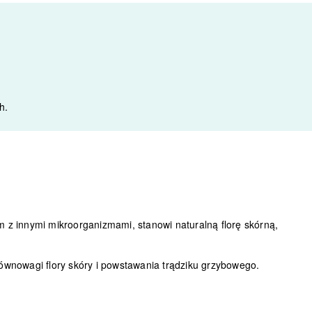
h.
m z innymi mikroorganizmami, stanowi naturalną florę skórną,
ównowagi flory skóry i powstawania trądziku grzybowego.