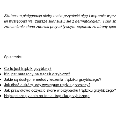
Skuteczna pielęgnacja skóry może przynieść ulgę i wsparcie w prz
jej występowania, zawsze skonsultuj się z dermatologiem. Tylko s
zrozumienie stanu zdrowia przy aktywnym wsparciu ze strony specj
Spis treści
Co to jest trądzik grzybiczy?
Kto jest narażony na trądzik grzybiczy?
Jakie są dostępne metody leczenia trądziku grzybiczego?
Jak dbać o skórę, gdy występuje trądzik grzybiczy?
Jak prawidłowo oczyścić skórę w przypadku trądziku grzybiczego
Najczęstsze pytania na temat trądziku grzybiczego