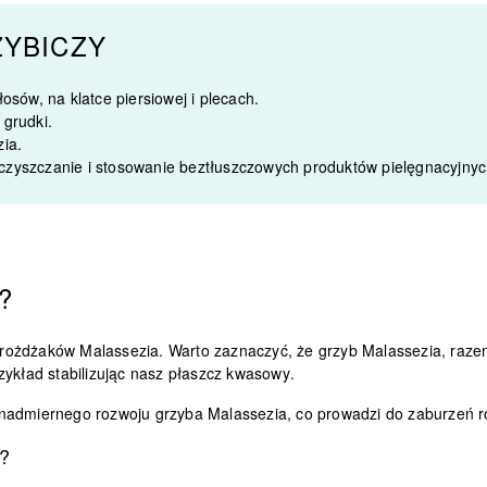
ZYBICZY
łosów, na klatce piersiowej i plecach.
grudki.
ia.
 oczyszczanie i stosowanie beztłuszczowych produktów pielęgnacyjnyc
?
drożdżaków Malassezia. Warto zaznaczyć, że
grzyb Malassezia, raze
zykład stabilizując nasz płaszcz kwasowy
.
 nadmiernego rozwoju grzyba Malassezia, co prowadzi do zaburzeń r
?