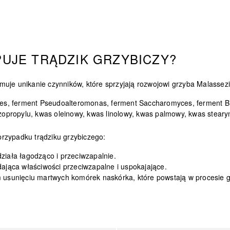
PUJE TRĄDZIK GRZYBICZY?
muje unikanie czynników, które sprzyjają rozwojowi grzyba Malassez
ces, ferment Pseudoalteromonas, ferment Saccharomyces, ferment Bif
n izopropylu, kwas oleinowy, kwas linolowy, kwas palmowy, kwas stear
rzypadku trądziku grzybiczego:
działa łagodząco i przeciwzapalnie.
ająca właściwości przeciwzapalne i uspokajające.
 usunięciu martwych komórek naskórka, które powstają w procesie go