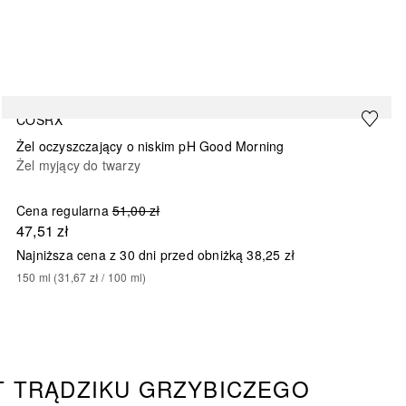
COSRX
Żel oczyszczający o niskim pH Good Morning
Żel myjący do twarzy
Cena regularna
51,00 zł
47,51 zł
Najniższa cena z 30 dni przed obniżką
38,25 zł
150
ml
 (
31,67 zł
 / 
100
ml
)
T TRĄDZIKU GRZYBICZEGO