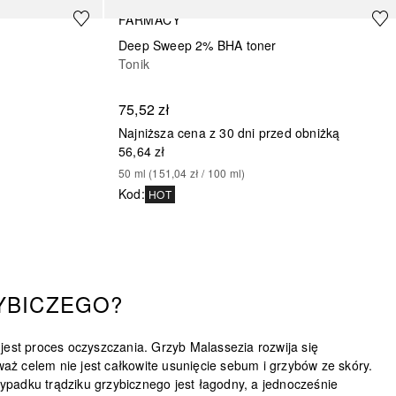
FARMACY
Deep Sweep 2% BHA toner
Tonik
75,52 zł
Najniższa cena z 30 dni przed obniżką
56,64 zł
50
ml
 (
151,04 zł
 / 
100
ml
)
Kod
:
HOT
YBICZEGO?
jest proces oczyszczania.
Grzyb Malassezia rozwija się
waż celem nie jest całkowite usunięcie sebum i grzybów ze skóry.
ypadku trądziku grzybicznego jest łagodny, a jednocześnie