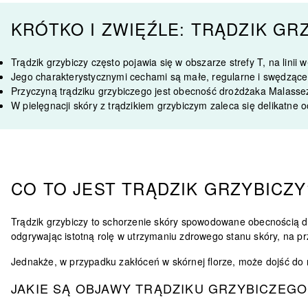
KRÓTKO I ZWIĘŹLE: TRĄDZIK GR
Trądzik grzybiczy często pojawia się w obszarze strefy T, na linii w
Jego charakterystycznymi cechami są małe, regularne i swędzące 
Przyczyną trądziku grzybiczego jest obecność drożdżaka Malassez
W pielęgnacji skóry z trądzikiem grzybiczym zaleca się delikatne
CO TO JEST TRĄDZIK GRZYBICZY
Trądzik grzybiczy to schorzenie skóry spowodowane obecnością 
odgrywając istotną rolę w utrzymaniu zdrowego stanu skóry, na pr
Jednakże, w przypadku zakłóceń w skórnej florze, może dojść do
JAKIE SĄ OBJAWY TRĄDZIKU GRZYBICZEGO