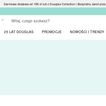
Darmowa dostawa od 199 zł lub z Douglas Collection | Bezpłatny zwrot przez 
Wracać
Wykonaj wyszukiwanie
25 LAT DOUGLAS
PROMOCJE
NOWOŚCI I TRENDY
Otwórz menu NOWOŚC