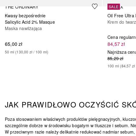
THE ORDINARY
COSRX
SALE
Kwasy bezpośrednie
Oil Free Ultra
Salicylic Acid 2% Masque
Krem do twar
Maska nawilżająca
Cena regular
65,00 zł
84,57 zł
Najniższa cen
50
ml
 (
130,00 zł
 / 
100
ml
)
85,29 zł
100
ml
 (
84,57 zł
JAK PRAWIDŁOWO OCZYŚCIĆ SK
Poza stosowaniem właściwych produktów pielęgnacyjnych, kluczow
szczególnie dobrze w środowisku bogatym w tłuszcze i sebum
.
Ni
W przeciwnym razie należy delikatnie redukować nadmiar sebum, d