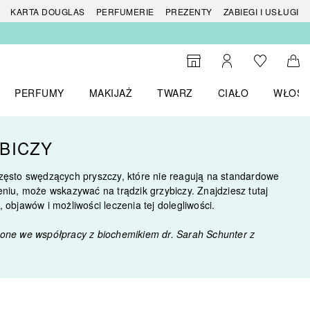
 produktów
KARTA DOUGLAS
PERFUMERIE
PREZENTY
ZABIEGI I USŁUGI
Do listy ży
Do wyszukiwarki
Moje konto
Do 
PERFUMY
MAKIJAŻ
TWARZ
CIAŁO
WŁOSY
menu MARKI
Otwórz menu Perfumy
Otwórz menu Makijaż
Otwórz menu Twarz
Otwórz menu Ciało
Otwórz
BICZY
zęsto swędzących pryszczy, które nie reagują na standardowe
eniu, może wskazywać na trądzik grzybiczy. Znajdziesz tutaj
 objawów i możliwości leczenia tej dolegliwości.
zone
we współpracy z biochemikiem dr. Sarah Schunter
z