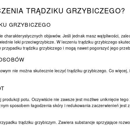
CZENIA TRĄDZIKU GRZYBICZEGO?
IKU GRZYBICZEGO
 charakterystycznych objawów. Jeśli jednak masz wątpliwości, zale
iednie leki przeciwgrzybicze. W leczeniu trądziku grzybiczego skutecz
 w przypadku trądziku grzybiczego i mogą nawet pogorszyć jego przeb
POSOBÓW
wym nie można skutecznie leczyć trądziku grzybiczego. Co więcej, is
OT
produkcji potu. Oczywiście nie zawsze jest możliwe uniknięcie tego 
znym sposobem łagodzenia skóry i redukowania zaczerwienień jest z
zypadku trądziku grzybiczym. Zawiera substancje sprzyjające rozw