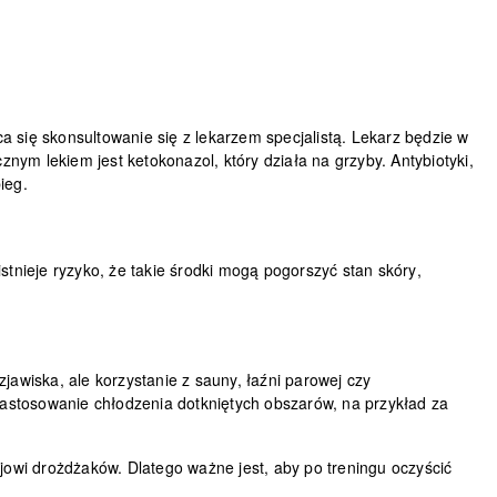
ca się
skonsultowanie się z lekarzem specjalistą
. Lekarz będzie w
nym lekiem jest ketokonazol, który działa na grzyby. Antybiotyki,
ieg.
tnieje ryzyko, że takie środki
mogą pogorszyć stan skóry
,
zjawiska, ale
korzystanie z sauny, łaźni parowej czy
astosowanie chłodzenia dotkniętych obszarów, na przykład za
ojowi drożdżaków. Dlatego
ważne jest, aby po treningu oczyścić