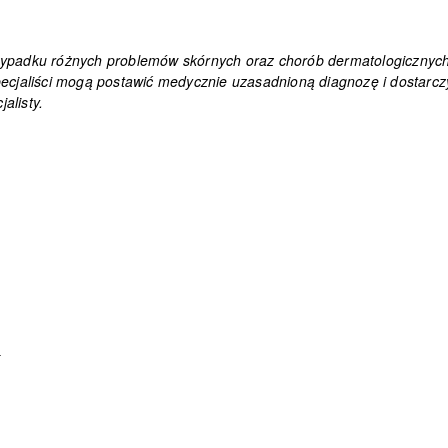
ypadku różnych problemów skórnych oraz chorób dermatologicznych. J
pecjaliści mogą postawić medycznie uzasadnioną diagnozę i dostarcz
alisty.
?