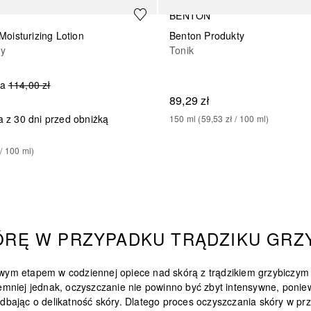
BENTON
 Moisturizing Lotion
Benton Produkty
zy
Tonik
na
114,00 zł
89,29 zł
a z 30 dni przed obniżką
150
ml
 (
59,53 zł
 / 
100
ml
)
 / 
100
ml
)
ÓRĘ W PRZYPADKU TRĄDZIKU GRZ
ym etapem w codziennej opiece nad skórą z trądzikiem grzybiczym 
emniej jednak, oczyszczanie nie powinno być zbyt intensywne
, ponie
bając o delikatność skóry. Dlatego proces oczyszczania skóry w prz