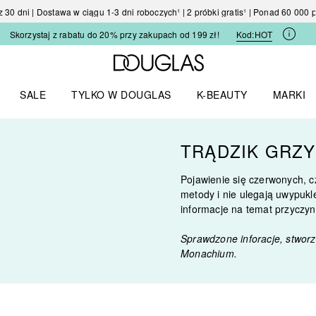
30 dni | Dostawa w ciągu 1-3 dni roboczych¹ | 2 próbki gratis¹ | Ponad 60 000
Skorzystaj z rabatu do 20% przy zakupach od 199 zł!
Kod:
HOT
Strona główna Douglas
SALE
TYLKO W DOUGLAS
K-BEAUTY
MARKI
I I TRENDY
Otwórz menu TYLKO W DOUGLAS
Otwórz menu K-BEAUTY
Otwórz 
TRĄDZIK GRZY
Pojawienie się czerwonych, c
metody i nie ulegają uwypukl
informacje na temat przyczyn,
Sprawdzone inforacje, stwor
Monachium.