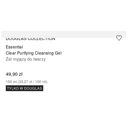
DOUGLAS COLLECTION
Essential
Clear Purifying Cleansing Gel
Żel myjący do twarzy
49,90 zł
150
ml
 (
33,27 zł
 / 
100
ml
)
TYLKO W DOUGLAS