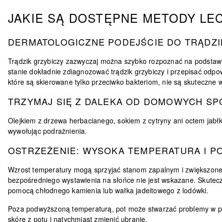
JAKIE SĄ DOSTĘPNE METODY LE
DERMATOLOGICZNE PODEJŚCIE DO TRĄDZ
Trądzik grzybiczy zazwyczaj można szybko rozpoznać na podstawie
stanie dokładnie zdiagnozować trądzik grzybiczy i przepisać odpow
które są skierowane tylko przeciwko bakteriom, nie są skuteczne
TRZYMAJ SIĘ Z DALEKA OD DOMOWYCH S
Olejkiem z drzewa herbacianego, sokiem z cytryny ani octem jabłko
wywołując podrażnienia.
OSTRZEŻENIE: WYSOKA TEMPERATURA I P
Wzrost temperatury mogą sprzyjać stanom zapalnym i zwiększonej 
bezpośredniego wystawienia na słońce nie jest wskazane
. Skutec
pomocą chłodnego kamienia lub wałka jadeitowego z lodówki.
Poza podwyższoną temperaturą, pot może stwarzać problemy w pr
skórę z potu i natychmiast zmienić ubranie
.