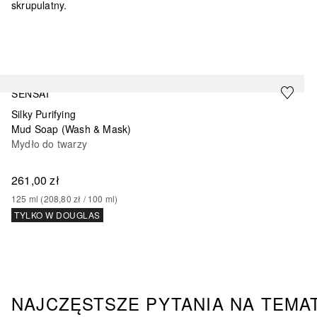
skrupulatny.
Pomiń
SENSAI
Silky Purifying
Mud Soap (Wash & Mask)
Mydło do twarzy
261,00 zł
125
ml
 (
208,80 zł
 / 
100
ml
)
TYLKO W DOUGLAS
NAJCZĘSTSZE PYTANIA NA TEMA