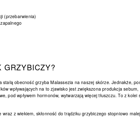
ji (przebarwienia)
 zapalnego
K GRZYBICZY?
a stałą obecność grzyba Malassezia na naszej skórze. Jednakże, pon
ików wpływających na to zjawisko jest
zwiększona produkcja sebum
,
łojowe, pod wpływem hormonów, wytwarzają więcej tłuszczu. To z kole
ze wraz z wiekiem, skłonność do trądziku grzybiczego stopniowo male