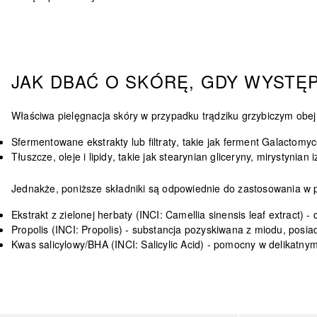
JAK DBAĆ O SKÓRĘ, GDY WYSTĘ
Właściwa pielęgnacja skóry w przypadku trądziku grzybiczym obej
Sfermentowane ekstrakty lub filtraty
, takie jak ferment Galactomy
Tłuszcze, oleje i lipidy
, takie jak stearynian gliceryny, mirystynia
Jednakże, poniższe składniki są odpowiednie do zastosowania w p
Ekstrakt z zielonej herbaty (INCI: Camellia sinensis leaf extract)
- 
Propolis (INCI: Propolis)
- substancja pozyskiwana z miodu, posiad
Kwas salicylowy/BHA (INCI: Salicylic Acid)
- pomocny w delikatnym
Pomiń