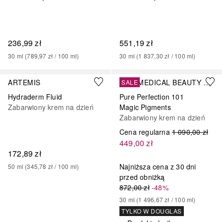
236,99 zł
551,19 zł
30
ml
 (
789,97 zł
 / 
100
ml
)
30
ml
 (
1 837,30 zł
 / 
100
ml
)
ARTEMIS
MBR MEDICAL BEAUTY RESEARCH
SALE
Hydraderm Fluid
Pure Perfection 101
Zabarwiony krem na dzień
Magic Pigments
Zabarwiony krem na dzień
Cena regularna
1 090,00 zł
449,00 zł
172,89 zł
Najniższa cena z 30 dni
50
ml
 (
345,78 zł
 / 
100
ml
)
przed obniżką
872,00 zł
-48%
30
ml
 (
1 496,67 zł
 / 
100
ml
)
TYLKO W DOUGLAS