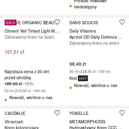
Produkt chwilowo
niedostępny
EVOLVE ORGANIC BEAUTY
SANS SOUCIS
SALE
Climent Veil Tinted Light Medium
Daily Vitamins
Zabarwiony krem na dzień
Apricot DD Daily Defence Cream Light SPF 25
Zabarwiony krem na dzień
157,51 zł
98,49 zł
Najniższa cena z 30 dni
30
ml
 (
328,30 zł
 / 
100
ml
)
przed obniżką
Kod
:
HOT
185,69 zł
-15%
Nowość, wkrótce u nas
50
ml
 (
315,02 zł
 / 
100
ml
)
Nowość, wkrótce u nas
Sponsorowany
Sponsorowany
CAUDALIE
YONELLE
Vinocrush
METAMORPHOSIS
Krem koloryzujący
Hydroaktywny Krem CCC SPF 50