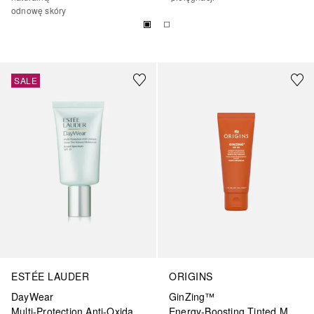
odnowę skóry
SALE
ESTÉE LAUDER
ORIGINS
DayWear
GinZing™
Multi-Protection Anti-Oxidant Sheer Tint Release Moisturiser SPF 15
Energy-Boosting Tinted Moisturizer SPF 40