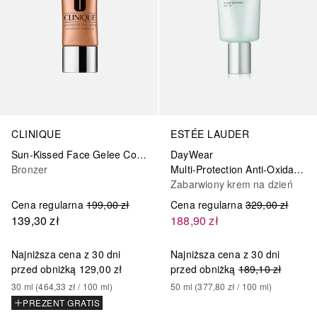
CLINIQUE
ESTÉE LAUDER
Sun-Kissed Face Gelee Complexion Multitasker
DayWear
Bronzer
Multi-Protection Anti-Oxidant Sheer Tint Release Moisturiser SPF 15
Zabarwiony krem na dzień
Cena regularna
199,00 zł
Cena regularna
329,00 zł
139,30 zł
188,90 zł
Najniższa cena z 30 dni
Najniższa cena z 30 dni
przed obniżką
129,00 zł
przed obniżką
189,10 zł
30
ml
 (
464,33 zł
 / 
100
ml
)
50
ml
 (
377,80 zł
 / 
100
ml
)
PREZENT GRATIS