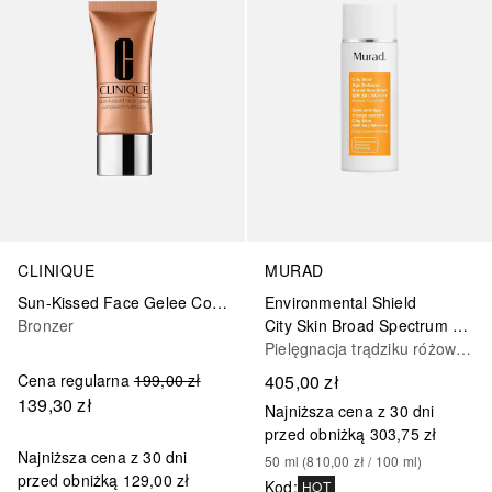
CLINIQUE
MURAD
Sun-Kissed Face Gelee Complexion Multitasker
Environmental Shield
Bronzer
City Skin Broad Spectrum SPF50 Ochronny krem miejski
Pielęgnacja trądziku różowatego
Cena regularna
199,00 zł
405,00 zł
139,30 zł
Najniższa cena z 30 dni
przed obniżką
303,75 zł
Najniższa cena z 30 dni
50
ml
 (
810,00 zł
 / 
100
ml
)
przed obniżką
129,00 zł
Kod
:
HOT