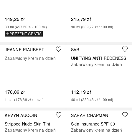
149,25 zł
215,79 zł
30
ml
 (
497,50 zł
 / 
100
ml
)
90
ml
 (
239,77 zł
 / 
100
ml
)
PREZENT GRATIS
JEANNE PIAUBERT
SVR
Zabarwiony krem na dzień
UNIFYING ANTI-REDENESS
Zabarwiony krem na dzień
178,89 zł
112,19 zł
1
szt.
 (
178,89 zł
 / 
1
szt.
)
40
ml
 (
280,48 zł
 / 
100
ml
)
+
7
KEVYN AUCOIN
SARAH CHAPMAN
Stripped Nude Skin Tint
Skin Insurance SPF 30
Zabarwiony krem na dzień
Zabarwiony krem na dzień