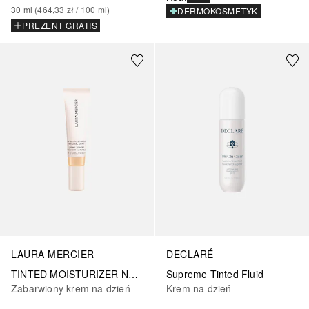
30
ml
 (
464,33 zł
 / 
100
ml
)
DERMOKOSMETYK
PREZENT GRATIS
+
1
LAURA MERCIER
DECLARÉ
TINTED MOISTURIZER NATURAL DEWY
Supreme Tinted Fluid
Zabarwiony krem na dzień
Krem na dzień