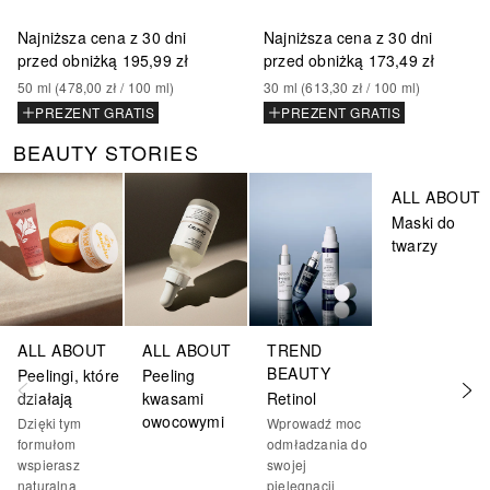
Najniższa cena z 30 dni
Najniższa cena z 30 dni
przed obniżką
195,99 zł
przed obniżką
173,49 zł
50
ml
 (
478,00 zł
 / 
100
ml
)
30
ml
 (
613,30 zł
 / 
100
ml
)
PREZENT GRATIS
PREZENT GRATIS
BEAUTY STORIES
Pomiń
ALL ABOUT
Maski do
twarzy
ALL ABOUT
ALL ABOUT
TREND
BEAUTY
Peelingi, które
Peeling
działają
kwasami
Retinol
owocowymi
Dzięki tym
Wprowadź moc
formułom
odmładzania do
wspierasz
swojej
naturalną
pielęgnacji