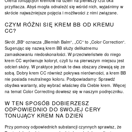
Oferta tonujących kremów na dzień na pierwszy rzut oka
przytłacza. Abyś mogła odnaleźć się wśród nich, wyjaśnimy w
skrócie najważniejsze pojęcia i możliwości z nimi związane.
CZYM RÓŻNI SIĘ KREM BB OD KREMU
CC?
Skrót „BB“ oznacza „Blemish Balm“, „CC“ to „Color Correction“.
Sugerując się nazwą krem BB służy delikatnemu
zamaskowaniu niedoskonałości. W przeciwieństwie do niego
krem CC wyrównuje koloryt, czyli tu na pierwszym miejscu jest
odcień skóry. W praktyce jednak te dwa obszary zlewają się ze
sobą. Dobry krem CC również pokrywa nierówności, a krem BB
nie posiada neutralnego koloru. Podpowiadamy: Sprawdź
obydwa warianty, aby wybrać właściwy dla Ciebie krem. Więcej
na temat Color Correcting dowiesz się w naszym podręczniku.
W TEN SPOSÓB DOBIERZESZ
ODPOWIEDNIO DO SWOJEJ CERY
TONUJĄCY KREM NA DZIEŃ
Przy pomocy odpowiednich substancji czynnych sprawisz, że