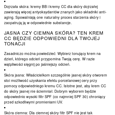
Dojrzała skóra: kremy BB i kremy CC dla skóry dojrzałej
zawierają więcej antyoksydantów znanych jako składniki anti-
aging. Spowalniają one naturalny proces starzenia skóry i
zaopatrują ją w odpowiednie substancje.
JASNA CZY CIEMNA SKÓRA? TEN KREM
CC BĘDZIE ODPOWIEDNI DLA TWOJEJ
TONACJI
Zasadniczo można powiedzieć: Wybierz tonujący krem na
dzień, którego odcień przypomina Twoją cerę. W razie
wątpliwości sięgnij po jaśniejszy odcień.
Skóra jasna: Właścicielkom szczególnie jasnej skóry otworem
stoi możliwość uzyskania efektu porcelanowej cery przy
pomocy odpowiedniego kremu CC. Istotne jest, aby krem CC
do skóry jasnej nie ściemniał. Dobrym wyborem będzie
odpowiednio wysoki filtr SPF (co najmniej SPF 30) chroniący
przed szkodliwymi promieniami UV.
Skóra ciemna: Dla ciemnej skóry filtr SPF nie jest tak