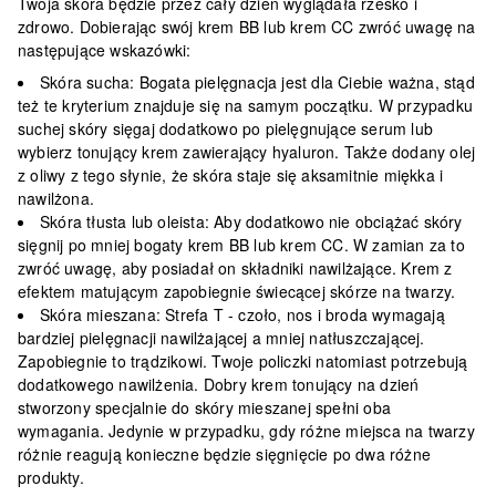
Twoja skóra będzie przez cały dzień wyglądała rześko i
zdrowo. Dobierając swój krem BB lub krem CC zwróć uwagę na
następujące wskazówki:
Skóra sucha: Bogata pielęgnacja jest dla Ciebie ważna, stąd
też te kryterium znajduje się na samym początku. W przypadku
suchej skóry sięgaj dodatkowo po pielęgnujące serum lub
wybierz tonujący krem zawierający hyaluron. Także dodany olej
z oliwy z tego słynie, że skóra staje się aksamitnie miękka i
nawilżona.
Skóra tłusta lub oleista: Aby dodatkowo nie obciążać skóry
sięgnij po mniej bogaty krem BB lub krem CC. W zamian za to
zwróć uwagę, aby posiadał on składniki nawilżające. Krem z
efektem matującym zapobiegnie świecącej skórze na twarzy.
Skóra mieszana: Strefa T - czoło, nos i broda wymagają
bardziej pielęgnacji nawilżającej a mniej natłuszczającej.
Zapobiegnie to trądzikowi. Twoje policzki natomiast potrzebują
dodatkowego nawilżenia. Dobry krem tonujący na dzień
stworzony specjalnie do skóry mieszanej spełni oba
wymagania. Jedynie w przypadku, gdy różne miejsca na twarzy
różnie reagują konieczne będzie sięgnięcie po dwa różne
produkty.