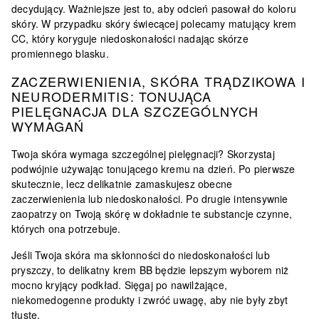
decydujący. Ważniejsze jest to, aby odcień pasował do koloru
skóry. W przypadku skóry świecącej polecamy matujący krem
CC, który koryguje niedoskonałości nadając skórze
promiennego blasku.
ZACZERWIENIENIA, SKÓRA TRĄDZIKOWA I
NEURODERMITIS: TONUJĄCA
PIELĘGNACJA DLA SZCZEGÓLNYCH
WYMAGAŃ
Twoja skóra wymaga szczególnej pielęgnacji? Skorzystaj
podwójnie używając tonującego kremu na dzień. Po pierwsze
skutecznie, lecz delikatnie zamaskujesz obecne
zaczerwienienia lub niedoskonałości. Po drugie intensywnie
zaopatrzy on Twoją skórę w dokładnie te substancje czynne,
których ona potrzebuje.
Jeśli Twoja skóra ma skłonności do niedoskonałości lub
pryszczy, to delikatny krem BB będzie lepszym wyborem niż
mocno kryjący podkład. Sięgaj po nawilżające,
niekomedogenne produkty i zwróć uwagę, aby nie były zbyt
tłuste.