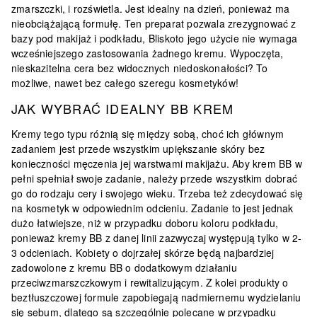
zmarszczki, i rozświetla. Jest idealny na dzień, ponieważ ma
nieobciążającą formułę. Ten preparat pozwala zrezygnować z
bazy pod makijaż i podkładu, Bliskoto jego użycie nie wymaga
wcześniejszego zastosowania żadnego kremu. Wypoczęta,
nieskazitelna cera bez widocznych niedoskonałości? To
możliwe, nawet bez całego szeregu kosmetyków!
JAK WYBRAĆ IDEALNY BB KREM
Kremy tego typu różnią się między sobą, choć ich głównym
zadaniem jest przede wszystkim upiększanie skóry bez
konieczności męczenia jej warstwami makijażu. Aby krem BB w
pełni spełniał swoje zadanie, należy przede wszystkim dobrać
go do rodzaju cery i swojego wieku. Trzeba też zdecydować się
na kosmetyk w odpowiednim odcieniu. Zadanie to jest jednak
dużo łatwiejsze, niż w przypadku doboru koloru podkładu,
ponieważ kremy BB z danej linii zazwyczaj występują tylko w 2-
3 odcieniach. Kobiety o dojrzałej skórze będą najbardziej
zadowolone z kremu BB o dodatkowym działaniu
przeciwzmarszczkowym i rewitalizującym. Z kolei produkty o
beztłuszczowej formule zapobiegają nadmiernemu wydzielaniu
się sebum, dlatego są szczególnie polecane w przypadku