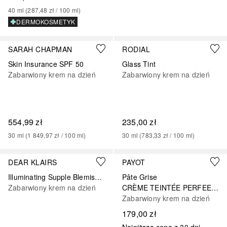
40
ml
 (
287,48 zł
 / 
100
ml
)
DERMOKOSMETYK
SARAH CHAPMAN
RODIAL
Skin Insurance SPF 50
Glass Tint
Zabarwiony krem na dzień
Zabarwiony krem na dzień
554,99 zł
235,00 zł
30
ml
 (
1 849,97 zł
 / 
100
ml
)
30
ml
 (
783,33 zł
 / 
100
ml
)
DEAR KLAIRS
PAYOT
Illuminating Supple Blemish Cream SPF40
Pâte Grise
Zabarwiony krem na dzień
CRÈME TEINTÉE PERFEECTRICE SPF30
Zabarwiony krem na dzień
179,00 zł