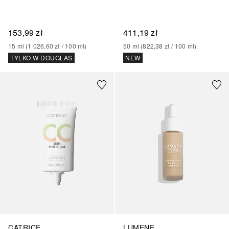
153,99 zł
411,19 zł
15
ml
 (
1 026,60 zł
 / 
100
ml
)
50
ml
 (
822,38 zł
 / 
100
ml
)
TYLKO W DOUGLAS
NEW
CATRICE
LUMENE