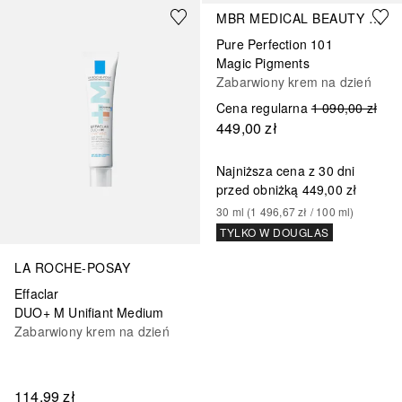
MBR MEDICAL BEAUTY RESEARCH
Pure Perfection 101
Magic Pigments
Zabarwiony krem na dzień
Cena regularna
1 090,00 zł
449,00 zł
Najniższa cena z 30 dni
przed obniżką
449,00 zł
30
ml
 (
1 496,67 zł
 / 
100
ml
)
TYLKO W DOUGLAS
LA ROCHE-POSAY
Effaclar
DUO+ M Unifiant Medium
Zabarwiony krem na dzień
114,99 zł