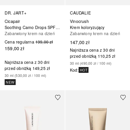
DR. JART+
CAUDALIE
Cicapair
Vinocrush
Soothing Camo Drops SPF 20
Krem koloryzujący
Zabarwiony krem na dzień
Zabarwiony krem na dzień
Cena regularna
199,00 zł
147,00 zł
159,00 zł
Najniższa cena z 30 dni
przed obniżką
110,25 zł
Najniższa cena z 30 dni
30
ml
 (
490,00 zł
 / 
100
ml
)
przed obniżką
149,25 zł
Kod
:
HOT
30
ml
 (
530,00 zł
 / 
100
ml
)
NEW
+
17
+
11