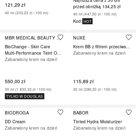
Najniższa cena z 30 dni
121,29 zł
przed obniżką
134,25 zł
40
ml
 (
303,23 zł
 / 
100
ml
)
40
ml
 (
447,50 zł
 / 
100
ml
)
Kod
:
HOT
MBR MEDICAL BEAUTY RESEARCH
NUXE
BioChange - Skin Care
Krem BB z filtrem przeciwsłonecznym i właściwościami nawilżającymi – odcień ciemny
Multi-Performance Teint Optimizer
Zabarwiony krem na dzień
Zabarwiony krem na dzień
550,00 zł
115,89 zł
30
ml
 (
1 833,33 zł
 / 
100
ml
)
30
ml
 (
386,30 zł
 / 
100
ml
)
TYLKO W DOUGLAS
BIODROGA
BABOR
DD Cream
Tinted Hydra Moisturizer
Zabarwiony krem na dzień
Zabarwiony krem na dzień