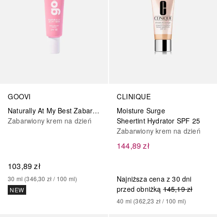
GOOVI
CLINIQUE
Naturally At My Best Zabarwiony krem upiększający
Moisture Surge
Zabarwiony krem na dzień
Sheertint Hydrator SPF 25
Zabarwiony krem na dzień
144,89 zł
103,89 zł
Najniższa cena z 30 dni
30
ml
 (
346,30 zł
 / 
100
ml
)
przed obniżką
145,19 zł
NEW
40
ml
 (
362,23 zł
 / 
100
ml
)