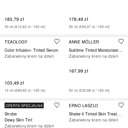
183,79 zł
178,49 zł
30
ml
 (
612,63 zł
 / 
100
ml
)
30
ml
 (
594,97 zł
 / 
100
ml
)
TEAOLOGY
ANNE MÖLLER
Color Infusion- Tinted Serum
Sublime Tinted Moisturiser Spf50
Zabarwiony krem na dzień
Zabarwiony krem na dzień
167,99 zł
103,49 zł
15
ml
 (
689,93 zł
 / 
100
ml
)
50
ml
 (
335,98 zł
 / 
100
ml
)
MAC
ERNO LASZLO
OFERTA SPECJALNA
Strobe
Shake it Tinted Skin Treatment
Dewy Skin Tint
Zabarwiony krem na dzień
Zabarwiony krem na dzień