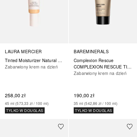
LAURA MERCIER
BAREMINERALS
Tinted Moisturizer Natural Dewy SPF 30
Complexion Rescue
Zabarwiony krem na dzień
COMPLEXION RESCUE TINTED HYDRATING GEL CREAM SPF 34
Zabarwiony krem na dzień
258,00 zł
190,00 zł
45
ml
 (
573,33 zł
 / 
100
ml
)
35
ml
 (
542,86 zł
 / 
100
ml
)
TYLKO W DOUGLAS
TYLKO W DOUGLAS