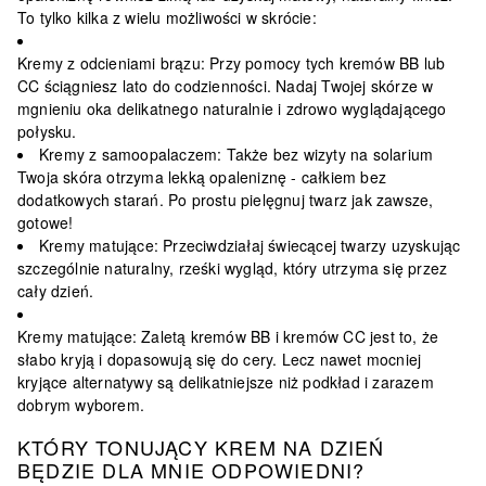
To tylko kilka z wielu możliwości w skrócie:
Kremy z odcieniami brązu: Przy pomocy tych kremów BB lub
CC ściągniesz lato do codzienności. Nadaj Twojej skórze w
mgnieniu oka delikatnego naturalnie i zdrowo wyglądającego
połysku.
Kremy z samoopalaczem: Także bez wizyty na solarium
Twoja skóra otrzyma lekką opaleniznę - całkiem bez
dodatkowych starań. Po prostu pielęgnuj twarz jak zawsze,
gotowe!
Kremy matujące: Przeciwdziałaj świecącej twarzy uzyskując
szczególnie naturalny, rześki wygląd, który utrzyma się przez
cały dzień.
Kremy matujące: Zaletą kremów BB i kremów CC jest to, że
słabo kryją i dopasowują się do cery. Lecz nawet mocniej
kryjące alternatywy są delikatniejsze niż podkład i zarazem
dobrym wyborem.
KTÓRY TONUJĄCY KREM NA DZIEŃ
BĘDZIE DLA MNIE ODPOWIEDNI?