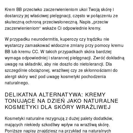
Krem BB przeciwko zaczerwienieniom ukoi Twoją skórę i
dostarczy jej właściwej pielęgnacji, często w połączeniu ze
skuteczną ochroną przeciwsłoneczną. Napis „przeciw
zaczerwienieniom“ wskaże Ci odpowiednie kremy.
W przypadku neurodermitis, kuperozy czy trądziku nie
wystarczy zamaskować widoczne zmiany przy pomocy kremu
BB lub kremu CC. W takich przypadkach skóra bardziej
wymaga odpowiedniej i starannej pielęgnacji. Zwróć dokładną
uwagę na składniki, aby nie doszło do nietolerancji. Dla
szczególnie obciążonej, wrażliwej czy ze skłonnościami do
alergii skóry weź pod uwagę kosmetyki pochodzenia
naturalnego.
DELIKATNA ALTERNATYWA: KREMY
TONUJĄCE NA DZIEŃ JAKO NATURALNE
KOSMETYKI DLA SKÓRY WRAŻLIWEJ
Kosmetyki naturalne rezygnują z dużej palety dodatków,
mających niekiedy szkodliwy wpływ na wrażliwą skórę.
Poniższe napisy znajdziesz na przykład na naturalnych