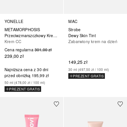
YONELLE
MAC
METAMORPHOSIS
Strobe
Przeciwzmarszczkowy Krem CC SPF 10
Dewy Skin Tint
Krem CC
Zabarwiony krem na dzień
Cena regularna
301,00 zł
239,00 zł
149,25 zł
Najniższa cena z 30 dni
30
ml
 (
497,50 zł
 / 
100
ml
)
przed obniżką
195,99 zł
PREZENT GRATIS
50
ml
 (
478,00 zł
 / 
100
ml
)
PREZENT GRATIS