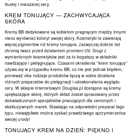
tłustej i mieszanej cery.
KREM TONUJĄCY — ZACHWYCAJĄCA
SKÓRA
Kremy BB dedykowane są kobietom pragnącym między innymi
nieco wyrównać koloryt swojej skóry. Kosmetyki te zawierają
więcej pigmentów niż kremy tonujące, zazwyczaj dobrze też
chronią twarz przed działaniem promieni UV. Drugi z
wymienionych kosmetyków jest za to bogatszy w składniki
nawilżające i pielęgnujące. Czasami określenia ''krem tonujący''
używa się w przypadku kremu BB, co nie jest jednak błędem,
ponieważ oba rodzaje produktów łączą w sobie działanie
różnych preparatów do pielęgnacji i udoskonalania wyglądu
cery. W sklepie internetowym Douglas.pl dostępne są kremy
upiększające skórę, których skład został opracowany przez
doświadczonych specjalistów pracujących dla cenionych i
ekskluzywnych marek. Stawiając na odpowiedni preparat tego
typu, niewątpliwie można zyskać prawdziwego sprzymierzeńca
swojej urody!
TONUJĄCY KREM NA DZIEŃ: PIĘKNO I