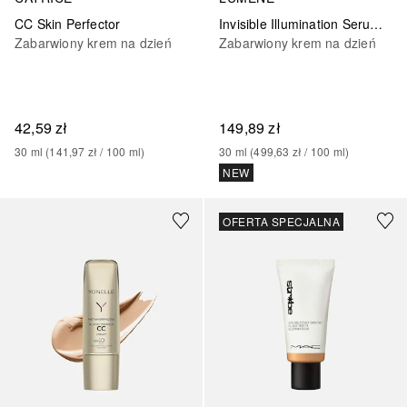
CC Skin Perfector
Invisible Illumination Serum tonujące
Zabarwiony krem na dzień
Zabarwiony krem na dzień
42,59 zł
149,89 zł
30
ml
 (
141,97 zł
 / 
100
ml
)
30
ml
 (
499,63 zł
 / 
100
ml
)
NEW
Sponsorowany
Sponsorowany
OFERTA SPECJALNA