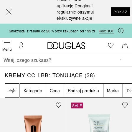
[navigation.slideout.screenreader]
aplikację Douglas i
regularnie otrzymuj
POKAŻ
ekskluzywne akcje i
rabaty
Skorzystaj z rabatu do 20% przy zakupach od 199 zł!
Kod:
HOT
Strona główna Douglas
Do listy ży
Otwórz menu
Moje konto
Do 
Menu
Wracać
Wykonaj wyszukiwanie
KREMY CC I BB: TONUJĄCE
38
WYNIKI
KREMY CC I BB: TONUJĄCE
(
38
)
Filtr
Kategorie
Cena
Rodzaj produktu
Marka
Dl
Sponsorowany
Sponsorowany
SALE