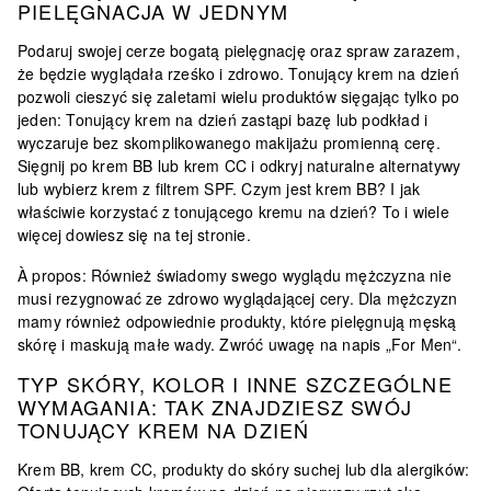
PIELĘGNACJA W JEDNYM
Podaruj swojej cerze bogatą pielęgnację oraz spraw zarazem,
że będzie wyglądała rześko i zdrowo. Tonujący krem na dzień
pozwoli cieszyć się zaletami wielu produktów sięgając tylko po
jeden: Tonujący krem na dzień zastąpi bazę lub podkład i
wyczaruje bez skomplikowanego makijażu promienną cerę.
Sięgnij po krem BB lub krem CC i odkryj naturalne alternatywy
lub wybierz krem z filtrem SPF. Czym jest krem BB? I jak
właściwie korzystać z tonującego kremu na dzień? To i wiele
więcej dowiesz się na tej stronie.
À propos: Również świadomy swego wyglądu mężczyzna nie
musi rezygnować ze zdrowo wyglądającej cery. Dla mężczyzn
mamy również odpowiednie produkty, które pielęgnują męską
skórę i maskują małe wady. Zwróć uwagę na napis „For Men“.
TYP SKÓRY, KOLOR I INNE SZCZEGÓLNE
WYMAGANIA: TAK ZNAJDZIESZ SWÓJ
TONUJĄCY KREM NA DZIEŃ
Krem BB, krem CC, produkty do skóry suchej lub dla alergików: