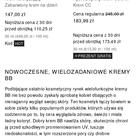
Zabarwiony krem na dzień
Krem CC
147,00 zł
Cena regularna
245,00 zł
183,99 zł
Najniższa cena z 30 dni
przed obniżką
110,25 zł
Najniższa cena z 30 dni
30
ml
 (
490,00 zł
 / 
100
ml
)
przed obniżką
173,49 zł
Kod
:
HOT
30
ml
 (
613,30 zł
 / 
100
ml
)
PREZENT GRATIS
NOWOCZESNE, WIELOZADANIOWE KREMY
BB
Podbijające ostatnio kosmetyczny rynek wielofunkcyjne kremy
BB nie bez powodu zyskały aprobatę kobiet dbających o
nienaganny wygląd swojej skóry. Ten kosmetyk łączy bowiem w
sobie zalety kilku popularnych produktów, których używa się
codziennie po to, by cera wyglądała zdrowo, świeżo i miała
ładny koloryt. Dobry krem BB nawilża skórę, skutecznie chroni
ją przed szkodliwym promieniowaniem UV, tuszuje
niedoskonałości, w tym rozszerzone pory czy drobne