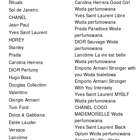
Rituals
Carolina Herrera Good Girl
Woda perfumowana
Sol de Janeiro
Yves Saint Laurent Libre
CHANEL
Woda perfumowana
Jean Paul
Prada Paradoxe Woda
Yves Saint Laurent
perfumowana
HDREY
DIOR Sauvage Woda
Stanley
perfumowana
Prada
Lancôme La vie est belle
Woda perfumowana
Carolina Herrera
Emporio Armani Stronger with
DIOR Perfumy
you Woda toaletowa
Hugo Boss
Emporio Armani Stronger
Douglas Collection
With You Intensely
Valentino
Yves Saint Laurent MYSLF
Giorgio Armani
Woda perfumowana
Tom Ford
CHANEL COCO
MADEMOISELLE Woda
Dolce & Gabbana
perfumowana
Estée Lauder
Yves Saint Laurent Black
Versace
Opium Woda perfumowana
Lancôme
Armani My Way Woda