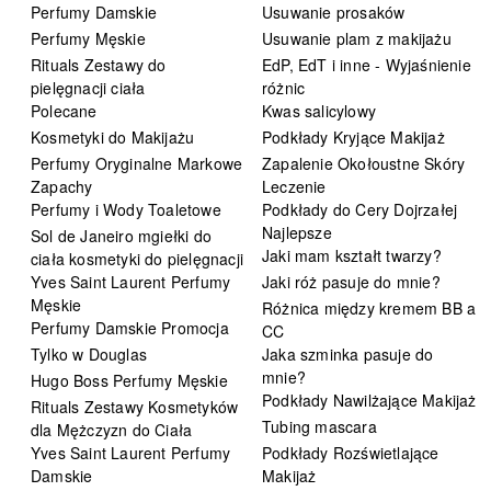
Perfumy Damskie
Usuwanie prosaków
Perfumy Męskie
Usuwanie plam z makijażu
Rituals Zestawy do
EdP, EdT i inne - Wyjaśnienie
pielęgnacji ciała
różnic
Polecane
Kwas salicylowy
Kosmetyki do Makijażu
Podkłady Kryjące Makijaż
Perfumy Oryginalne Markowe
Zapalenie Okołoustne Skóry
Zapachy
Leczenie
Perfumy i Wody Toaletowe
Podkłady do Cery Dojrzałej
Najlepsze
Sol de Janeiro mgiełki do
Jaki mam kształt twarzy?
ciała kosmetyki do pielęgnacji
Yves Saint Laurent Perfumy
Jaki róż pasuje do mnie?
Męskie
Różnica między kremem BB a
Perfumy Damskie Promocja
CC
Tylko w Douglas
Jaka szminka pasuje do
mnie?
Hugo Boss Perfumy Męskie
Podkłady Nawilżające Makijaż
Rituals Zestawy Kosmetyków
Tubing mascara
dla Mężczyzn do Ciała
Yves Saint Laurent Perfumy
Podkłady Rozświetlające
Damskie
Makijaż