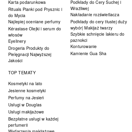
Karta podarunkowa
Podkłady do Cery Suchej i
Wrażliwej
Rituals Pianki pod Prysznic i
Nakładanie rozświetlacza
do Mycia
Najlepiej oceniane perfumy
Podkłady do cery tłustej duży
wybór| Makijaż twarzy
Kérastase Olejki i serum do
Szybkie schnięcie lakieru do
włosów
paznokci
Eyelinery
Konturowanie
Drogeria Produkty do
Kamienie Gua Sha
Pielęgnacji Najwyższej
Jakości
TOP TEMATY
Kosmetyki na lato
Jesienne kosmetyki
Perfumy na Jesień
Usługi w Douglas
Usługi makijażowe
Bezpłatne usługi w każdej
perfumerii
Wydarzenia makijażowe