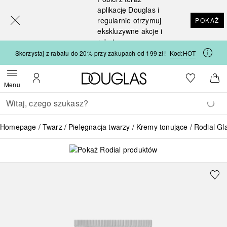
[navigation.slideout.screenreader]
aplikację Douglas i
regularnie otrzymuj
POKAŻ
ekskluzywne akcje i
rabaty
Skorzystaj z rabatu do 20% przy zakupach od 199 zł!
Kod:
HOT
Strona główna Douglas
Do listy ży
Otwórz menu
Moje konto
Do 
Menu
Wracać
Wykonaj wyszukiwanie
Homepage
Twarz
Pielęgnacja twarzy
Kremy tonujące
Rodial Gl