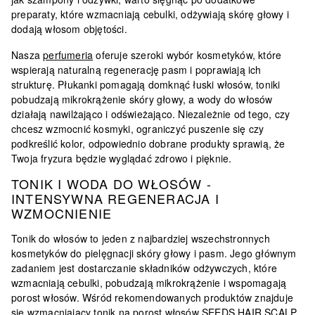
preparaty, które wzmacniają cebulki, odżywiają skórę głowy i
dodają włosom objętości.
Nasza
perfumeria
oferuje szeroki wybór kosmetyków, które
wspierają naturalną regenerację pasm i poprawiają ich
strukturę. Płukanki pomagają domknąć łuski włosów, toniki
pobudzają mikrokrążenie skóry głowy, a wody do włosów
działają nawilżająco i odświeżająco. Niezależnie od tego, czy
chcesz wzmocnić kosmyki, ograniczyć puszenie się czy
podkreślić kolor, odpowiednio dobrane produkty sprawią, że
Twoja fryzura będzie wyglądać zdrowo i pięknie.
TONIK I WODA DO WŁOSÓW -
INTENSYWNA REGENERACJA I
WZMOCNIENIE
Tonik do włosów to jeden z najbardziej wszechstronnych
kosmetyków do pielęgnacji skóry głowy i pasm. Jego głównym
zadaniem jest dostarczanie składników odżywczych, które
wzmacniają cebulki, pobudzają mikrokrążenie i wspomagają
porost włosów. Wśród rekomendowanych produktów znajduje
się
wzmacniający tonik na porost włosów SEEDS HAIR SCALP