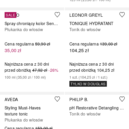
SENDO
LEONOR GREYL
SALE
Spray chroniący kolor Sendo 100 ml
TONIQUE HYDRATANT
Płukanka do włosów
Tonik do włosów
Cena regularna
59,90 zł
Cena regularna
139,00 zł
35,00 zł
104,25 zł
Najniższa cena z 30 dni
Najniższa cena z 30 dni
przed obniżką
47,92 zł
-26%
przed obniżką
104,25 zł
100
ml
 (
35,00 zł
 / 
100
ml
)
1
szt.
 (
104,25 zł
 / 
1
szt.
)
TYLKO W DOUGLAS
AVEDA
PHILIP B.
Styling Must-Haves
pH Restorative Detangling Toning
texture tonic
Tonik do włosów
Płukanka do włosów
Cena regularna
159,00 zł