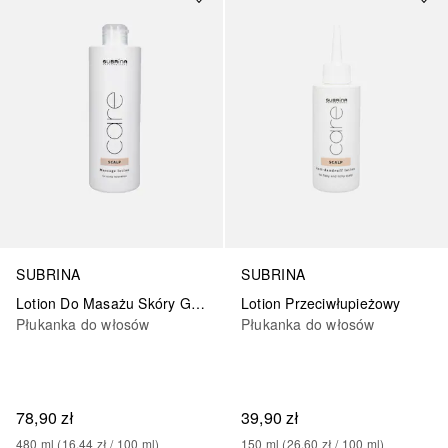
SUBRINA
SUBRINA
Lotion Do Masażu Skóry Głowy
Lotion Przeciwłupieżowy
Płukanka do włosów
Płukanka do włosów
78,90 zł
39,90 zł
480
ml
 (
16,44 zł
 / 
100
ml
)
150
ml
 (
26,60 zł
 / 
100
ml
)