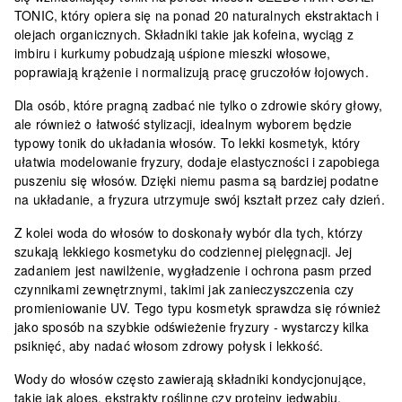
TONIC
, który opiera się na ponad 20 naturalnych ekstraktach i
olejach organicznych. Składniki takie jak
kofeina, wyciąg z
imbiru i kurkumy
pobudzają uśpione mieszki włosowe,
poprawiają krążenie i normalizują pracę gruczołów łojowych.
Dla osób, które pragną zadbać nie tylko o zdrowie skóry głowy,
ale również o łatwość stylizacji, idealnym wyborem będzie
typowy
tonik do układania włosów
. To lekki kosmetyk, który
ułatwia modelowanie fryzury, dodaje elastyczności i zapobiega
puszeniu się włosów. Dzięki niemu pasma są bardziej podatne
na układanie, a fryzura utrzymuje swój kształt przez cały dzień.
Z kolei woda do włosów to doskonały wybór dla tych, którzy
szukają lekkiego kosmetyku do codziennej pielęgnacji. Jej
zadaniem jest nawilżenie, wygładzenie i ochrona pasm przed
czynnikami zewnętrznymi, takimi jak zanieczyszczenia czy
promieniowanie UV. Tego typu kosmetyk sprawdza się również
jako sposób na szybkie odświeżenie fryzury - wystarczy kilka
psiknięć, aby nadać włosom zdrowy połysk i lekkość.
Wody do włosów często zawierają składniki kondycjonujące,
takie jak
aloes, ekstrakty roślinne czy proteiny jedwabiu
.