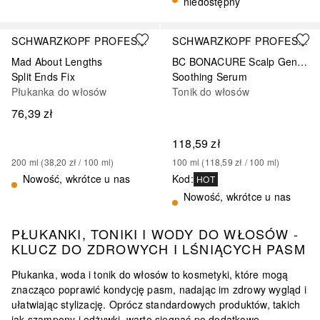
niedostępny
SCHWARZKOPF PROFESSIONAL
SCHWARZKOPF PROFESSIONAL
Mad About Lengths
BC BONACURE Scalp Genesis
Split Ends Fix
Soothing Serum
Płukanka do włosów
Tonik do włosów
76,39 zł
118,59 zł
200
ml
 (
38,20 zł
 / 
100
ml
)
100
ml
 (
118,59 zł
 / 
100
ml
)
Nowość, wkrótce u nas
Kod
:
HOT
Nowość, wkrótce u nas
PŁUKANKI, TONIKI I WODY DO WŁOSÓW -
KLUCZ DO ZDROWYCH I LŚNIĄCYCH PASM
Płukanka, woda i tonik do włosów to kosmetyki, które
mogą
znacząco poprawić kondycję pasm, nadając im zdrowy wygląd
i
ułatwiając stylizację. Oprócz standardowych produktów, takich
jak szampony i odżywki, warto sięgnąć po dodatkowe