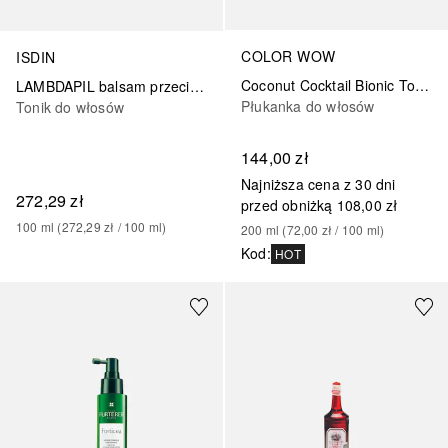
COLOR WOW
ISDIN
Coconut Cocktail Bionic Tonic
LAMBDAPIL balsam przeciw wypadaniu włosów
Płukanka do włosów
Tonik do włosów
144,00 zł
Najniższa cena z 30 dni
272,29 zł
przed obniżką
108,00 zł
100
ml
 (
272,29 zł
 / 
100
ml
)
200
ml
 (
72,00 zł
 / 
100
ml
)
Kod
:
HOT