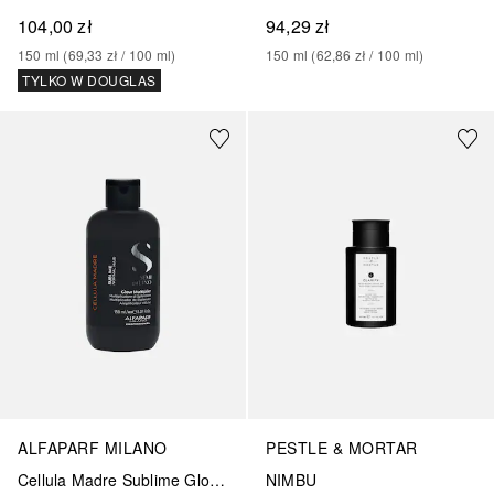
104,00 zł
94,29 zł
150
ml
 (
69,33 zł
 / 
100
ml
)
150
ml
 (
62,86 zł
 / 
100
ml
)
TYLKO W DOUGLAS
ALFAPARF MILANO
PESTLE & MORTAR
Cellula Madre Sublime Glow Multiplier
NIMBU