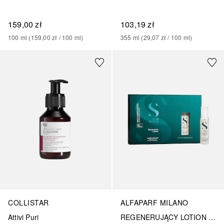
103,19 zł
159,00 zł
355
ml
 (
29,07 zł
 / 
100
ml
)
100
ml
 (
159,00 zł
 / 
100
ml
)
COLLISTAR
ALFAPARF MILANO
Attivi Puri
REGENERUJĄCY LOTION DO WŁOSÓW ZNISZCZONYCH