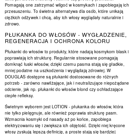
Pomagają one zatrzymać wilgoć w kosmykach i zapobiegają ich
przesuszeniu. To świetna alternatywa dla osób, które unikają
ciężkich odżywek i chcą, aby ich włosy wyglądały naturalnie i
zdrowo.
PŁUKANKA DO WŁOSÓW - WYGŁADZENIE,
REGENERACJA I OCHRONA KOLORU
Płukanki do włosów to produkty, które nadają kosmykom blask i
poprawiają ich strukturę. Regularnie stosowane pomagają
domknąć łuski włosów, dzięki czemu pasma stają się gładkie,
mniej podatne na uszkodzenia i wyglądają zdrowiej. W
DOUGLAS dostępne są płukanki dostosowane do różnych
potrzeb - zarówno nawilżające, jak i neutralizujące niepożądane
odcienie, jak np. płukanki do włosów blond czy ochładzające
ciepłe refleksy.
Świetnym wyborem jest LOTION -
płukanka do włosów, która
nie tylko pielęgnuje, ale również poprawia strukturę pasm
.
Wzmacnia kosmyki od nasady aż po końce, zapobiega
elektryzowaniu się i zwiększa ich objętość. Dzięki niej kręcone
włosy zyskują lepszą definicję, a proste stają się bardziej