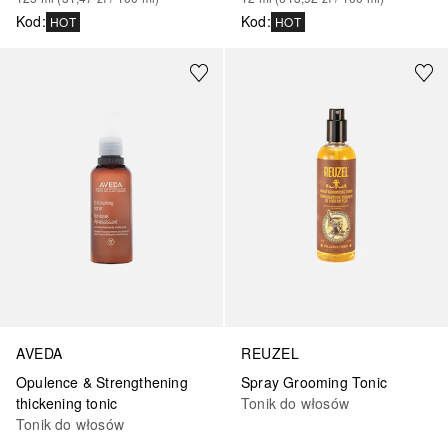
Kod
:
Kod
:
HOT
HOT
REUZEL
AVEDA
Spray Grooming Tonic
Opulence & Strengthening
Tonik do włosów
thickening tonic
Tonik do włosów