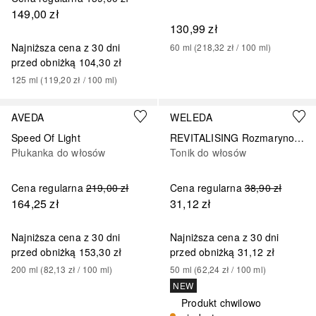
149,00 zł
130,99 zł
Najniższa cena z 30 dni
60
ml
 (
218,32 zł
 / 
100
ml
)
przed obniżką
104,30 zł
125
ml
 (
119,20 zł
 / 
100
ml
)
AVEDA
WELEDA
Speed Of Light
REVITALISING Rozmarynowy wzmacniający
Płukanka do włosów
Tonik do włosów
Cena regularna
219,00 zł
Cena regularna
38,90 zł
164,25 zł
31,12 zł
Najniższa cena z 30 dni
Najniższa cena z 30 dni
przed obniżką
153,30 zł
przed obniżką
31,12 zł
200
ml
 (
82,13 zł
 / 
100
ml
)
50
ml
 (
62,24 zł
 / 
100
ml
)
NEW
Produkt chwilowo