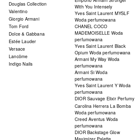
Douglas Collection
With You Intensely
Valentino
Yves Saint Laurent MYSLF
Giorgio Armani
Woda perfumowana
Tom Ford
CHANEL COCO
MADEMOISELLE Woda
Dolce & Gabbana
perfumowana
Estée Lauder
Yves Saint Laurent Black
Versace
Opium Woda perfumowana
Lancôme
Armani My Way Woda
Indigo Nails
perfumowana
Armani Si Woda
perfumowana
Yves Saint Laurent Y Woda
perfumowana
DIOR Sauvage Elixir Perfumy
Carolina Herrera La Bomba
Woda perfumowana
Creed Aventus Woda
perfumowana
DIOR Backstage Glow
Maximizer Palette