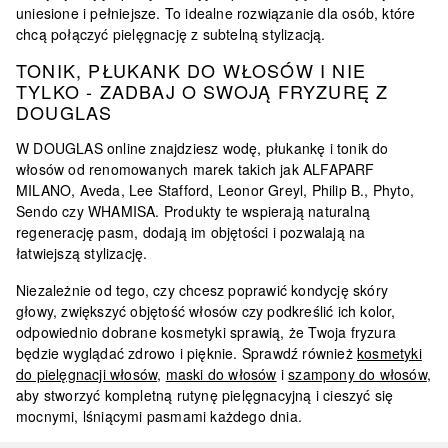
uniesione i pełniejsze. To idealne rozwiązanie dla osób, które
chcą połączyć pielęgnację z subtelną stylizacją.
TONIK, PŁUKANK DO WŁOSÓW I NIE
TYLKO - ZADBAJ O SWOJĄ FRYZURĘ Z
DOUGLAS
W DOUGLAS online znajdziesz wodę, płukankę i tonik do
włosów od renomowanych marek takich jak
ALFAPARF
MILANO, Aveda, Lee Stafford, Leonor Greyl, Philip B., Phyto,
Sendo czy WHAMISA
. Produkty te wspierają naturalną
regenerację pasm, dodają im objętości i pozwalają na
łatwiejszą stylizację.
Niezależnie od tego, czy chcesz poprawić kondycję skóry
głowy, zwiększyć objętość włosów czy podkreślić ich kolor,
odpowiednio dobrane kosmetyki sprawią, że Twoja fryzura
będzie wyglądać zdrowo i pięknie. Sprawdź również
kosmetyki
do pielęgnacji włosów
,
maski do włosów
i
szampony do włosów
,
aby stworzyć kompletną rutynę pielęgnacyjną i cieszyć się
mocnymi, lśniącymi pasmami każdego dnia.