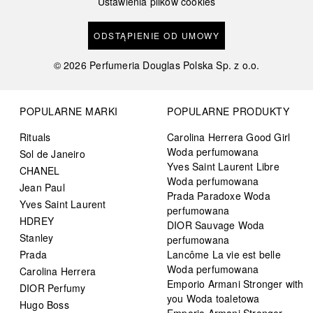
Ustawienia plików cookies
ODSTĄPIENIE OD UMOWY
©
2026
Perfumeria Douglas Polska Sp. z o.o.
POPULARNE MARKI
POPULARNE PRODUKTY
Rituals
Carolina Herrera Good Girl
Woda perfumowana
Sol de Janeiro
Yves Saint Laurent Libre
CHANEL
Woda perfumowana
Jean Paul
Prada Paradoxe Woda
Yves Saint Laurent
perfumowana
HDREY
DIOR Sauvage Woda
Stanley
perfumowana
Prada
Lancôme La vie est belle
Woda perfumowana
Carolina Herrera
Emporio Armani Stronger with
DIOR Perfumy
you Woda toaletowa
Hugo Boss
Emporio Armani Stronger