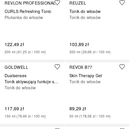
REVLON PROFESSIONAL
REUZEL
CURLS Refreshing Tonic
Tonik do włosów
Płukanka do włosów
Tonik do włosów
122,49 zł
103,89 zł
200
ml
 (
61,25 zł
 / 
100
ml
)
350
ml
 (
29,68 zł
 / 
100
ml
)
GOLDWELL
REVOX B77
Dualsenses
Skin Therapy Gel
Tonik aktywujący funkcje skóry głowy Dualsenses Men
Tonik do włosów
Tonik do włosów
117,69 zł
89,29 zł
150
ml
 (
78,46 zł
 / 
100
ml
)
50
ml
 (
178,58 zł
 / 
100
ml
)