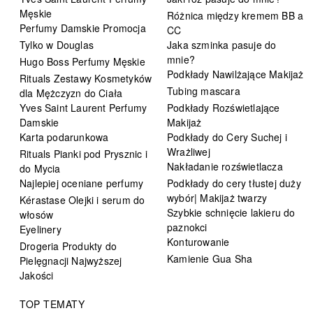
Męskie
Różnica między kremem BB a
Perfumy Damskie Promocja
CC
Tylko w Douglas
Jaka szminka pasuje do
mnie?
Hugo Boss Perfumy Męskie
Podkłady Nawilżające Makijaż
Rituals Zestawy Kosmetyków
Tubing mascara
dla Mężczyzn do Ciała
Yves Saint Laurent Perfumy
Podkłady Rozświetlające
Damskie
Makijaż
Karta podarunkowa
Podkłady do Cery Suchej i
Wrażliwej
Rituals Pianki pod Prysznic i
Nakładanie rozświetlacza
do Mycia
Najlepiej oceniane perfumy
Podkłady do cery tłustej duży
wybór| Makijaż twarzy
Kérastase Olejki i serum do
Szybkie schnięcie lakieru do
włosów
paznokci
Eyelinery
Konturowanie
Drogeria Produkty do
Kamienie Gua Sha
Pielęgnacji Najwyższej
Jakości
TOP TEMATY