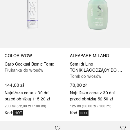
COLOR WOW
ALFAPARF MILANO
Carb Cocktail Bionic Tonic
Semi di Lino
Płukanka do włosów
TONIK ŁAGODZĄCY DO WRAŻLIWEJ SKÓRY GŁOWY
Tonik do włosów
144,00 zł
70,00 zł
Najniższa cena z 30 dni
Najniższa cena z 30 dni
przed obniżką
115,20 zł
przed obniżką
52,50 zł
200
ml
 (
72,00 zł
 / 
100
ml
)
125
ml
 (
56,00 zł
 / 
100
ml
)
Kod
:
Kod
:
HOT
HOT