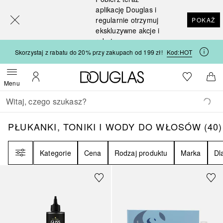
[navigation.slideout.screenreader]
aplikację Douglas i
regularnie otrzymuj
POKAŻ
ekskluzywne akcje i
rabaty
Skorzystaj z rabatu do 20% przy zakupach od 199 zł!
Kod:
HOT
Strona główna Douglas
Do listy ży
Otwórz menu
Moje konto
Do 
Menu
Wracać
Wykonaj wyszukiwanie
PŁUKANKI, TONIKI I WODY DO WŁOSÓW
4
PŁUKANKI, TONIKI I WODY DO WŁOSÓW
(
40
)
Filtr
Kategorie
Cena
Rodzaj produktu
Marka
Dl