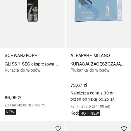
SCHWARZKOPF
ALFAPARF MILANO
GLISS 7 SEC ekspresowa naprawa, ostateczna naprawa
KURACJA ZAGĘSZCZAJĄCA DO WŁOSÓW CIENKICH I STARZEJĄCYCH SIĘ
Kuracja do włosów
Płukanka do włosów
73,67 zł
Najniższa cena z 30 dni
86,09 zł
przed obniżką
55,25 zł
200
ml
 (
43,05 zł
 / 
100
ml
)
78
ml
 (
94,45 zł
 / 
100
ml
)
NEW
Kod
:
HOT
NEW