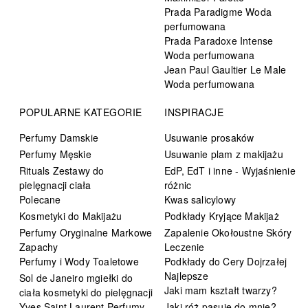
Prada Paradigme Woda
perfumowana
Prada Paradoxe Intense
Woda perfumowana
Jean Paul Gaultier Le Male
Woda perfumowana
POPULARNE KATEGORIE
INSPIRACJE
Perfumy Damskie
Usuwanie prosaków
Perfumy Męskie
Usuwanie plam z makijażu
Rituals Zestawy do
EdP, EdT i inne - Wyjaśnienie
pielęgnacji ciała
różnic
Polecane
Kwas salicylowy
Kosmetyki do Makijażu
Podkłady Kryjące Makijaż
Perfumy Oryginalne Markowe
Zapalenie Okołoustne Skóry
Zapachy
Leczenie
Perfumy i Wody Toaletowe
Podkłady do Cery Dojrzałej
Najlepsze
Sol de Janeiro mgiełki do
Jaki mam kształt twarzy?
ciała kosmetyki do pielęgnacji
Yves Saint Laurent Perfumy
Jaki róż pasuje do mnie?