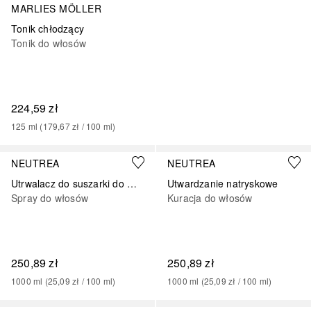
MARLIES MÖLLER
Tonik chłodzący
Tonik do włosów
224,59 zł
125
ml
 (
179,67 zł
 / 
100
ml
)
NEUTREA
NEUTREA
Utrwalacz do suszarki do włosów
Utwardzanie natryskowe
Spray do włosów
Kuracja do włosów
250,89 zł
250,89 zł
1000
ml
 (
25,09 zł
 / 
100
ml
)
1000
ml
 (
25,09 zł
 / 
100
ml
)