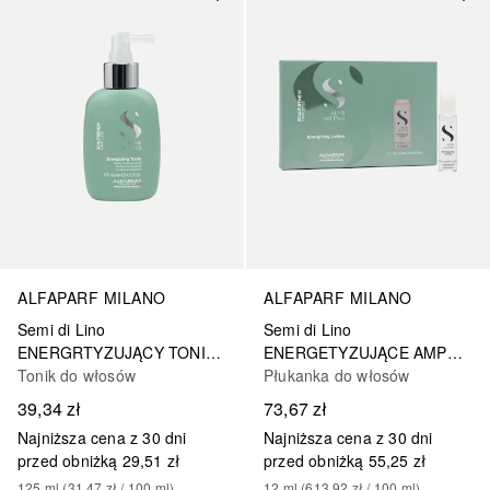
ALFAPARF MILANO
ALFAPARF MILANO
Semi di Lino
Semi di Lino
ENERGRTYZUJĄCY TONIK PRZECIW WYPADANIU WŁOSÓW
ENERGETYZUJĄCE AMPUŁKI DO WŁOSÓW WYPADAJĄCYCH
Tonik do włosów
Płukanka do włosów
39,34 zł
73,67 zł
Najniższa cena z 30 dni
Najniższa cena z 30 dni
przed obniżką
29,51 zł
przed obniżką
55,25 zł
125
ml
 (
31,47 zł
 / 
100
ml
)
12
ml
 (
613,92 zł
 / 
100
ml
)