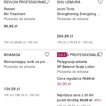
REVLON PROFESSIONAL
SHU UEMURA
Restart
Izumi Tonic
Ahl Treatment
Strengthening Energizing Water
Płukanka do włosów
Płukanka do włosów
96,89 zł
264,89 zł
100
ml
 (
96,89 zł
 / 
100
ml
)
150
ml
 (
176,59 zł
 / 
100
ml
)
WHAMISA
WELLA PROFESSIONALS
SALE
Wzmacniający tonik na porost włosów SEEDS HAIR SCALP TONIC
Pielęgnacja włosów
Płukanka do włosów
SP Balance Scalp Lotion
Płukanka do włosów
Cena regularna
79,00 zł
32,00 zł
134,59 zł
Najniższa cena z 30 dni
105
ml
 (
128,18 zł
 / 
100
ml
)
przed obniżką
59,25 zł
-45%
125
ml
 (
25,60 zł
 / 
100
ml
)