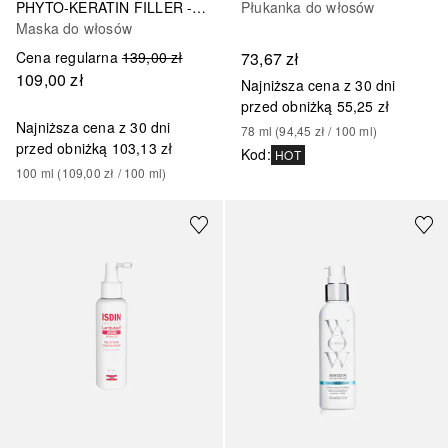
PHYTO-KERATIN FILLER - Intensywnie Regenerująca
Płukanka do włosów
Maska do włosów
Cena regularna
139,00 zł
73,67 zł
109,00 zł
Najniższa cena z 30 dni
przed obniżką
55,25 zł
Najniższa cena z 30 dni
78
ml
 (
94,45 zł
 / 
100
ml
)
przed obniżką
103,13 zł
Kod
:
HOT
100
ml
 (
109,00 zł
 / 
100
ml
)