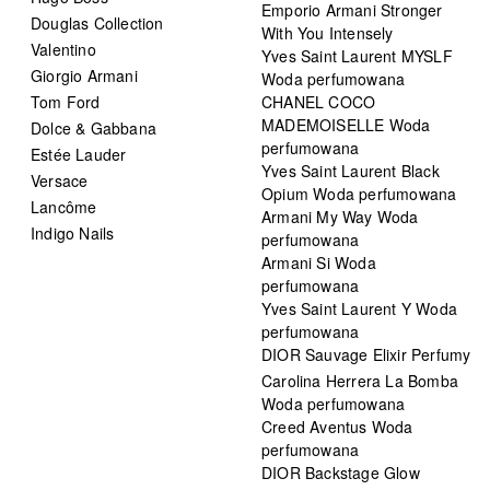
Emporio Armani Stronger
Douglas Collection
With You Intensely
Valentino
Yves Saint Laurent MYSLF
Giorgio Armani
Woda perfumowana
Tom Ford
CHANEL COCO
MADEMOISELLE Woda
Dolce & Gabbana
perfumowana
Estée Lauder
Yves Saint Laurent Black
Versace
Opium Woda perfumowana
Lancôme
Armani My Way Woda
Indigo Nails
perfumowana
Armani Si Woda
perfumowana
Yves Saint Laurent Y Woda
perfumowana
DIOR Sauvage Elixir Perfumy
Carolina Herrera La Bomba
Woda perfumowana
Creed Aventus Woda
perfumowana
DIOR Backstage Glow