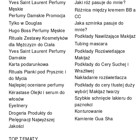
Yves Saint Laurent Perfumy
Jaki róż pasuje do mnie?
Męskie
Różnica między kremem BB a
Perfumy Damskie Promocja
CC
Tylko w Douglas
Jaka szminka pasuje do
mnie?
Hugo Boss Perfumy Męskie
Podkłady Nawilżające Makijaż
Rituals Zestawy Kosmetyków
Tubing mascara
dla Mężczyzn do Ciała
Yves Saint Laurent Perfumy
Podkłady Rozświetlające
Damskie
Makijaż
Karta podarunkowa
Podkłady do Cery Suchej i
Wrażliwej
Rituals Pianki pod Prysznic i
Nakładanie rozświetlacza
do Mycia
Najlepiej oceniane perfumy
Podkłady do cery tłustej duży
wybór| Makijaż twarzy
Kérastase Olejki i serum do
Szybkie schnięcie lakieru do
włosów
paznokci
Eyelinery
Konturowanie
Drogeria Produkty do
Kamienie Gua Sha
Pielęgnacji Najwyższej
Jakości
TOP TEMATY