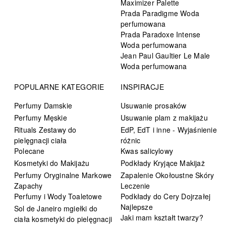
Maximizer Palette
Prada Paradigme Woda
perfumowana
Prada Paradoxe Intense
Woda perfumowana
Jean Paul Gaultier Le Male
Woda perfumowana
POPULARNE KATEGORIE
INSPIRACJE
Perfumy Damskie
Usuwanie prosaków
Perfumy Męskie
Usuwanie plam z makijażu
Rituals Zestawy do
EdP, EdT i inne - Wyjaśnienie
pielęgnacji ciała
różnic
Polecane
Kwas salicylowy
Kosmetyki do Makijażu
Podkłady Kryjące Makijaż
Perfumy Oryginalne Markowe
Zapalenie Okołoustne Skóry
Zapachy
Leczenie
Perfumy i Wody Toaletowe
Podkłady do Cery Dojrzałej
Najlepsze
Sol de Janeiro mgiełki do
Jaki mam kształt twarzy?
ciała kosmetyki do pielęgnacji