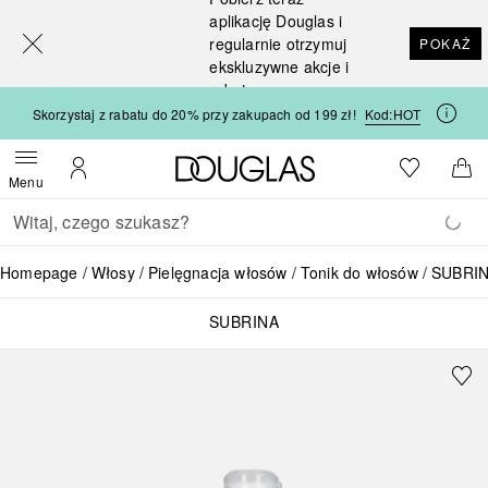
[navigation.slideout.screenreader]
aplikację Douglas i
regularnie otrzymuj
POKAŻ
ekskluzywne akcje i
rabaty
Skorzystaj z rabatu do 20% przy zakupach od 199 zł!
Kod:
HOT
Strona główna Douglas
Do listy ży
Otwórz menu
Moje konto
Do 
Menu
Wracać
Wykonaj wyszukiwanie
Homepage
Włosy
Pielęgnacja włosów
Tonik do włosów
SUBRIN
SUBRINA