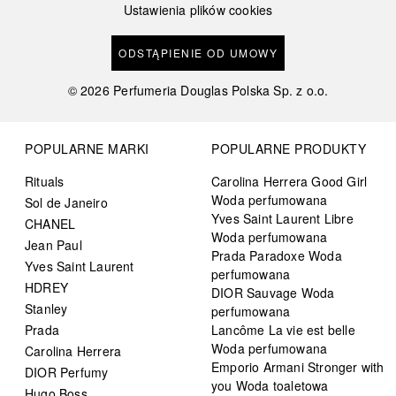
Ustawienia plików cookies
ODSTĄPIENIE OD UMOWY
©
2026
Perfumeria Douglas Polska Sp. z o.o.
POPULARNE MARKI
POPULARNE PRODUKTY
Rituals
Carolina Herrera Good Girl
Woda perfumowana
Sol de Janeiro
Yves Saint Laurent Libre
CHANEL
Woda perfumowana
Jean Paul
Prada Paradoxe Woda
Yves Saint Laurent
perfumowana
HDREY
DIOR Sauvage Woda
Stanley
perfumowana
Prada
Lancôme La vie est belle
Woda perfumowana
Carolina Herrera
Emporio Armani Stronger with
DIOR Perfumy
you Woda toaletowa
Hugo Boss