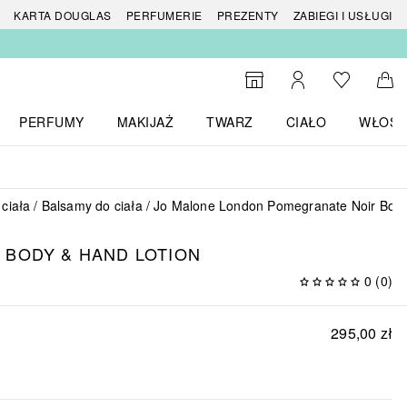
 produktów
KARTA DOUGLAS
PERFUMERIE
PREZENTY
ZABIEGI I USŁUGI
Do listy ży
Do wyszukiwarki
Moje konto
Do 
PERFUMY
MAKIJAŻ
TWARZ
CIAŁO
WŁOSY
menu MARKI
Otwórz menu Perfumy
Otwórz menu Makijaż
Otwórz menu Twarz
Otwórz menu Ciało
Otwórz
 ciała
Balsamy do ciała
Jo Malone London Pomegranate Noir Body
 BODY & HAND LOTION
0
(
0
)
295,00 zł