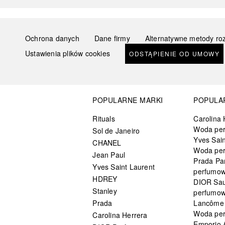
Ochrona danych
Dane firmy
Alternatywne metody ro
Ustawienia plików cookies
ODSTĄPIENIE OD UMOWY
POPULARNE MARKI
POPULA
Rituals
Carolina 
Woda pe
Sol de Janeiro
Yves Sain
CHANEL
Woda pe
Jean Paul
Prada Pa
Yves Saint Laurent
perfumo
HDREY
DIOR Sa
Stanley
perfumo
Prada
Lancôme L
Woda pe
Carolina Herrera
Emporio 