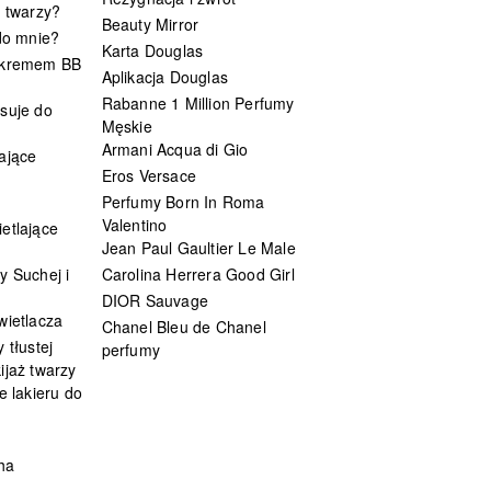
t twarzy?
Beauty Mirror
 do mnie?
Karta Douglas
 kremem BB
Aplikacja Douglas
Rabanne 1 Million Perfumy
suje do
Męskie
Armani Acqua di Gio
ające
Eros Versace
Perfumy Born In Roma
Valentino
etlające
Jean Paul Gaultier Le Male
y Suchej i
Carolina Herrera Good Girl
DIOR Sauvage
wietlacza
Chanel Bleu de Chanel
 tłustej
perfumy
ijaż twarzy
e lakieru do
ha