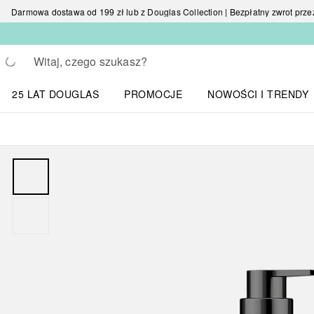
Darmowa dostawa od 199 zł lub z Douglas Collection | Bezpłatny zwrot przez 
Wracać
Wykonaj wyszukiwanie
25 LAT DOUGLAS
PROMOCJE
NOWOŚCI I TRENDY
Otwórz menu NOWOŚC