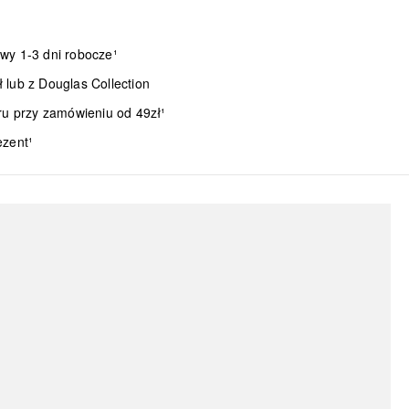
wy 1-3 dni robocze¹
lub z Douglas Collection
ru przy zamówieniu od 49zł¹
ezent¹