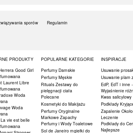
związywania sporów
Regulamin
RNE PRODUKTY
POPULARNE KATEGORIE
INSPIRACJE
Herrera Good Girl
Perfumy Damskie
Usuwanie prosa
rfumowana
Perfumy Męskie
Usuwanie plam z
t Laurent Libre
Rituals Zestawy do
EdP, EdT i inne -
rfumowana
pielęgnacji ciała
Wyjaśnienie różn
radoxe Woda
Polecane
Kwas salicylowy
wana
Kosmetyki do Makijażu
Podkłady Kryjąc
uvage Woda
Perfumy Oryginalne
Zapalenie Około
wana
Markowe Zapachy
Leczenie
a vie est belle
Perfumy i Wody Toaletowe
Podkłady do Cer
rfumowana
Najlepsze
Sol de Janeiro mgiełki do
Armani Stronger