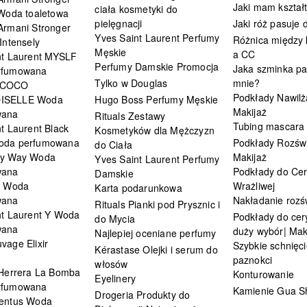
Jaki mam kształ
ciała kosmetyki do
 Woda toaletowa
pielęgnacji
Jaki róż pasuje
Armani Stronger
Yves Saint Laurent Perfumy
Różnica między
Intensely
Męskie
a CC
nt Laurent MYSLF
Perfumy Damskie Promocja
Jaka szminka pa
rfumowana
Tylko w Douglas
mnie?
 COCO
Podkłady Nawilż
ISELLE Woda
Hugo Boss Perfumy Męskie
Makijaż
wana
Rituals Zestawy
Tubing mascara
t Laurent Black
Kosmetyków dla Mężczyzn
oda perfumowana
Podkłady Rozświ
do Ciała
My Way Woda
Makijaż
Yves Saint Laurent Perfumy
wana
Podkłady do Cer
Damskie
i Woda
Wrażliwej
Karta podarunkowa
wana
Nakładanie rozś
Rituals Pianki pod Prysznic i
nt Laurent Y Woda
Podkłady do cery
do Mycia
wana
duży wybór| Mak
Najlepiej oceniane perfumy
vage Elixir
Szybkie schnięci
Kérastase Olejki i serum do
paznokci
włosów
 Herrera La Bomba
Konturowanie
Eyelinery
rfumowana
Kamienie Gua S
Drogeria Produkty do
entus Woda