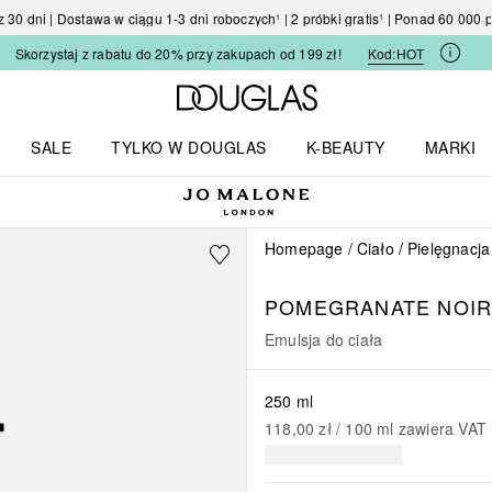
30 dni | Dostawa w ciągu 1-3 dni roboczych¹ | 2 próbki gratis¹ | Ponad 60 000
Skorzystaj z rabatu do 20% przy zakupach od 199 zł!
Kod:
HOT
Strona główna Douglas
SALE
TYLKO W DOUGLAS
K-BEAUTY
MARKI
I I TRENDY
Otwórz menu TYLKO W DOUGLAS
Otwórz menu K-BEAUTY
Otwórz 
Homepage
Ciało
Pielęgnacja
POMEGRANATE NOIR
Emulsja do ciała
250 ml
118,00 zł
 / 
100
ml
zawiera VAT