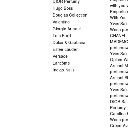
DIOR Perfumy
with you
Hugo Boss
Emporio 
Douglas Collection
With You 
Valentino
Yves Sai
Giorgio Armani
Woda pe
Tom Ford
CHANEL
MADEMO
Dolce & Gabbana
perfumo
Estée Lauder
Yves Sain
Versace
Opium W
Lancôme
Armani 
Indigo Nails
perfumo
Armani S
perfumo
Yves Sai
perfumo
DIOR Sau
Perfumy
Carolina
Woda pe
Creed Av