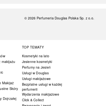
©
2026
Perfumeria Douglas Polska Sp. z o.o.
TOP TEMATY
ków
Kosmetyki na lato
 makijażu
Jesienne kosmetyki
Perfumy na Jesień
ic
Usługi w Douglas
Usługi makijażowe
e Makijaż
Bezpłatne usługi w każdej
ustne Skóry
perfumerii
Wydarzenia makijażowe
y Dojrzałej
Click & Collect
Rezygnacja i zwrot