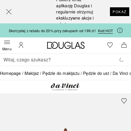
[navigation.slideout.screenreader]
aplikację Douglas i
regularnie otrzymuj
POKAŻ
ekskluzywne akcje i
rabaty
Skorzystaj z rabatu do 20% przy zakupach od 199 zł!
Kod:
HOT
Strona główna Douglas
Do listy ży
Otwórz menu
Moje konto
Do 
Menu
Wracać
Wykonaj wyszukiwanie
Homepage
Makijaż
Pędzle do makijażu
Pędzle do ust
Da Vinci 