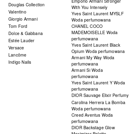
Emporio Armani Stronger
Douglas Collection
With You Intensely
Valentino
Yves Saint Laurent MYSLF
Giorgio Armani
Woda perfumowana
Tom Ford
CHANEL COCO
MADEMOISELLE Woda
Dolce & Gabbana
perfumowana
Estée Lauder
Yves Saint Laurent Black
Versace
Opium Woda perfumowana
Lancôme
Armani My Way Woda
Indigo Nails
perfumowana
Armani Si Woda
perfumowana
Yves Saint Laurent Y Woda
perfumowana
DIOR Sauvage Elixir Perfumy
Carolina Herrera La Bomba
Woda perfumowana
Creed Aventus Woda
perfumowana
DIOR Backstage Glow
Maximizer Palette