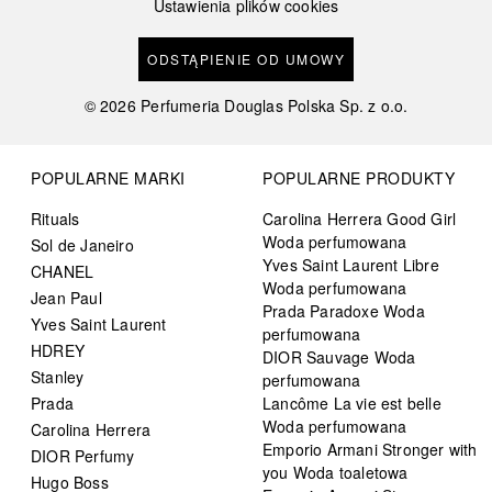
Ustawienia plików cookies
ODSTĄPIENIE OD UMOWY
©
2026
Perfumeria Douglas Polska Sp. z o.o.
POPULARNE MARKI
POPULARNE PRODUKTY
Rituals
Carolina Herrera Good Girl
Woda perfumowana
Sol de Janeiro
Yves Saint Laurent Libre
CHANEL
Woda perfumowana
Jean Paul
Prada Paradoxe Woda
Yves Saint Laurent
perfumowana
HDREY
DIOR Sauvage Woda
Stanley
perfumowana
Prada
Lancôme La vie est belle
Woda perfumowana
Carolina Herrera
Emporio Armani Stronger with
DIOR Perfumy
you Woda toaletowa
Hugo Boss