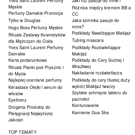
Yves Saint Laurent Perfumy
Jaki róż pasuje do mnie?
Męskie
Różnica między kremem BB a
Perfumy Damskie Promocja
CC
Tylko w Douglas
Jaka szminka pasuje do
mnie?
Hugo Boss Perfumy Męskie
Podkłady Nawilżające Makijaż
Rituals Zestawy Kosmetyków
Tubing mascara
dla Mężczyzn do Ciała
Yves Saint Laurent Perfumy
Podkłady Rozświetlające
Damskie
Makijaż
Karta podarunkowa
Podkłady do Cery Suchej i
Wrażliwej
Rituals Pianki pod Prysznic i
Nakładanie rozświetlacza
do Mycia
Najlepiej oceniane perfumy
Podkłady do cery tłustej duży
wybór| Makijaż twarzy
Kérastase Olejki i serum do
Szybkie schnięcie lakieru do
włosów
paznokci
Eyelinery
Konturowanie
Drogeria Produkty do
Kamienie Gua Sha
Pielęgnacji Najwyższej
Jakości
TOP TEMATY