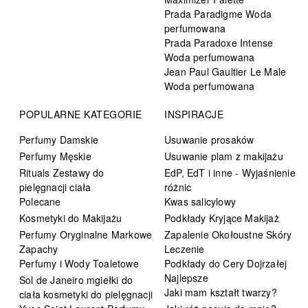
Prada Paradigme Woda
perfumowana
Prada Paradoxe Intense
Woda perfumowana
Jean Paul Gaultier Le Male
Woda perfumowana
POPULARNE KATEGORIE
INSPIRACJE
Perfumy Damskie
Usuwanie prosaków
Perfumy Męskie
Usuwanie plam z makijażu
Rituals Zestawy do
EdP, EdT i inne - Wyjaśnienie
pielęgnacji ciała
różnic
Polecane
Kwas salicylowy
Kosmetyki do Makijażu
Podkłady Kryjące Makijaż
Perfumy Oryginalne Markowe
Zapalenie Okołoustne Skóry
Zapachy
Leczenie
Perfumy i Wody Toaletowe
Podkłady do Cery Dojrzałej
Najlepsze
Sol de Janeiro mgiełki do
Jaki mam kształt twarzy?
ciała kosmetyki do pielęgnacji