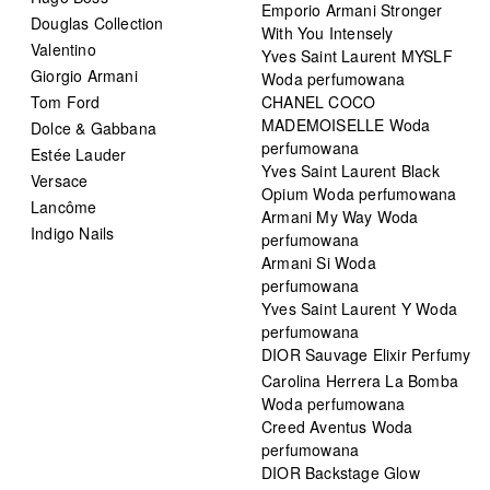
Emporio Armani Stronger
Douglas Collection
With You Intensely
Valentino
Yves Saint Laurent MYSLF
Giorgio Armani
Woda perfumowana
Tom Ford
CHANEL COCO
MADEMOISELLE Woda
Dolce & Gabbana
perfumowana
Estée Lauder
Yves Saint Laurent Black
Versace
Opium Woda perfumowana
Lancôme
Armani My Way Woda
Indigo Nails
perfumowana
Armani Si Woda
perfumowana
Yves Saint Laurent Y Woda
perfumowana
DIOR Sauvage Elixir Perfumy
Carolina Herrera La Bomba
Woda perfumowana
Creed Aventus Woda
perfumowana
DIOR Backstage Glow