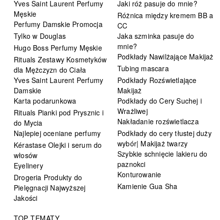
Yves Saint Laurent Perfumy
Jaki róż pasuje do mnie?
Męskie
Różnica między kremem BB a
Perfumy Damskie Promocja
CC
Tylko w Douglas
Jaka szminka pasuje do
mnie?
Hugo Boss Perfumy Męskie
Podkłady Nawilżające Makijaż
Rituals Zestawy Kosmetyków
Tubing mascara
dla Mężczyzn do Ciała
Yves Saint Laurent Perfumy
Podkłady Rozświetlające
Damskie
Makijaż
Karta podarunkowa
Podkłady do Cery Suchej i
Wrażliwej
Rituals Pianki pod Prysznic i
Nakładanie rozświetlacza
do Mycia
Najlepiej oceniane perfumy
Podkłady do cery tłustej duży
wybór| Makijaż twarzy
Kérastase Olejki i serum do
Szybkie schnięcie lakieru do
włosów
paznokci
Eyelinery
Konturowanie
Drogeria Produkty do
Kamienie Gua Sha
Pielęgnacji Najwyższej
Jakości
TOP TEMATY