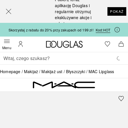
[navigation.slideout.screenreader]
aplikację Douglas i
regularnie otrzymuj
POKAŻ
ekskluzywne akcje i
rabaty
Skorzystaj z rabatu do 20% przy zakupach od 199 zł!
Kod:
HOT
Strona główna Douglas
Do listy ży
Otwórz menu
Moje konto
Do 
Menu
Wracać
Wykonaj wyszukiwanie
Homepage
Makijaż
Makijaż ust
Błyszczyki
MAC Lipglass