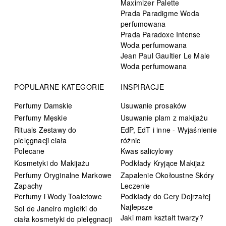
Maximizer Palette
Prada Paradigme Woda
perfumowana
Prada Paradoxe Intense
Woda perfumowana
Jean Paul Gaultier Le Male
Woda perfumowana
POPULARNE KATEGORIE
INSPIRACJE
Perfumy Damskie
Usuwanie prosaków
Perfumy Męskie
Usuwanie plam z makijażu
Rituals Zestawy do
EdP, EdT i inne - Wyjaśnienie
pielęgnacji ciała
różnic
Polecane
Kwas salicylowy
Kosmetyki do Makijażu
Podkłady Kryjące Makijaż
Perfumy Oryginalne Markowe
Zapalenie Okołoustne Skóry
Zapachy
Leczenie
Perfumy i Wody Toaletowe
Podkłady do Cery Dojrzałej
Najlepsze
Sol de Janeiro mgiełki do
Jaki mam kształt twarzy?
ciała kosmetyki do pielęgnacji