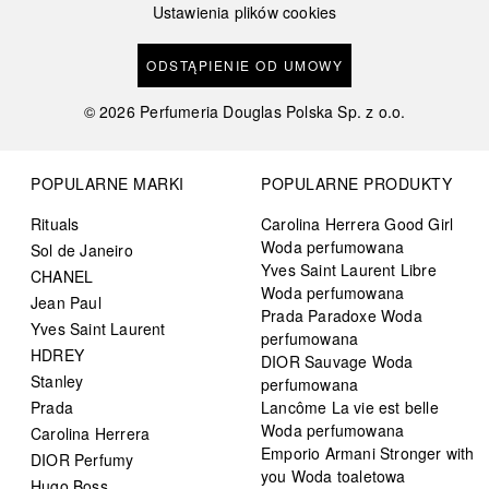
Ustawienia plików cookies
ODSTĄPIENIE OD UMOWY
©
2026
Perfumeria Douglas Polska Sp. z o.o.
POPULARNE MARKI
POPULARNE PRODUKTY
Rituals
Carolina Herrera Good Girl
Woda perfumowana
Sol de Janeiro
Yves Saint Laurent Libre
CHANEL
Woda perfumowana
Jean Paul
Prada Paradoxe Woda
Yves Saint Laurent
perfumowana
HDREY
DIOR Sauvage Woda
Stanley
perfumowana
Prada
Lancôme La vie est belle
Woda perfumowana
Carolina Herrera
Emporio Armani Stronger with
DIOR Perfumy
you Woda toaletowa
Hugo Boss