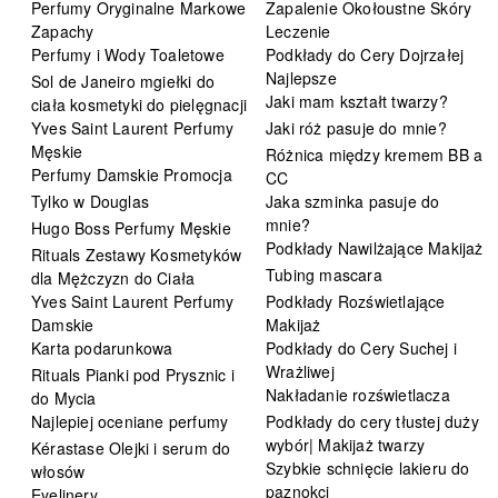
Perfumy Oryginalne Markowe
Zapalenie Okołoustne Skóry
Zapachy
Leczenie
Perfumy i Wody Toaletowe
Podkłady do Cery Dojrzałej
Najlepsze
Sol de Janeiro mgiełki do
Jaki mam kształt twarzy?
ciała kosmetyki do pielęgnacji
Yves Saint Laurent Perfumy
Jaki róż pasuje do mnie?
Męskie
Różnica między kremem BB a
Perfumy Damskie Promocja
CC
Tylko w Douglas
Jaka szminka pasuje do
mnie?
Hugo Boss Perfumy Męskie
Podkłady Nawilżające Makijaż
Rituals Zestawy Kosmetyków
Tubing mascara
dla Mężczyzn do Ciała
Yves Saint Laurent Perfumy
Podkłady Rozświetlające
Damskie
Makijaż
Karta podarunkowa
Podkłady do Cery Suchej i
Wrażliwej
Rituals Pianki pod Prysznic i
Nakładanie rozświetlacza
do Mycia
Najlepiej oceniane perfumy
Podkłady do cery tłustej duży
wybór| Makijaż twarzy
Kérastase Olejki i serum do
Szybkie schnięcie lakieru do
włosów
paznokci
Eyelinery