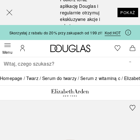
[navigation.slideout.screenreader]
aplikację Douglas i
regularnie otrzymuj
POKAŻ
ekskluzywne akcje i
rabaty
Skorzystaj z rabatu do 20% przy zakupach od 199 zł!
Kod:
HOT
Strona główna Douglas
Do listy ży
Otwórz menu
Moje konto
Do 
Menu
Wracać
Wykonaj wyszukiwanie
Homepage
Twarz
Serum do twarzy
Serum z witaminą c
Elizabe