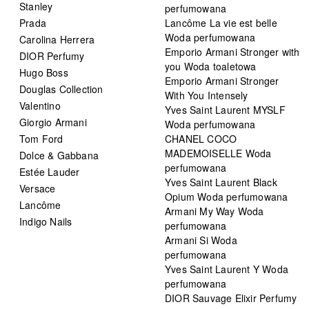
Stanley
perfumowana
Prada
Lancôme La vie est belle
Woda perfumowana
Carolina Herrera
Emporio Armani Stronger with
DIOR Perfumy
you Woda toaletowa
Hugo Boss
Emporio Armani Stronger
Douglas Collection
With You Intensely
Valentino
Yves Saint Laurent MYSLF
Giorgio Armani
Woda perfumowana
Tom Ford
CHANEL COCO
MADEMOISELLE Woda
Dolce & Gabbana
perfumowana
Estée Lauder
Yves Saint Laurent Black
Versace
Opium Woda perfumowana
Lancôme
Armani My Way Woda
Indigo Nails
perfumowana
Armani Si Woda
perfumowana
Yves Saint Laurent Y Woda
perfumowana
DIOR Sauvage Elixir Perfumy