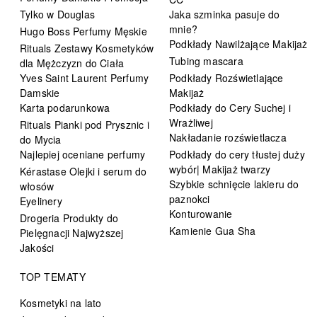
Tylko w Douglas
Jaka szminka pasuje do
mnie?
Hugo Boss Perfumy Męskie
Podkłady Nawilżające Makijaż
Rituals Zestawy Kosmetyków
Tubing mascara
dla Mężczyzn do Ciała
Yves Saint Laurent Perfumy
Podkłady Rozświetlające
Damskie
Makijaż
Karta podarunkowa
Podkłady do Cery Suchej i
Wrażliwej
Rituals Pianki pod Prysznic i
Nakładanie rozświetlacza
do Mycia
Najlepiej oceniane perfumy
Podkłady do cery tłustej duży
wybór| Makijaż twarzy
Kérastase Olejki i serum do
Szybkie schnięcie lakieru do
włosów
paznokci
Eyelinery
Konturowanie
Drogeria Produkty do
Kamienie Gua Sha
Pielęgnacji Najwyższej
Jakości
TOP TEMATY
Kosmetyki na lato