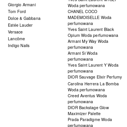
Giorgio Armani
Woda perfumowana
Tom Ford
CHANEL COCO
MADEMOISELLE Woda
Dolce & Gabbana
perfumowana
Estée Lauder
Yves Saint Laurent Black
Versace
Opium Woda perfumowana
Lancôme
Armani My Way Woda
Indigo Nails
perfumowana
Armani Si Woda
perfumowana
Yves Saint Laurent Y Woda
perfumowana
DIOR Sauvage Elixir Perfumy
Carolina Herrera La Bomba
Woda perfumowana
Creed Aventus Woda
perfumowana
DIOR Backstage Glow
Maximizer Palette
Prada Paradigme Woda
perfumowana