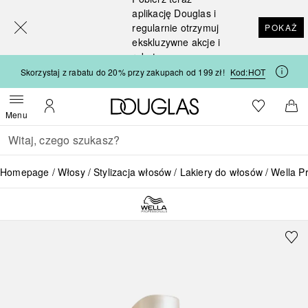
[navigation.slideout.screenreader]
aplikację Douglas i
regularnie otrzymuj
POKAŻ
ekskluzywne akcje i
rabaty
Skorzystaj z rabatu do 20% przy zakupach od 199 zł!
Kod:
HOT
Strona główna Douglas
Do listy ży
Otwórz menu
Moje konto
Do 
Menu
Wracać
Wykonaj wyszukiwanie
Homepage
Włosy
Stylizacja włosów
Lakiery do włosów
Wella Pr