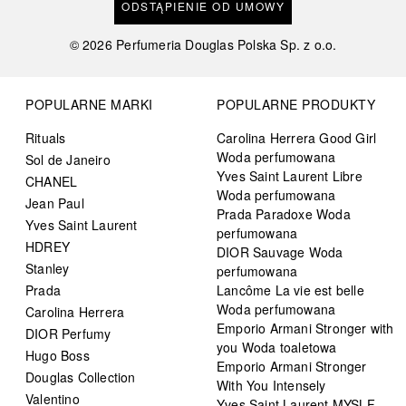
ODSTĄPIENIE OD UMOWY
©
2026
Perfumeria Douglas Polska Sp. z o.o.
POPULARNE MARKI
POPULARNE PRODUKTY
Rituals
Carolina Herrera Good Girl
Woda perfumowana
Sol de Janeiro
Yves Saint Laurent Libre
CHANEL
Woda perfumowana
Jean Paul
Prada Paradoxe Woda
Yves Saint Laurent
perfumowana
HDREY
DIOR Sauvage Woda
Stanley
perfumowana
Prada
Lancôme La vie est belle
Woda perfumowana
Carolina Herrera
Emporio Armani Stronger with
DIOR Perfumy
you Woda toaletowa
Hugo Boss
Emporio Armani Stronger
Douglas Collection
With You Intensely
Valentino
Yves Saint Laurent MYSLF