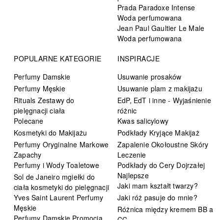
Prada Paradoxe Intense
Woda perfumowana
Jean Paul Gaultier Le Male
Woda perfumowana
POPULARNE KATEGORIE
INSPIRACJE
Perfumy Damskie
Usuwanie prosaków
Perfumy Męskie
Usuwanie plam z makijażu
Rituals Zestawy do
EdP, EdT i inne - Wyjaśnienie
pielęgnacji ciała
różnic
Polecane
Kwas salicylowy
Kosmetyki do Makijażu
Podkłady Kryjące Makijaż
Perfumy Oryginalne Markowe
Zapalenie Okołoustne Skóry
Zapachy
Leczenie
Perfumy i Wody Toaletowe
Podkłady do Cery Dojrzałej
Najlepsze
Sol de Janeiro mgiełki do
Jaki mam kształt twarzy?
ciała kosmetyki do pielęgnacji
Yves Saint Laurent Perfumy
Jaki róż pasuje do mnie?
Męskie
Różnica między kremem BB a
Perfumy Damskie Promocja
CC