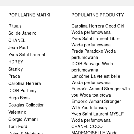
POPULARNE MARKI
POPULARNE PRODUKTY
Rituals
Carolina Herrera Good Girl
Woda perfumowana
Sol de Janeiro
Yves Saint Laurent Libre
CHANEL
Woda perfumowana
Jean Paul
Prada Paradoxe Woda
Yves Saint Laurent
perfumowana
HDREY
DIOR Sauvage Woda
Stanley
perfumowana
Prada
Lancôme La vie est belle
Woda perfumowana
Carolina Herrera
Emporio Armani Stronger with
DIOR Perfumy
you Woda toaletowa
Hugo Boss
Emporio Armani Stronger
Douglas Collection
With You Intensely
Valentino
Yves Saint Laurent MYSLF
Giorgio Armani
Woda perfumowana
Tom Ford
CHANEL COCO
MADEMOISELLE Woda
Dolce & Gabbana