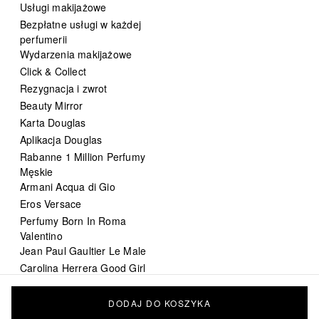
Usługi makijażowe
Bezpłatne usługi w każdej
perfumerii
Wydarzenia makijażowe
Click & Collect
Rezygnacja i zwrot
Beauty Mirror
Karta Douglas
Aplikacja Douglas
Rabanne 1 Million Perfumy
Męskie
Armani Acqua di Gio
Eros Versace
Perfumy Born In Roma
Valentino
Jean Paul Gaultier Le Male
Carolina Herrera Good Girl
DIOR Sauvage
Chanel Bleu de Chanel
DODAJ DO KOSZYKA
perfumy