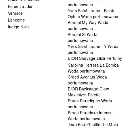
perfumowana
Estée Lauder
Yves Saint Laurent Black
Versace
Opium Woda perfumowana
Lancôme
Armani My Way Woda
Indigo Nails
perfumowana
Armani Si Woda
perfumowana
Yves Saint Laurent Y Woda
perfumowana
DIOR Sauvage Elixir Perfumy
Carolina Herrera La Bomba
Woda perfumowana
Creed Aventus Woda
perfumowana
DIOR Backstage Glow
Maximizer Palette
Prada Paradigme Woda
perfumowana
Prada Paradoxe Intense
Woda perfumowana
Jean Paul Gaultier Le Male