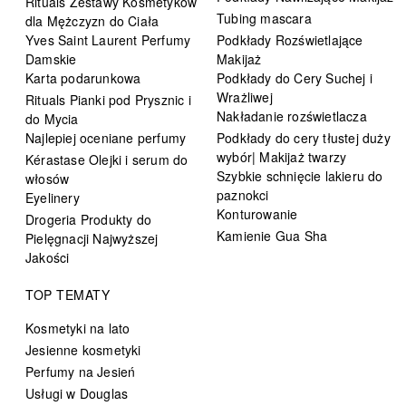
Rituals Zestawy Kosmetyków
Tubing mascara
dla Mężczyzn do Ciała
Yves Saint Laurent Perfumy
Podkłady Rozświetlające
Damskie
Makijaż
Karta podarunkowa
Podkłady do Cery Suchej i
Wrażliwej
Rituals Pianki pod Prysznic i
Nakładanie rozświetlacza
do Mycia
Najlepiej oceniane perfumy
Podkłady do cery tłustej duży
wybór| Makijaż twarzy
Kérastase Olejki i serum do
Szybkie schnięcie lakieru do
włosów
paznokci
Eyelinery
Konturowanie
Drogeria Produkty do
Kamienie Gua Sha
Pielęgnacji Najwyższej
Jakości
TOP TEMATY
Kosmetyki na lato
Jesienne kosmetyki
Perfumy na Jesień
Usługi w Douglas