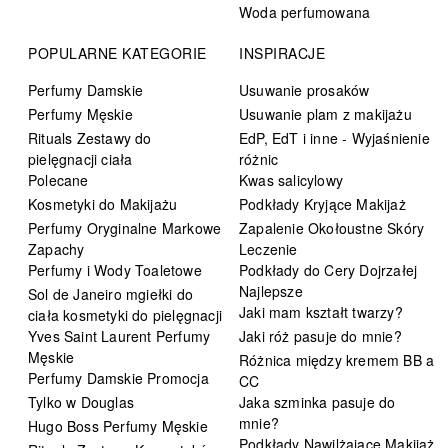
Woda perfumowana
POPULARNE KATEGORIE
INSPIRACJE
Perfumy Damskie
Usuwanie prosaków
Perfumy Męskie
Usuwanie plam z makijażu
Rituals Zestawy do
EdP, EdT i inne - Wyjaśnienie
pielęgnacji ciała
różnic
Polecane
Kwas salicylowy
Kosmetyki do Makijażu
Podkłady Kryjące Makijaż
Perfumy Oryginalne Markowe
Zapalenie Okołoustne Skóry
Zapachy
Leczenie
Perfumy i Wody Toaletowe
Podkłady do Cery Dojrzałej
Najlepsze
Sol de Janeiro mgiełki do
Jaki mam kształt twarzy?
ciała kosmetyki do pielęgnacji
Yves Saint Laurent Perfumy
Jaki róż pasuje do mnie?
Męskie
Różnica między kremem BB a
Perfumy Damskie Promocja
CC
Tylko w Douglas
Jaka szminka pasuje do
mnie?
Hugo Boss Perfumy Męskie
Podkłady Nawilżające Makijaż