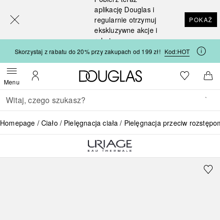
[navigation.slideout.screenreader]
aplikację Douglas i
regularnie otrzymuj
POKAŻ
ekskluzywne akcje i
rabaty
Skorzystaj z rabatu do 20% przy zakupach od 199 zł!
Kod:
HOT
Strona główna Douglas
Do listy ży
Otwórz menu
Moje konto
Do 
Menu
Wracać
Wykonaj wyszukiwanie
Homepage
Ciało
Pielęgnacja ciała
Pielęgnacja przeciw rozstępo