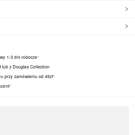
wy 1-3 dni robocze¹
lub z Douglas Collection
ru przy zamówieniu od 49zł¹
ezent¹