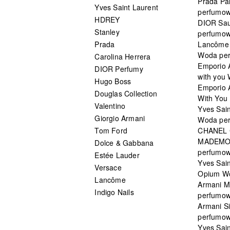
Prada Pa
Yves Saint Laurent
perfumo
HDREY
DIOR Sa
Stanley
perfumo
Prada
Lancôme L
Woda pe
Carolina Herrera
Emporio 
DIOR Perfumy
with you
Hugo Boss
Emporio 
Douglas Collection
With You 
Valentino
Yves Sai
Giorgio Armani
Woda pe
Tom Ford
CHANEL
MADEMO
Dolce & Gabbana
perfumo
Estée Lauder
Yves Sain
Versace
Opium W
Lancôme
Armani 
Indigo Nails
perfumo
Armani S
perfumo
Yves Sai