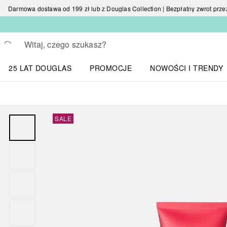
Darmowa dostawa od 199 zł lub z Douglas Collection | Bezpłatny zwrot przez 
Wracać
Wykonaj wyszukiwanie
25 LAT DOUGLAS
PROMOCJE
NOWOŚCI I TRENDY
Otwórz menu NOWOŚC
SALE