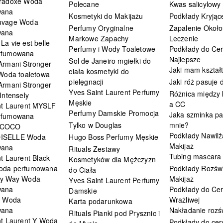
radoxe Woda
Polecane
Kwas salicylowy
wana
Kosmetyki do Makijażu
Podkłady Kryjąc
uvage Woda
Perfumy Oryginalne
Zapalenie Około
wana
Markowe Zapachy
Leczenie
a vie est belle
Perfumy i Wody Toaletowe
Podkłady do Cer
rfumowana
Najlepsze
Sol de Janeiro mgiełki do
Armani Stronger
Jaki mam kształ
ciała kosmetyki do
 Woda toaletowa
pielęgnacji
Jaki róż pasuje
Armani Stronger
Yves Saint Laurent Perfumy
Różnica między
Intensely
Męskie
a CC
nt Laurent MYSLF
Perfumy Damskie Promocja
Jaka szminka pa
rfumowana
Tylko w Douglas
mnie?
 COCO
Podkłady Nawilż
ISELLE Woda
Hugo Boss Perfumy Męskie
Makijaż
wana
Rituals Zestawy
Tubing mascara
t Laurent Black
Kosmetyków dla Mężczyzn
oda perfumowana
Podkłady Rozświ
do Ciała
My Way Woda
Makijaż
Yves Saint Laurent Perfumy
wana
Podkłady do Cer
Damskie
i Woda
Wrażliwej
Karta podarunkowa
wana
Nakładanie rozś
Rituals Pianki pod Prysznic i
nt Laurent Y Woda
Podkłady do cery