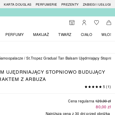
 produktów
KARTA DOUGLAS
PERFUMERIE
PREZENTY
ZABIEGI I USŁUGI
Do listy ży
Do wyszukiwarki
Moje konto
Do 
PERFUMY
MAKIJAŻ
TWARZ
CIAŁO
WŁOSY
menu MARKI
Otwórz menu Perfumy
Otwórz menu Makijaż
Otwórz menu Twarz
Otwórz menu Ciało
Otwórz
Samoopalacze
St.Tropez Gradual Tan Balsam Ujędrniający Stopnio
M UJĘDRNIAJĄCY STOPNIOWO BUDUJĄCY
RAKTEM Z ARBUZA
5
(
1
)
Cena regularna
129,00 zł
80,00 zł
Najniższa cena z 30 dni przed obniżką