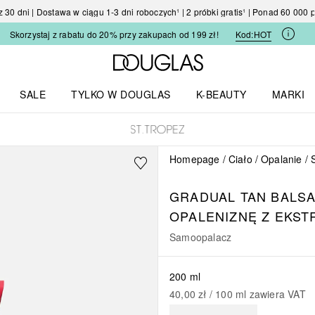
30 dni | Dostawa w ciągu 1-3 dni roboczych¹ | 2 próbki gratis¹ | Ponad 60 000
Skorzystaj z rabatu do 20% przy zakupach od 199 zł!
Kod:
HOT
Strona główna Douglas
SALE
TYLKO W DOUGLAS
K-BEAUTY
MARKI
I I TRENDY
Otwórz menu TYLKO W DOUGLAS
Otwórz menu K-BEAUTY
Otwórz 
Homepage
Ciało
Opalanie
GRADUAL TAN
BALSA
OPALENIZNĘ Z EKST
Samoopalacz
200 ml
40,00 zł
 / 
100
ml
zawiera VAT