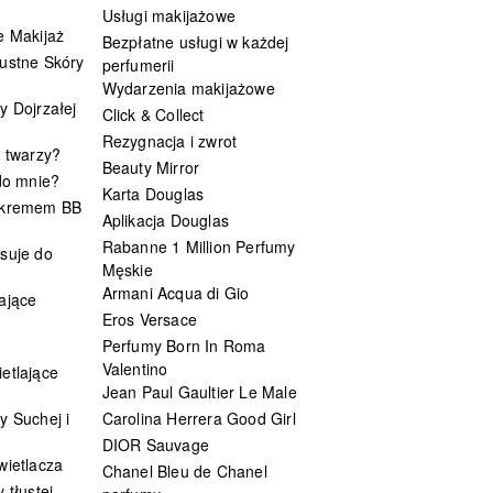
Usługi makijażowe
e Makijaż
Bezpłatne usługi w każdej
ustne Skóry
perfumerii
Wydarzenia makijażowe
y Dojrzałej
Click & Collect
Rezygnacja i zwrot
t twarzy?
Beauty Mirror
 do mnie?
Karta Douglas
 kremem BB
Aplikacja Douglas
Rabanne 1 Million Perfumy
suje do
Męskie
Armani Acqua di Gio
ające
Eros Versace
Perfumy Born In Roma
Valentino
etlające
Jean Paul Gaultier Le Male
y Suchej i
Carolina Herrera Good Girl
DIOR Sauvage
wietlacza
Chanel Bleu de Chanel
 tłustej