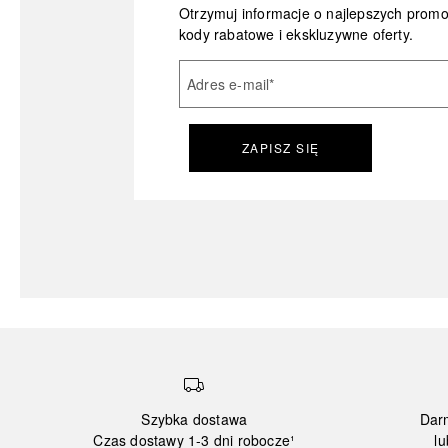
Otrzymuj informacje o najlepszych prom
kody rabatowe i ekskluzywne oferty.
Adres e-mail
*
ZAPISZ SIĘ
Szybka dostawa
Dar
Czas dostawy 1-3 dni robocze¹
lu