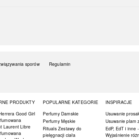
związywania sporów
Regulamin
RNE PRODUKTY
POPULARNE KATEGORIE
INSPIRACJE
Herrera Good Girl
Perfumy Damskie
Usuwanie prosa
rfumowana
Perfumy Męskie
Usuwanie plam z
t Laurent Libre
Rituals Zestawy do
EdP, EdT i inne -
rfumowana
pielęgnacji ciała
Wyjaśnienie różn