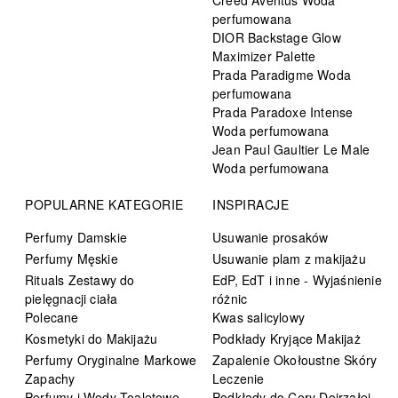
perfumowana
DIOR Backstage Glow
Maximizer Palette
Prada Paradigme Woda
perfumowana
Prada Paradoxe Intense
Woda perfumowana
Jean Paul Gaultier Le Male
Woda perfumowana
POPULARNE KATEGORIE
INSPIRACJE
Perfumy Damskie
Usuwanie prosaków
Perfumy Męskie
Usuwanie plam z makijażu
Rituals Zestawy do
EdP, EdT i inne - Wyjaśnienie
pielęgnacji ciała
różnic
Polecane
Kwas salicylowy
Kosmetyki do Makijażu
Podkłady Kryjące Makijaż
Perfumy Oryginalne Markowe
Zapalenie Okołoustne Skóry
Zapachy
Leczenie
Perfumy i Wody Toaletowe
Podkłady do Cery Dojrzałej