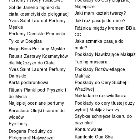
Najlepsze
Sol de Janeiro mgiełki do
Jaki mam kształt twarzy?
ciała kosmetyki do pielęgnacji
Yves Saint Laurent Perfumy
Jaki róż pasuje do mnie?
Męskie
Różnica między kremem BB a
Perfumy Damskie Promocja
CC
Tylko w Douglas
Jaka szminka pasuje do
mnie?
Hugo Boss Perfumy Męskie
Podkłady Nawilżające Makijaż
Rituals Zestawy Kosmetyków
Tubing mascara
dla Mężczyzn do Ciała
Yves Saint Laurent Perfumy
Podkłady Rozświetlające
Damskie
Makijaż
Karta podarunkowa
Podkłady do Cery Suchej i
Wrażliwej
Rituals Pianki pod Prysznic i
Nakładanie rozświetlacza
do Mycia
Najlepiej oceniane perfumy
Podkłady do cery tłustej duży
wybór| Makijaż twarzy
Kérastase Olejki i serum do
Szybkie schnięcie lakieru do
włosów
paznokci
Eyelinery
Konturowanie
Drogeria Produkty do
Kamienie Gua Sha
Pielęgnacji Najwyższej