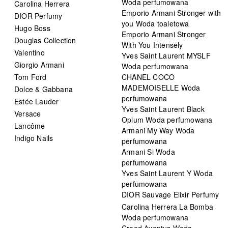
Woda perfumowana
Carolina Herrera
Emporio Armani Stronger with
DIOR Perfumy
you Woda toaletowa
Hugo Boss
Emporio Armani Stronger
Douglas Collection
With You Intensely
Valentino
Yves Saint Laurent MYSLF
Giorgio Armani
Woda perfumowana
Tom Ford
CHANEL COCO
MADEMOISELLE Woda
Dolce & Gabbana
perfumowana
Estée Lauder
Yves Saint Laurent Black
Versace
Opium Woda perfumowana
Lancôme
Armani My Way Woda
Indigo Nails
perfumowana
Armani Si Woda
perfumowana
Yves Saint Laurent Y Woda
perfumowana
DIOR Sauvage Elixir Perfumy
Carolina Herrera La Bomba
Woda perfumowana
Creed Aventus Woda