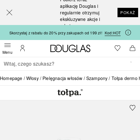
[navigation.slideout.screenreader]
aplikację Douglas i
regularnie otrzymuj
POKAŻ
ekskluzywne akcje i
rabaty
Skorzystaj z rabatu do 20% przy zakupach od 199 zł!
Kod:
HOT
Strona główna Douglas
Do listy ży
Otwórz menu
Moje konto
Do 
Menu
Wracać
Wykonaj wyszukiwanie
Homepage
Włosy
Pielęgnacja włosów
Szampony
Tołpa dermo 