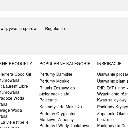
związywania sporów
Regulamin
RNE PRODUKTY
POPULARNE KATEGORIE
INSPIRACJE
Herrera Good Girl
Perfumy Damskie
Usuwanie prosa
rfumowana
Perfumy Męskie
Usuwanie plam z
t Laurent Libre
Rituals Zestawy do
EdP, EdT i inne -
rfumowana
pielęgnacji ciała
Wyjaśnienie różn
radoxe Woda
Polecane
Kwas salicylowy
wana
Kosmetyki do Makijażu
Podkłady Kryjąc
uvage Woda
Perfumy Oryginalne
Zapalenie Około
wana
Markowe Zapachy
Leczenie
a vie est belle
Perfumy i Wody Toaletowe
Podkłady do Cer
rfumowana