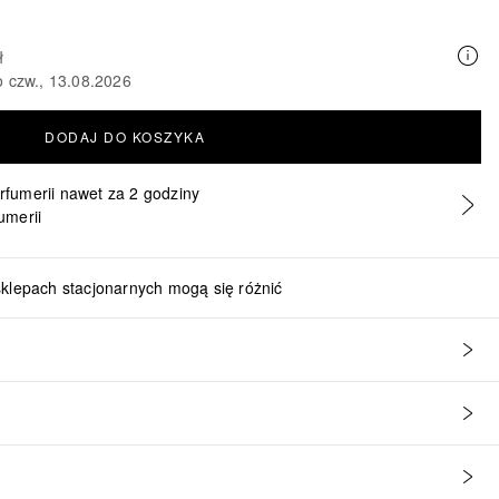
ł
o czw., 13.08.2026
DODAJ DO KOSZYKA
erfumerii nawet za 2 godziny
umerii
sklepach stacjonarnych mogą się różnić