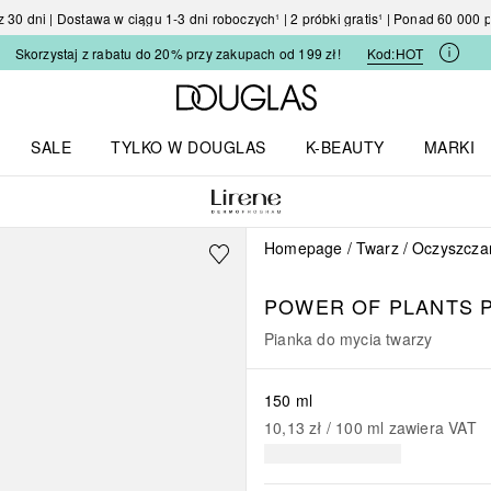
30 dni | Dostawa w ciągu 1-3 dni roboczych¹ | 2 próbki gratis¹ | Ponad 60 000
Skorzystaj z rabatu do 20% przy zakupach od 199 zł!
Kod:
HOT
Strona główna Douglas
SALE
TYLKO W DOUGLAS
K-BEAUTY
MARKI
I I TRENDY
Otwórz menu TYLKO W DOUGLAS
Otwórz menu K-BEAUTY
Otwórz 
Homepage
Twarz
Oczyszczan
POWER OF PLANTS P
Pianka do mycia twarzy
150 ml
10,13 zł
 / 
100
ml
zawiera VAT