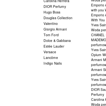
Carolina Herrera
Emporio 
DIOR Perfumy
with you
Hugo Boss
Emporio 
Douglas Collection
With You 
Valentino
Yves Sai
Giorgio Armani
Woda pe
Tom Ford
CHANEL
MADEMO
Dolce & Gabbana
perfumo
Estée Lauder
Yves Sain
Versace
Opium W
Lancôme
Armani 
Indigo Nails
perfumo
Armani S
perfumo
Yves Sai
perfumo
DIOR Sau
Perfumy
Carolina
Woda pe