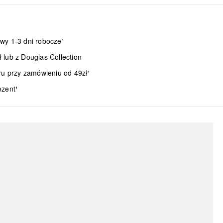
wy 1-3 dni robocze¹
lub z Douglas Collection
ru przy zamówieniu od 49zł¹
ezent¹