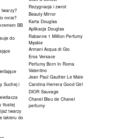
Rezygnacja i zwrot
t twarzy?
Beauty Mirror
 do mnie?
Karta Douglas
 kremem BB
Aplikacja Douglas
Rabanne 1 Million Perfumy
suje do
Męskie
Armani Acqua di Gio
ające
Eros Versace
Perfumy Born In Roma
Valentino
etlające
Jean Paul Gaultier Le Male
y Suchej i
Carolina Herrera Good Girl
DIOR Sauvage
wietlacza
Chanel Bleu de Chanel
 tłustej
perfumy
ijaż twarzy
e lakieru do
ha