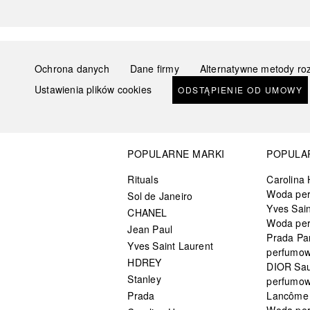
Ochrona danych
Dane firmy
Alternatywne metody ro
Ustawienia plików cookies
ODSTĄPIENIE OD UMOWY
POPULARNE MARKI
POPULA
Rituals
Carolina 
Woda pe
Sol de Janeiro
Yves Sain
CHANEL
Woda pe
Jean Paul
Prada Pa
Yves Saint Laurent
perfumo
HDREY
DIOR Sa
Stanley
perfumo
Prada
Lancôme L
Woda pe