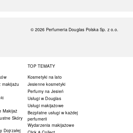
©
2026
Perfumeria Douglas Polska Sp. z o.o.
TOP TEMATY
ków
Kosmetyki na lato
 makijażu
Jesienne kosmetyki
Perfumy na Jesień
ic
Usługi w Douglas
Usługi makijażowe
e Makijaż
Bezpłatne usługi w każdej
ustne Skóry
perfumerii
Wydarzenia makijażowe
y Dojrzałej
Click & Collect