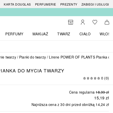
 produktów
KARTA DOUGLAS
PERFUMERIE
PREZENTY
ZABIEGI I USŁUGI
Do listy ży
Do wyszukiwarki
Moje konto
Do 
PERFUMY
MAKIJAŻ
TWARZ
CIAŁO
WŁOSY
menu MARKI
Otwórz menu Perfumy
Otwórz menu Makijaż
Otwórz menu Twarz
Otwórz menu Ciało
Otwórz
ie twarzy
Pianki do twarzy
Lirene POWER OF PLANTS Pianka do 
IANKA DO MYCIA TWARZY
0
(
0
)
Cena regularna
18,99 zł
15,19 zł
Najniższa cena z 30 dni przed obniżką
14,24 zł