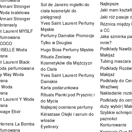
Najlepsze
Sol de Janeiro mgiełki do
Armani Stronger
Jaki mam kształ
ciała kosmetyki do
 Woda toaletowa
pielęgnacji
Jaki róż pasuje
Armani Stronger
Yves Saint Laurent Perfumy
Różnica między
Intensely
Męskie
a CC
nt Laurent MYSLF
Perfumy Damskie Promocja
Jaka szminka pa
rfumowana
Tylko w Douglas
mnie?
 COCO
Podkłady Nawilż
ISELLE Woda
Hugo Boss Perfumy Męskie
Makijaż
wana
Rituals Zestawy
Tubing mascara
t Laurent Black
Kosmetyków dla Mężczyzn
oda perfumowana
Podkłady Rozświ
do Ciała
My Way Woda
Makijaż
Yves Saint Laurent Perfumy
wana
Podkłady do Cer
Damskie
i Woda
Wrażliwej
Karta podarunkowa
wana
Nakładanie rozś
Rituals Pianki pod Prysznic i
nt Laurent Y Woda
Podkłady do cery
do Mycia
wana
duży wybór| Mak
Najlepiej oceniane perfumy
vage Elixir
Szybkie schnięci
Kérastase Olejki i serum do
paznokci
włosów
 Herrera La Bomba
Konturowanie
Eyelinery
rfumowana
Kamienie Gua S