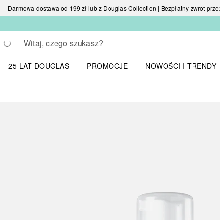
Darmowa dostawa od 199 zł lub z Douglas Collection | Bezpłatny zwrot przez 
Wracać
Wykonaj wyszukiwanie
25 LAT DOUGLAS
PROMOCJE
NOWOŚCI I TRENDY
Otwórz menu NOWOŚC