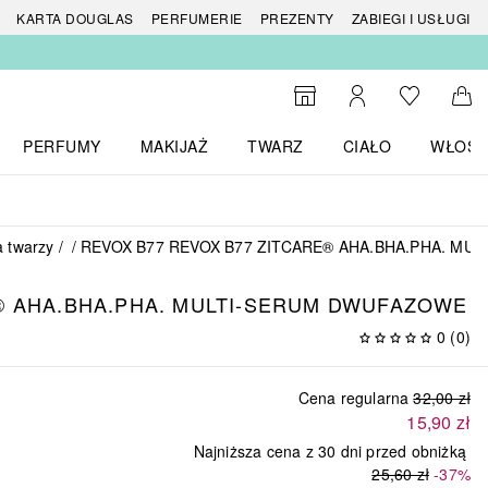
 produktów
KARTA DOUGLAS
PERFUMERIE
PREZENTY
ZABIEGI I USŁUGI
Do listy ży
Do wyszukiwarki
Moje konto
Do 
PERFUMY
MAKIJAŻ
TWARZ
CIAŁO
WŁOSY
menu MARKI
Otwórz menu Perfumy
Otwórz menu Makijaż
Otwórz menu Twarz
Otwórz menu Ciało
Otwórz
a twarzy
REVOX B77 REVOX B77 ZITCARE® AHA.BHA.PHA. M
® AHA.BHA.PHA. MULTI-SERUM DWUFAZOWE
0
(
0
)
Cena regularna
32,00 zł
15,90 zł
Najniższa cena z 30 dni przed obniżką
25,60 zł
-37%