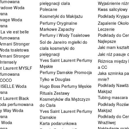
rfumowana
pielęgnacji ciała
Wyjaśnienie różn
radoxe Woda
Polecane
Kwas salicylowy
wana
Kosmetyki do Makijażu
Podkłady Kryjąc
uvage Woda
Perfumy Oryginalne
Zapalenie Około
wana
Markowe Zapachy
Leczenie
a vie est belle
Perfumy i Wody Toaletowe
Podkłady do Cer
rfumowana
Najlepsze
Sol de Janeiro mgiełki do
Armani Stronger
Jaki mam kształ
ciała kosmetyki do
 Woda toaletowa
pielęgnacji
Jaki róż pasuje
Armani Stronger
Yves Saint Laurent Perfumy
Różnica między
Intensely
Męskie
a CC
nt Laurent MYSLF
Perfumy Damskie Promocja
Jaka szminka pa
rfumowana
Tylko w Douglas
mnie?
 COCO
Podkłady Nawilż
ISELLE Woda
Hugo Boss Perfumy Męskie
Makijaż
wana
Rituals Zestawy
Tubing mascara
t Laurent Black
Kosmetyków dla Mężczyzn
oda perfumowana
Podkłady Rozświ
do Ciała
My Way Woda
Makijaż
Yves Saint Laurent Perfumy
wana
Podkłady do Cer
Damskie
i Woda
Wrażliwej
Karta podarunkowa
wana
Nakładanie rozś