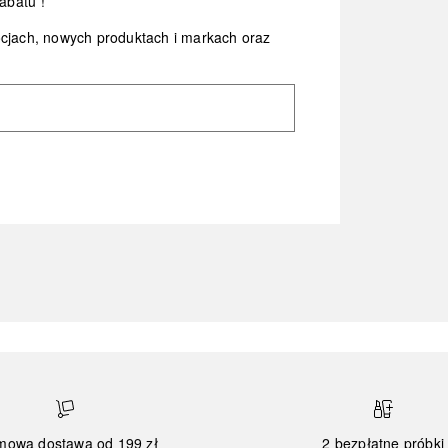
abatu*!
ocjach, nowych produktach i markach oraz
mowa dostawa od 199 zł
2 bezpłatne próbki