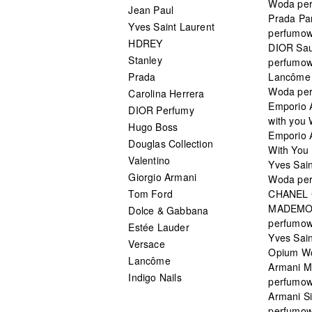
Woda pe
Jean Paul
Prada Pa
Yves Saint Laurent
perfumo
HDREY
DIOR Sa
Stanley
perfumo
Prada
Lancôme L
Woda pe
Carolina Herrera
Emporio 
DIOR Perfumy
with you
Hugo Boss
Emporio 
Douglas Collection
With You 
Valentino
Yves Sai
Giorgio Armani
Woda pe
Tom Ford
CHANEL
MADEMO
Dolce & Gabbana
perfumo
Estée Lauder
Yves Sain
Versace
Opium W
Lancôme
Armani 
Indigo Nails
perfumo
Armani S
perfumo