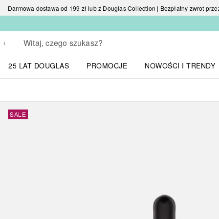
Darmowa dostawa od 199 zł lub z Douglas Collection | Bezpłatny zwrot przez 
Wracać
Wykonaj wyszukiwanie
25 LAT DOUGLAS
PROMOCJE
NOWOŚCI I TRENDY
Otwórz menu NOWOŚC
SALE