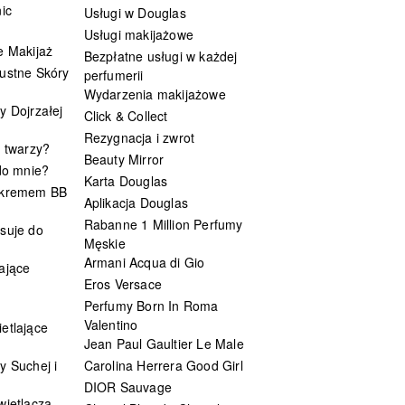
ic
Usługi w Douglas
Usługi makijażowe
e Makijaż
Bezpłatne usługi w każdej
ustne Skóry
perfumerii
Wydarzenia makijażowe
y Dojrzałej
Click & Collect
Rezygnacja i zwrot
t twarzy?
Beauty Mirror
 do mnie?
Karta Douglas
 kremem BB
Aplikacja Douglas
Rabanne 1 Million Perfumy
suje do
Męskie
Armani Acqua di Gio
ające
Eros Versace
Perfumy Born In Roma
Valentino
etlające
Jean Paul Gaultier Le Male
y Suchej i
Carolina Herrera Good Girl
DIOR Sauvage
wietlacza