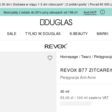
30 dni | Dostawa w ciągu 1-3 dni roboczych¹ | 2 próbki gratis¹ | Ponad 60 000
Skorzystaj z rabatu do 20% przy zakupach od 199 zł!
Kod:
HOT
Strona główna Douglas
SALE
TYLKO W DOUGLAS
K-BEAUTY
MARKI
I I TRENDY
Otwórz menu TYLKO W DOUGLAS
Otwórz menu K-BEAUTY
Otwórz 
Homepage
Twarz
Pielęgnacj
REVOX B77 ZITCARE
Pielęgnacja Anti-Acne
30 ml
53,00 zł
 / 
100
ml
zawiera VAT