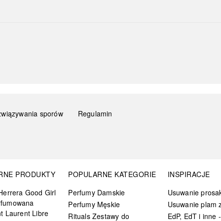
związywania sporów
Regulamin
RNE PRODUKTY
POPULARNE KATEGORIE
INSPIRACJE
Herrera Good Girl
Perfumy Damskie
Usuwanie prosa
rfumowana
Perfumy Męskie
Usuwanie plam z
t Laurent Libre
Rituals Zestawy do
EdP, EdT i inne -