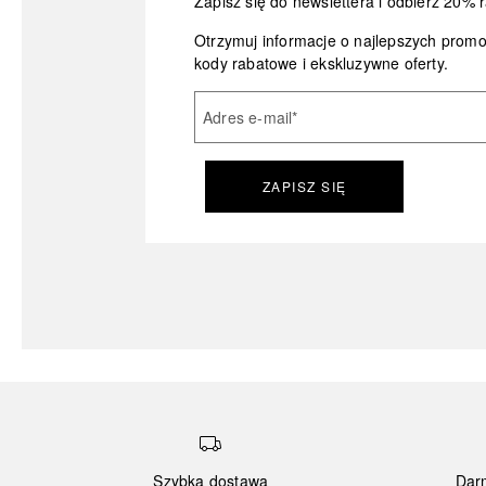
Zapisz się do newslettera i odbierz 20% r
Otrzymuj informacje o najlepszych prom
kody rabatowe i ekskluzywne oferty.
Adres e-mail
*
ZAPISZ SIĘ
Szybka dostawa
Dar