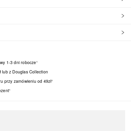
wy 1-3 dni robocze¹
lub z Douglas Collection
ru przy zamówieniu od 49zł¹
ezent¹