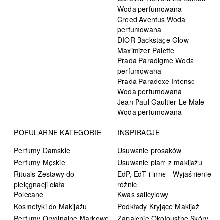
Woda perfumowana
Creed Aventus Woda
perfumowana
DIOR Backstage Glow
Maximizer Palette
Prada Paradigme Woda
perfumowana
Prada Paradoxe Intense
Woda perfumowana
Jean Paul Gaultier Le Male
Woda perfumowana
POPULARNE KATEGORIE
INSPIRACJE
Perfumy Damskie
Usuwanie prosaków
Perfumy Męskie
Usuwanie plam z makijażu
Rituals Zestawy do
EdP, EdT i inne - Wyjaśnienie
pielęgnacji ciała
różnic
Polecane
Kwas salicylowy
Kosmetyki do Makijażu
Podkłady Kryjące Makijaż
Perfumy Oryginalne Markowe
Zapalenie Okołoustne Skóry