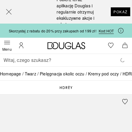
[navigation.slideout.screenreader]
aplikację Douglas i
regularnie otrzymuj
POKAŻ
ekskluzywne akcje i
rabaty
Skorzystaj z rabatu do 20% przy zakupach od 199 zł!
Kod:
HOT
Strona główna Douglas
Do listy ży
Otwórz menu
Moje konto
Do 
Menu
Wracać
Wykonaj wyszukiwanie
Homepage
Twarz
Pielęgnacja okolic oczu
Kremy pod oczy
HDR