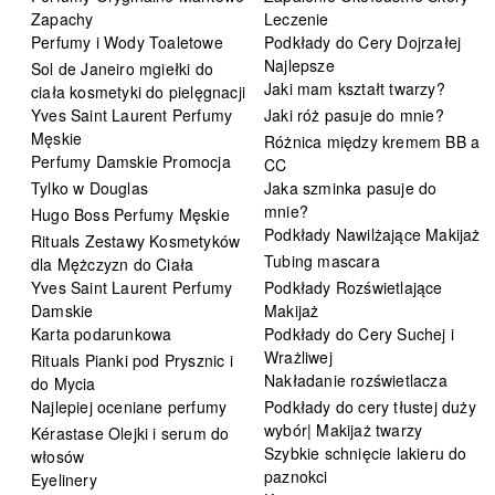
Zapachy
Leczenie
Perfumy i Wody Toaletowe
Podkłady do Cery Dojrzałej
Najlepsze
Sol de Janeiro mgiełki do
Jaki mam kształt twarzy?
ciała kosmetyki do pielęgnacji
Yves Saint Laurent Perfumy
Jaki róż pasuje do mnie?
Męskie
Różnica między kremem BB a
Perfumy Damskie Promocja
CC
Tylko w Douglas
Jaka szminka pasuje do
mnie?
Hugo Boss Perfumy Męskie
Podkłady Nawilżające Makijaż
Rituals Zestawy Kosmetyków
Tubing mascara
dla Mężczyzn do Ciała
Yves Saint Laurent Perfumy
Podkłady Rozświetlające
Damskie
Makijaż
Karta podarunkowa
Podkłady do Cery Suchej i
Wrażliwej
Rituals Pianki pod Prysznic i
Nakładanie rozświetlacza
do Mycia
Najlepiej oceniane perfumy
Podkłady do cery tłustej duży
wybór| Makijaż twarzy
Kérastase Olejki i serum do
Szybkie schnięcie lakieru do
włosów
paznokci
Eyelinery