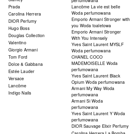
perfumowana
Prada
Lancôme La vie est belle
Woda perfumowana
Carolina Herrera
Emporio Armani Stronger with
DIOR Perfumy
you Woda toaletowa
Hugo Boss
Emporio Armani Stronger
Douglas Collection
With You Intensely
Valentino
Yves Saint Laurent MYSLF
Giorgio Armani
Woda perfumowana
Tom Ford
CHANEL COCO
MADEMOISELLE Woda
Dolce & Gabbana
perfumowana
Estée Lauder
Yves Saint Laurent Black
Versace
Opium Woda perfumowana
Lancôme
Armani My Way Woda
Indigo Nails
perfumowana
Armani Si Woda
perfumowana
Yves Saint Laurent Y Woda
perfumowana
DIOR Sauvage Elixir Perfumy
Carolina Herrera La Bomba