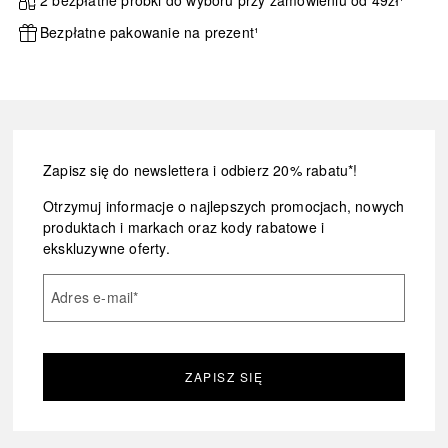
2 bezpłatne próbki do wyboru przy zamówieniu od 49zł¹
Bezpłatne pakowanie na prezent¹
Zapisz się do newslettera i odbierz 20% rabatu*!
Otrzymuj informacje o najlepszych promocjach, nowych
produktach i markach oraz kody rabatowe i
ekskluzywne oferty.
Adres e-mail
*
ZAPISZ SIĘ