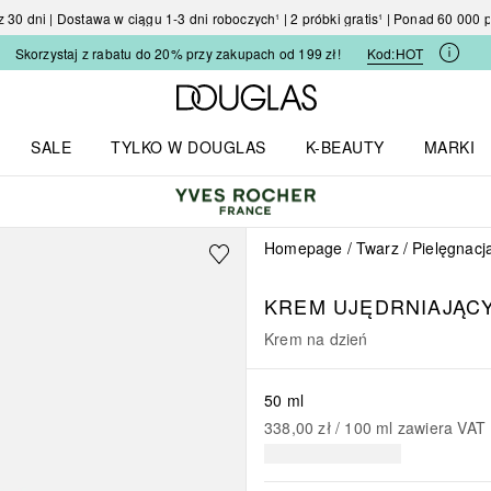
30 dni | Dostawa w ciągu 1-3 dni roboczych¹ | 2 próbki gratis¹ | Ponad 60 000
Skorzystaj z rabatu do 20% przy zakupach od 199 zł!
Kod:
HOT
Strona główna Douglas
SALE
TYLKO W DOUGLAS
K-BEAUTY
MARKI
I I TRENDY
Otwórz menu TYLKO W DOUGLAS
Otwórz menu K-BEAUTY
Otwórz 
Homepage
Twarz
Pielęgnacj
KREM UJĘDRNIAJĄCY
Krem na dzień
50 ml
338,00 zł
 / 
100
ml
zawiera VAT