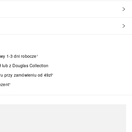
wy 1-3 dni robocze¹
lub z Douglas Collection
ru przy zamówieniu od 49zł¹
ezent¹