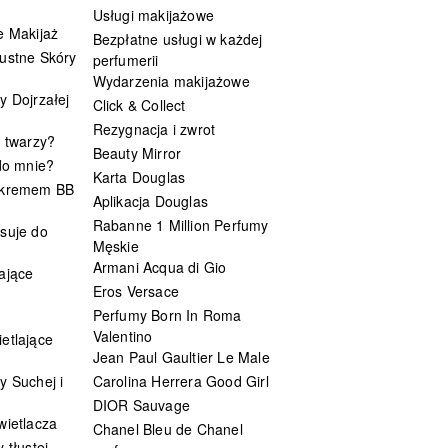
Usługi makijażowe
e Makijaż
Bezpłatne usługi w każdej
ustne Skóry
perfumerii
Wydarzenia makijażowe
y Dojrzałej
Click & Collect
Rezygnacja i zwrot
t twarzy?
Beauty Mirror
 do mnie?
Karta Douglas
 kremem BB
Aplikacja Douglas
Rabanne 1 Million Perfumy
suje do
Męskie
Armani Acqua di Gio
ające
Eros Versace
Perfumy Born In Roma
Valentino
etlające
Jean Paul Gaultier Le Male
y Suchej i
Carolina Herrera Good Girl
DIOR Sauvage
wietlacza
Chanel Bleu de Chanel
 tłustej