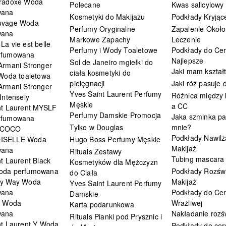
radoxe Woda
Polecane
Kwas salicylowy
wana
Kosmetyki do Makijażu
Podkłady Kryjąc
uvage Woda
Perfumy Oryginalne
Zapalenie Około
wana
Markowe Zapachy
Leczenie
a vie est belle
Perfumy i Wody Toaletowe
Podkłady do Cer
rfumowana
Najlepsze
Sol de Janeiro mgiełki do
Armani Stronger
Jaki mam kształ
ciała kosmetyki do
 Woda toaletowa
pielęgnacji
Jaki róż pasuje
Armani Stronger
Yves Saint Laurent Perfumy
Różnica między
Intensely
Męskie
a CC
nt Laurent MYSLF
Perfumy Damskie Promocja
Jaka szminka pa
rfumowana
Tylko w Douglas
mnie?
 COCO
Podkłady Nawilż
ISELLE Woda
Hugo Boss Perfumy Męskie
Makijaż
wana
Rituals Zestawy
Tubing mascara
t Laurent Black
Kosmetyków dla Mężczyzn
oda perfumowana
Podkłady Rozświ
do Ciała
My Way Woda
Makijaż
Yves Saint Laurent Perfumy
wana
Podkłady do Cer
Damskie
i Woda
Wrażliwej
Karta podarunkowa
wana
Nakładanie rozś
Rituals Pianki pod Prysznic i
nt Laurent Y Woda
Podkłady do cery