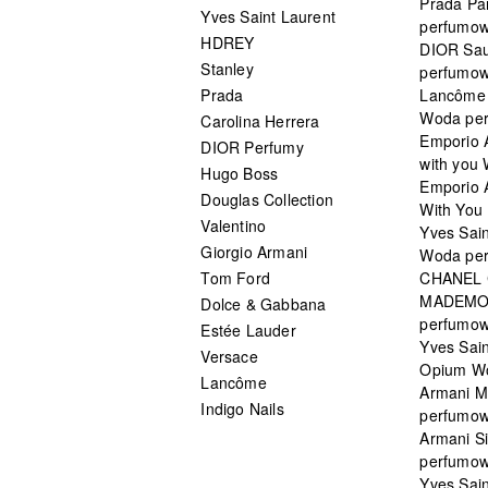
Prada Pa
Yves Saint Laurent
perfumo
HDREY
DIOR Sa
Stanley
perfumo
Prada
Lancôme L
Woda pe
Carolina Herrera
Emporio 
DIOR Perfumy
with you
Hugo Boss
Emporio 
Douglas Collection
With You 
Valentino
Yves Sai
Giorgio Armani
Woda pe
Tom Ford
CHANEL
MADEMO
Dolce & Gabbana
perfumo
Estée Lauder
Yves Sain
Versace
Opium W
Lancôme
Armani 
Indigo Nails
perfumo
Armani S
perfumo
Yves Sai