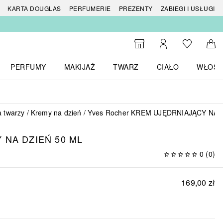
 produktów
KARTA DOUGLAS
PERFUMERIE
PREZENTY
ZABIEGI I USŁUGI
Do listy ży
Do wyszukiwarki
Moje konto
Do 
PERFUMY
MAKIJAŻ
TWARZ
CIAŁO
WŁOSY
menu MARKI
Otwórz menu Perfumy
Otwórz menu Makijaż
Otwórz menu Twarz
Otwórz menu Ciało
Otwórz
a twarzy
Kremy na dzień
Yves Rocher KREM UJĘDRNIAJĄCY NA 
 NA DZIEŃ 50 ML
0
(
0
)
169,00 zł