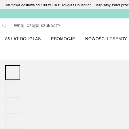
Darmowa dostawa od 199 zł lub z Douglas Collection | Bezpłatny zwrot przez 
Wracać
Wykonaj wyszukiwanie
25 LAT DOUGLAS
PROMOCJE
NOWOŚCI I TRENDY
Otwórz menu NOWOŚC