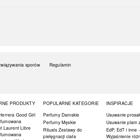
związywania sporów
Regulamin
RNE PRODUKTY
POPULARNE KATEGORIE
INSPIRACJE
Herrera Good Girl
Perfumy Damskie
Usuwanie prosa
rfumowana
Perfumy Męskie
Usuwanie plam z
t Laurent Libre
Rituals Zestawy do
EdP, EdT i inne -
rfumowana
pielęgnacji ciała
Wyjaśnienie różn