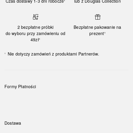
Czas dostawy 1-3 dni robocze¹
lub z Douglas Collection
2 bezpłatne próbki
Bezpłatne pakowanie na
do wyboru przy zamówieniu od
prezent¹
49zł¹
Nie dotyczy zamówień z produktami Partnerów.
¹
Formy Płatności
Dostawa