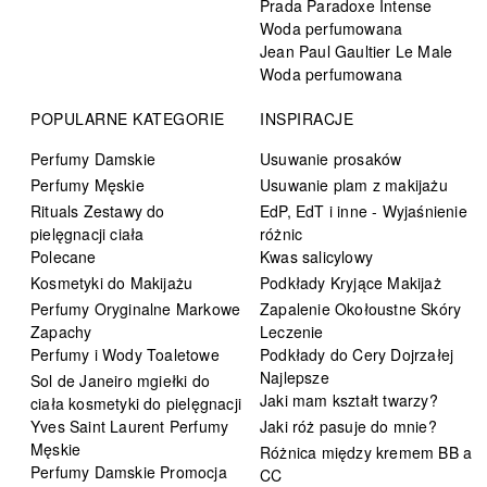
Prada Paradoxe Intense
Woda perfumowana
Jean Paul Gaultier Le Male
Woda perfumowana
POPULARNE KATEGORIE
INSPIRACJE
Perfumy Damskie
Usuwanie prosaków
Perfumy Męskie
Usuwanie plam z makijażu
Rituals Zestawy do
EdP, EdT i inne - Wyjaśnienie
pielęgnacji ciała
różnic
Polecane
Kwas salicylowy
Kosmetyki do Makijażu
Podkłady Kryjące Makijaż
Perfumy Oryginalne Markowe
Zapalenie Okołoustne Skóry
Zapachy
Leczenie
Perfumy i Wody Toaletowe
Podkłady do Cery Dojrzałej
Najlepsze
Sol de Janeiro mgiełki do
Jaki mam kształt twarzy?
ciała kosmetyki do pielęgnacji
Yves Saint Laurent Perfumy
Jaki róż pasuje do mnie?
Męskie
Różnica między kremem BB a
Perfumy Damskie Promocja
CC