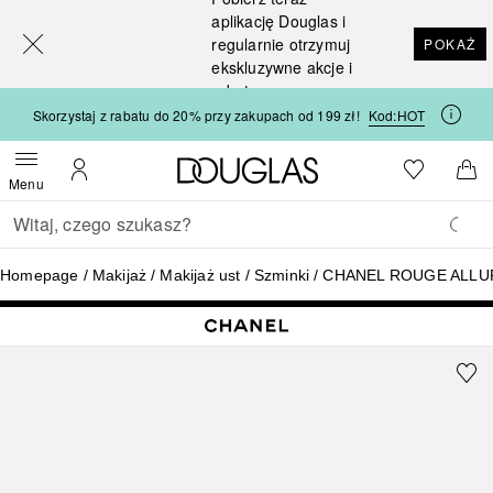
[navigation.slideout.screenreader]
aplikację Douglas i
regularnie otrzymuj
POKAŻ
ekskluzywne akcje i
rabaty
Skorzystaj z rabatu do 20% przy zakupach od 199 zł!
Kod:
HOT
Strona główna Douglas
Do listy ży
Otwórz menu
Moje konto
Do 
Menu
Wracać
Wykonaj wyszukiwanie
Homepage
Makijaż
Makijaż ust
Szminki
CHANEL ROUGE ALLUR