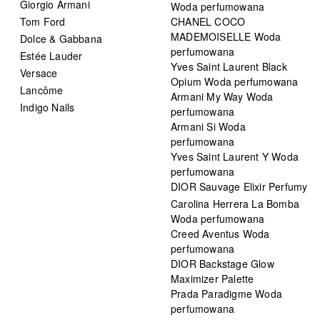
Giorgio Armani
Woda perfumowana
Tom Ford
CHANEL COCO
MADEMOISELLE Woda
Dolce & Gabbana
perfumowana
Estée Lauder
Yves Saint Laurent Black
Versace
Opium Woda perfumowana
Lancôme
Armani My Way Woda
Indigo Nails
perfumowana
Armani Si Woda
perfumowana
Yves Saint Laurent Y Woda
perfumowana
DIOR Sauvage Elixir Perfumy
Carolina Herrera La Bomba
Woda perfumowana
Creed Aventus Woda
perfumowana
DIOR Backstage Glow
Maximizer Palette
Prada Paradigme Woda
perfumowana