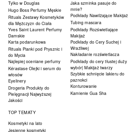
Tylko w Douglas
Jaka szminka pasuje do
mnie?
Hugo Boss Perfumy Męskie
Podkłady Nawilżające Makijaż
Rituals Zestawy Kosmetyków
Tubing mascara
dla Mężczyzn do Ciała
Yves Saint Laurent Perfumy
Podkłady Rozświetlające
Damskie
Makijaż
Karta podarunkowa
Podkłady do Cery Suchej i
Wrażliwej
Rituals Pianki pod Prysznic i
Nakładanie rozświetlacza
do Mycia
Najlepiej oceniane perfumy
Podkłady do cery tłustej duży
wybór| Makijaż twarzy
Kérastase Olejki i serum do
Szybkie schnięcie lakieru do
włosów
paznokci
Eyelinery
Konturowanie
Drogeria Produkty do
Kamienie Gua Sha
Pielęgnacji Najwyższej
Jakości
TOP TEMATY
Kosmetyki na lato
Jesienne kosmetyki