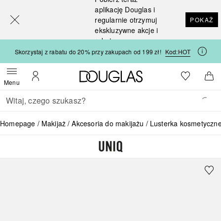
[navigation.slideout.screenreader]
aplikację Douglas i
regularnie otrzymuj
POKAŻ
ekskluzywne akcje i
rabaty
Skorzystaj z rabatu do 20% przy zakupach od 199 zł!
Kod:
HOT
Strona główna Douglas
Do listy ży
Otwórz menu
Moje konto
Do 
Menu
Wracać
Wykonaj wyszukiwanie
Homepage
Makijaż
Akcesoria do makijażu
Lusterka kosmetyczn