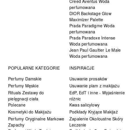
Creed Aventus Woda
perfumowana
DIOR Backstage Glow
Maximizer Palette
Prada Paradigme Woda
perfumowana
Prada Paradoxe Intense
Woda perfumowana
Jean Paul Gaultier Le Male
Woda perfumowana
POPULARNE KATEGORIE
INSPIRACJE
Perfumy Damskie
Usuwanie prosaków
Perfumy Męskie
Usuwanie plam z makijażu
Rituals Zestawy do
EdP, EdT i inne - Wyjaśnienie
pielęgnacji ciała
różnic
Polecane
Kwas salicylowy
Kosmetyki do Makijażu
Podkłady Kryjące Makijaż
Perfumy Oryginalne Markowe
Zapalenie Okołoustne Skóry
Zapachy
Leczenie