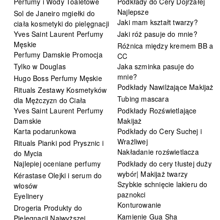
Perfumy i Wody Toaletowe
Podkłady do Cery Dojrzałej
Najlepsze
Sol de Janeiro mgiełki do
Jaki mam kształt twarzy?
ciała kosmetyki do pielęgnacji
Yves Saint Laurent Perfumy
Jaki róż pasuje do mnie?
Męskie
Różnica między kremem BB a
Perfumy Damskie Promocja
CC
Tylko w Douglas
Jaka szminka pasuje do
mnie?
Hugo Boss Perfumy Męskie
Podkłady Nawilżające Makijaż
Rituals Zestawy Kosmetyków
Tubing mascara
dla Mężczyzn do Ciała
Yves Saint Laurent Perfumy
Podkłady Rozświetlające
Damskie
Makijaż
Karta podarunkowa
Podkłady do Cery Suchej i
Wrażliwej
Rituals Pianki pod Prysznic i
Nakładanie rozświetlacza
do Mycia
Najlepiej oceniane perfumy
Podkłady do cery tłustej duży
wybór| Makijaż twarzy
Kérastase Olejki i serum do
Szybkie schnięcie lakieru do
włosów
paznokci
Eyelinery
Konturowanie
Drogeria Produkty do
Kamienie Gua Sha
Pielęgnacji Najwyższej