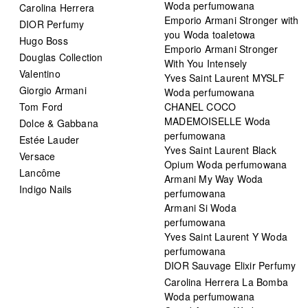
Woda perfumowana
Carolina Herrera
Emporio Armani Stronger with
DIOR Perfumy
you Woda toaletowa
Hugo Boss
Emporio Armani Stronger
Douglas Collection
With You Intensely
Valentino
Yves Saint Laurent MYSLF
Giorgio Armani
Woda perfumowana
Tom Ford
CHANEL COCO
MADEMOISELLE Woda
Dolce & Gabbana
perfumowana
Estée Lauder
Yves Saint Laurent Black
Versace
Opium Woda perfumowana
Lancôme
Armani My Way Woda
Indigo Nails
perfumowana
Armani Si Woda
perfumowana
Yves Saint Laurent Y Woda
perfumowana
DIOR Sauvage Elixir Perfumy
Carolina Herrera La Bomba
Woda perfumowana