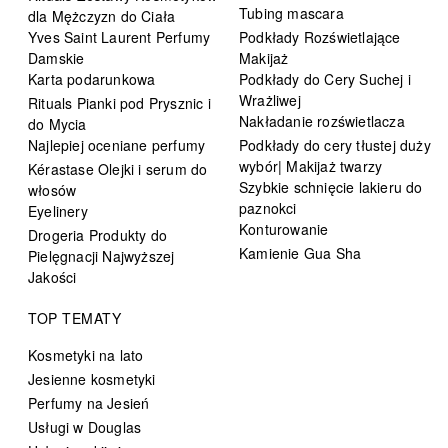
Tubing mascara
dla Mężczyzn do Ciała
Yves Saint Laurent Perfumy
Podkłady Rozświetlające
Damskie
Makijaż
Karta podarunkowa
Podkłady do Cery Suchej i
Wrażliwej
Rituals Pianki pod Prysznic i
Nakładanie rozświetlacza
do Mycia
Najlepiej oceniane perfumy
Podkłady do cery tłustej duży
wybór| Makijaż twarzy
Kérastase Olejki i serum do
Szybkie schnięcie lakieru do
włosów
paznokci
Eyelinery
Konturowanie
Drogeria Produkty do
Kamienie Gua Sha
Pielęgnacji Najwyższej
Jakości
TOP TEMATY
Kosmetyki na lato
Jesienne kosmetyki
Perfumy na Jesień
Usługi w Douglas