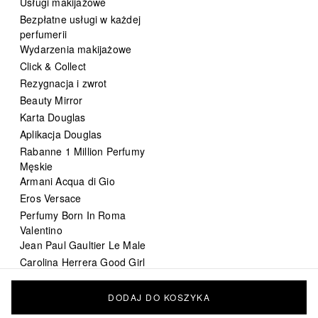
Usługi makijażowe
Bezpłatne usługi w każdej
perfumerii
Wydarzenia makijażowe
Click & Collect
Rezygnacja i zwrot
Beauty Mirror
Karta Douglas
Aplikacja Douglas
Rabanne 1 Million Perfumy
Męskie
Armani Acqua di Gio
Eros Versace
Perfumy Born In Roma
Valentino
Jean Paul Gaultier Le Male
Carolina Herrera Good Girl
DIOR Sauvage
Chanel Bleu de Chanel
DODAJ DO KOSZYKA
perfumy