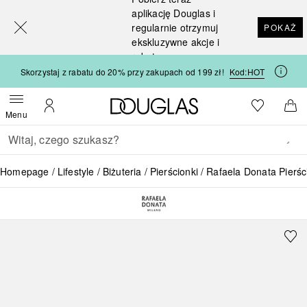
[navigation.slideout.screenreader]
aplikację Douglas i
regularnie otrzymuj
POKAŻ
ekskluzywne akcje i
rabaty
Skorzystaj z rabatu do 20% przy zakupach od 199 zł!
Kod:
HOT
Strona główna Douglas
Do listy ży
Otwórz menu
Moje konto
Do 
Menu
Wracać
Wykonaj wyszukiwanie
Homepage
Lifestyle
Biżuteria
Pierścionki
Rafaela Donata Pierśc