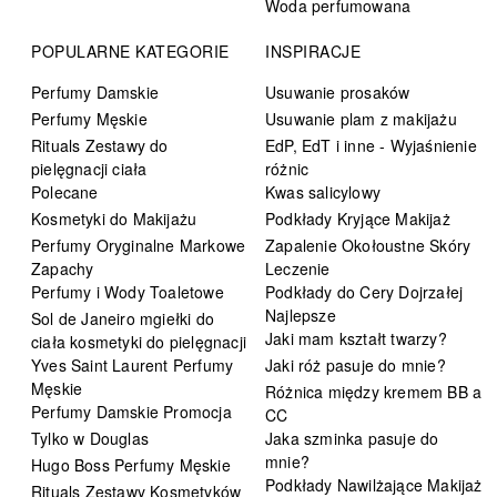
Woda perfumowana
POPULARNE KATEGORIE
INSPIRACJE
Perfumy Damskie
Usuwanie prosaków
Perfumy Męskie
Usuwanie plam z makijażu
Rituals Zestawy do
EdP, EdT i inne - Wyjaśnienie
pielęgnacji ciała
różnic
Polecane
Kwas salicylowy
Kosmetyki do Makijażu
Podkłady Kryjące Makijaż
Perfumy Oryginalne Markowe
Zapalenie Okołoustne Skóry
Zapachy
Leczenie
Perfumy i Wody Toaletowe
Podkłady do Cery Dojrzałej
Najlepsze
Sol de Janeiro mgiełki do
Jaki mam kształt twarzy?
ciała kosmetyki do pielęgnacji
Yves Saint Laurent Perfumy
Jaki róż pasuje do mnie?
Męskie
Różnica między kremem BB a
Perfumy Damskie Promocja
CC
Tylko w Douglas
Jaka szminka pasuje do
mnie?
Hugo Boss Perfumy Męskie
Podkłady Nawilżające Makijaż
Rituals Zestawy Kosmetyków