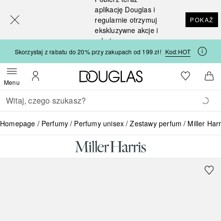
[navigation.slideout.screenreader]
aplikację Douglas i
regularnie otrzymuj
POKAŻ
ekskluzywne akcje i
rabaty
Skorzystaj z rabatu do 20% przy zakupach od 199 zł!
Kod:
HOT
Strona główna Douglas
Do listy ży
Otwórz menu
Moje konto
Do 
Menu
Wracać
Wykonaj wyszukiwanie
Homepage
Perfumy
Perfumy unisex
Zestawy perfum
Miller Harr