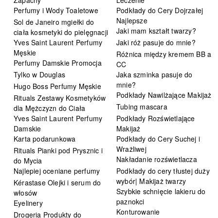
Perfumy i Wody Toaletowe
Podkłady do Cery Dojrzałej
Najlepsze
Sol de Janeiro mgiełki do
Jaki mam kształt twarzy?
ciała kosmetyki do pielęgnacji
Yves Saint Laurent Perfumy
Jaki róż pasuje do mnie?
Męskie
Różnica między kremem BB a
Perfumy Damskie Promocja
CC
Tylko w Douglas
Jaka szminka pasuje do
mnie?
Hugo Boss Perfumy Męskie
Podkłady Nawilżające Makijaż
Rituals Zestawy Kosmetyków
Tubing mascara
dla Mężczyzn do Ciała
Yves Saint Laurent Perfumy
Podkłady Rozświetlające
Damskie
Makijaż
Karta podarunkowa
Podkłady do Cery Suchej i
Wrażliwej
Rituals Pianki pod Prysznic i
Nakładanie rozświetlacza
do Mycia
Najlepiej oceniane perfumy
Podkłady do cery tłustej duży
wybór| Makijaż twarzy
Kérastase Olejki i serum do
Szybkie schnięcie lakieru do
włosów
paznokci
Eyelinery
Konturowanie
Drogeria Produkty do