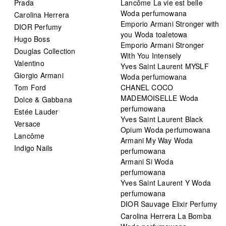
Prada
Lancôme La vie est belle
Woda perfumowana
Carolina Herrera
Emporio Armani Stronger with
DIOR Perfumy
you Woda toaletowa
Hugo Boss
Emporio Armani Stronger
Douglas Collection
With You Intensely
Valentino
Yves Saint Laurent MYSLF
Giorgio Armani
Woda perfumowana
Tom Ford
CHANEL COCO
MADEMOISELLE Woda
Dolce & Gabbana
perfumowana
Estée Lauder
Yves Saint Laurent Black
Versace
Opium Woda perfumowana
Lancôme
Armani My Way Woda
Indigo Nails
perfumowana
Armani Si Woda
perfumowana
Yves Saint Laurent Y Woda
perfumowana
DIOR Sauvage Elixir Perfumy
Carolina Herrera La Bomba