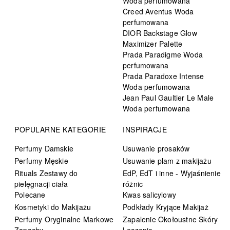
Woda perfumowana
Creed Aventus Woda
perfumowana
DIOR Backstage Glow
Maximizer Palette
Prada Paradigme Woda
perfumowana
Prada Paradoxe Intense
Woda perfumowana
Jean Paul Gaultier Le Male
Woda perfumowana
POPULARNE KATEGORIE
INSPIRACJE
Perfumy Damskie
Usuwanie prosaków
Perfumy Męskie
Usuwanie plam z makijażu
Rituals Zestawy do
EdP, EdT i inne - Wyjaśnienie
pielęgnacji ciała
różnic
Polecane
Kwas salicylowy
Kosmetyki do Makijażu
Podkłady Kryjące Makijaż
Perfumy Oryginalne Markowe
Zapalenie Okołoustne Skóry
Zapachy
Leczenie