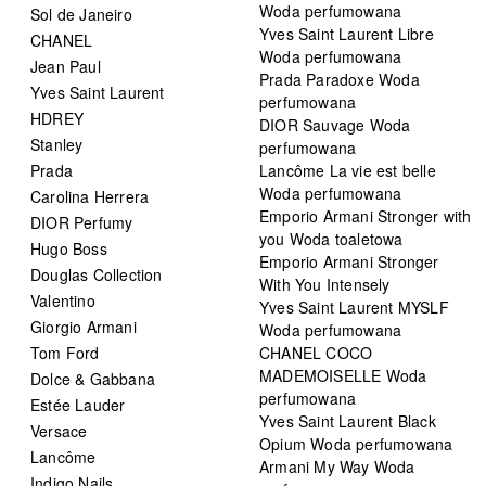
Woda perfumowana
Sol de Janeiro
Yves Saint Laurent Libre
CHANEL
Woda perfumowana
Jean Paul
Prada Paradoxe Woda
Yves Saint Laurent
perfumowana
HDREY
DIOR Sauvage Woda
Stanley
perfumowana
Prada
Lancôme La vie est belle
Woda perfumowana
Carolina Herrera
Emporio Armani Stronger with
DIOR Perfumy
you Woda toaletowa
Hugo Boss
Emporio Armani Stronger
Douglas Collection
With You Intensely
Valentino
Yves Saint Laurent MYSLF
Giorgio Armani
Woda perfumowana
Tom Ford
CHANEL COCO
MADEMOISELLE Woda
Dolce & Gabbana
perfumowana
Estée Lauder
Yves Saint Laurent Black
Versace
Opium Woda perfumowana
Lancôme
Armani My Way Woda
Indigo Nails