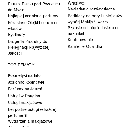
Wrażliwej
Rituals Pianki pod Prysznic i
Nakładanie rozświetlacza
do Mycia
Najlepiej oceniane perfumy
Podkłady do cery tłustej duży
wybór| Makijaż twarzy
Kérastase Olejki i serum do
Szybkie schnięcie lakieru do
włosów
paznokci
Eyelinery
Konturowanie
Drogeria Produkty do
Kamienie Gua Sha
Pielęgnacji Najwyższej
Jakości
TOP TEMATY
Kosmetyki na lato
Jesienne kosmetyki
Perfumy na Jesień
Usługi w Douglas
Usługi makijażowe
Bezpłatne usługi w każdej
perfumerii
Wydarzenia makijażowe