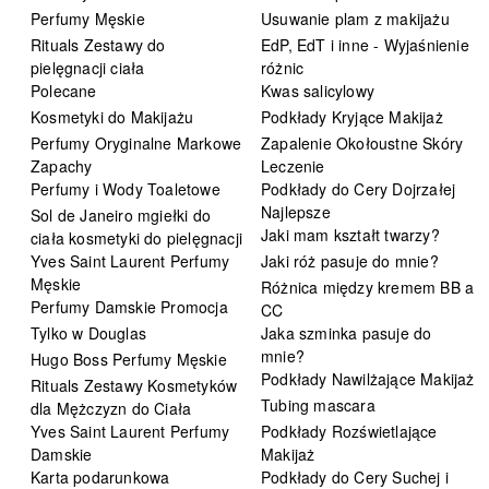
Perfumy Męskie
Usuwanie plam z makijażu
Rituals Zestawy do
EdP, EdT i inne - Wyjaśnienie
pielęgnacji ciała
różnic
Polecane
Kwas salicylowy
Kosmetyki do Makijażu
Podkłady Kryjące Makijaż
Perfumy Oryginalne Markowe
Zapalenie Okołoustne Skóry
Zapachy
Leczenie
Perfumy i Wody Toaletowe
Podkłady do Cery Dojrzałej
Najlepsze
Sol de Janeiro mgiełki do
Jaki mam kształt twarzy?
ciała kosmetyki do pielęgnacji
Yves Saint Laurent Perfumy
Jaki róż pasuje do mnie?
Męskie
Różnica między kremem BB a
Perfumy Damskie Promocja
CC
Tylko w Douglas
Jaka szminka pasuje do
mnie?
Hugo Boss Perfumy Męskie
Podkłady Nawilżające Makijaż
Rituals Zestawy Kosmetyków
Tubing mascara
dla Mężczyzn do Ciała
Yves Saint Laurent Perfumy
Podkłady Rozświetlające
Damskie
Makijaż
Karta podarunkowa
Podkłady do Cery Suchej i