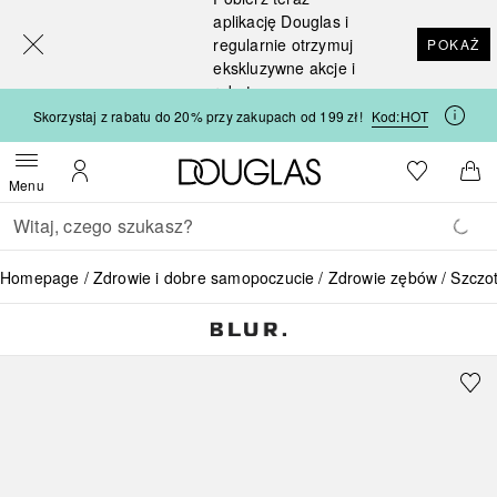
[navigation.slideout.screenreader]
aplikację Douglas i
regularnie otrzymuj
POKAŻ
ekskluzywne akcje i
rabaty
Skorzystaj z rabatu do 20% przy zakupach od 199 zł!
Kod:
HOT
Strona główna Douglas
Do listy ży
Otwórz menu
Moje konto
Do 
Menu
Wracać
Wykonaj wyszukiwanie
Homepage
Zdrowie i dobre samopoczucie
Zdrowie zębów
Szczot