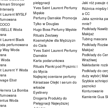
pielęgnacji
Jaki róż pasuje
Armani Stronger
Yves Saint Laurent Perfumy
Różnica między
Intensely
Męskie
a CC
nt Laurent MYSLF
Perfumy Damskie Promocja
Jaka szminka pa
rfumowana
Tylko w Douglas
mnie?
 COCO
Podkłady Nawilż
ISELLE Woda
Hugo Boss Perfumy Męskie
Makijaż
wana
Rituals Zestawy
Tubing mascara
t Laurent Black
Kosmetyków dla Mężczyzn
oda perfumowana
Podkłady Rozświ
do Ciała
My Way Woda
Makijaż
Yves Saint Laurent Perfumy
wana
Podkłady do Cer
Damskie
i Woda
Wrażliwej
Karta podarunkowa
wana
Nakładanie rozś
Rituals Pianki pod Prysznic i
nt Laurent Y Woda
Podkłady do cery
do Mycia
wana
duży wybór| Mak
Najlepiej oceniane perfumy
vage Elixir
Szybkie schnięci
Kérastase Olejki i serum do
paznokci
włosów
 Herrera La Bomba
Konturowanie
Eyelinery
rfumowana
Kamienie Gua S
Drogeria Produkty do
entus Woda
Pielęgnacji Najwyższej
wana