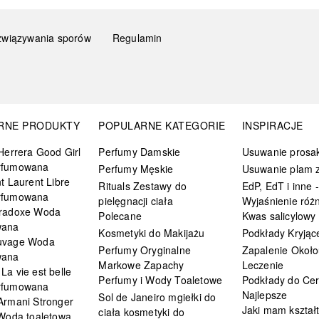
związywania sporów
Regulamin
RNE PRODUKTY
POPULARNE KATEGORIE
INSPIRACJE
Herrera Good Girl
Perfumy Damskie
Usuwanie prosa
rfumowana
Perfumy Męskie
Usuwanie plam z
t Laurent Libre
Rituals Zestawy do
EdP, EdT i inne -
rfumowana
pielęgnacji ciała
Wyjaśnienie różn
radoxe Woda
Polecane
Kwas salicylowy
wana
Kosmetyki do Makijażu
Podkłady Kryjąc
uvage Woda
Perfumy Oryginalne
Zapalenie Około
wana
Markowe Zapachy
Leczenie
a vie est belle
Perfumy i Wody Toaletowe
Podkłady do Cer
rfumowana
Najlepsze
Sol de Janeiro mgiełki do
Armani Stronger
Jaki mam kształ
ciała kosmetyki do
 Woda toaletowa