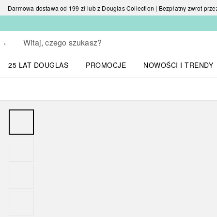
Darmowa dostawa od 199 zł lub z Douglas Collection | Bezpłatny zwrot przez 
Wracać
Wykonaj wyszukiwanie
25 LAT DOUGLAS
PROMOCJE
NOWOŚCI I TRENDY
Otwórz menu NOWOŚC