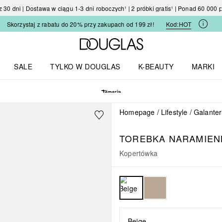
30 dni | Dostawa w ciągu 1-3 dni roboczych¹ | 2 próbki gratis¹ | Ponad 60 000
Skorzystaj z rabatu do 20% przy zakupach od 199 zł!
Kod:
HOT
Strona główna Douglas
SALE
TYLKO W DOUGLAS
K-BEAUTY
MARKI
I I TRENDY
Otwórz menu TYLKO W DOUGLAS
Otwórz menu K-BEAUTY
Otwórz 
Homepage
Lifestyle
Galanter
TOREBKA NARAMIEN
Kopertówka
Beige