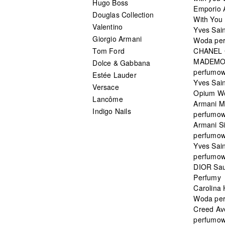
Hugo Boss
Emporio 
Douglas Collection
With You 
Valentino
Yves Sai
Giorgio Armani
Woda pe
Tom Ford
CHANEL
MADEMO
Dolce & Gabbana
perfumo
Estée Lauder
Yves Sain
Versace
Opium W
Lancôme
Armani 
Indigo Nails
perfumo
Armani S
perfumo
Yves Sai
perfumo
DIOR Sau
Perfumy
Carolina
Woda pe
Creed Av
perfumo