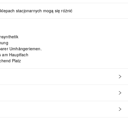
sklepach stacjonarnych mogą się różnić
nsynthetik
dnung
barer Umhängeriemen.
ss am Hauptfach
ichend Platz