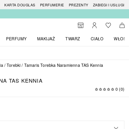
 produktów
KARTA DOUGLAS
PERFUMERIE
PREZENTY
ZABIEGI I USŁUGI
Do listy ży
Do wyszukiwarki
Moje konto
Do 
PERFUMY
MAKIJAŻ
TWARZ
CIAŁO
WŁOSY
menu MARKI
Otwórz menu Perfumy
Otwórz menu Makijaż
Otwórz menu Twarz
Otwórz menu Ciało
Otwórz
ia
Torebki
Tamaris Torebka Naramienna TAS Kennia
NA TAS KENNIA
0
(
0
)