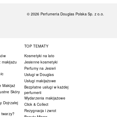
©
2026
Perfumeria Douglas Polska Sp. z o.o.
TOP TEMATY
ków
Kosmetyki na lato
 makijażu
Jesienne kosmetyki
Perfumy na Jesień
ic
Usługi w Douglas
Usługi makijażowe
e Makijaż
Bezpłatne usługi w każdej
ustne Skóry
perfumerii
Wydarzenia makijażowe
y Dojrzałej
Click & Collect
Rezygnacja i zwrot
t twarzy?
Beauty Mirror