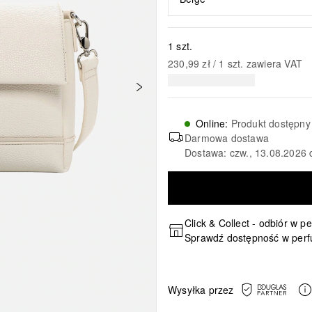
1 szt.
230,99 zł
 / 
1
szt.
zawiera VAT
Online
:
Produkt dostępny
Darmowa dostawa
Dostawa: czw., 13.08.2026 
Click & Collect - odbiór w p
Sprawdź dostępność w perf
Wysyłka przez