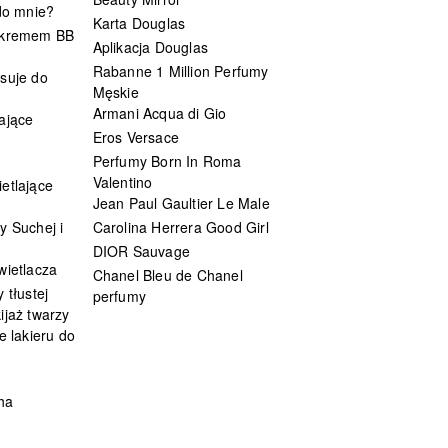
 do mnie?
Karta Douglas
 kremem BB
Aplikacja Douglas
Rabanne 1 Million Perfumy
suje do
Męskie
Armani Acqua di Gio
ające
Eros Versace
Perfumy Born In Roma
Valentino
etlające
Jean Paul Gaultier Le Male
y Suchej i
Carolina Herrera Good Girl
DIOR Sauvage
wietlacza
Chanel Bleu de Chanel
 tłustej
perfumy
ijaż twarzy
e lakieru do
ha