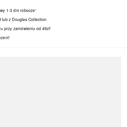
wy 1-3 dni robocze¹
lub z Douglas Collection
ru przy zamówieniu od 49zł¹
ezent¹