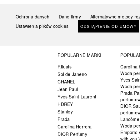
Ochrona danych
Dane firmy
Alternatywne metody ro
Ustawienia plików cookies
ODSTĄPIENIE OD UMOWY
POPULARNE MARKI
POPULA
Rituals
Carolina 
Woda pe
Sol de Janeiro
Yves Sain
CHANEL
Woda pe
Jean Paul
Prada Pa
Yves Saint Laurent
perfumo
HDREY
DIOR Sa
Stanley
perfumo
Prada
Lancôme L
Woda pe
Carolina Herrera
Emporio 
DIOR Perfumy
with you