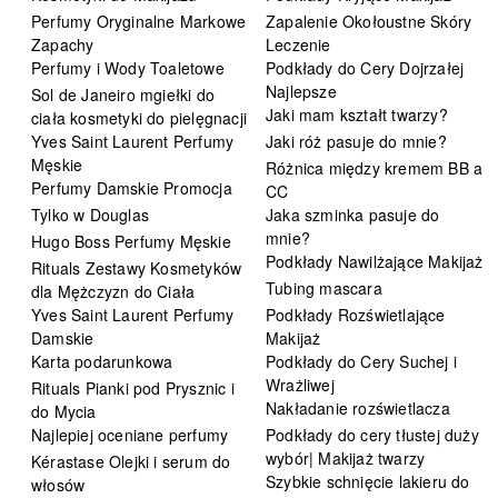
Perfumy Oryginalne Markowe
Zapalenie Okołoustne Skóry
Zapachy
Leczenie
Perfumy i Wody Toaletowe
Podkłady do Cery Dojrzałej
Najlepsze
Sol de Janeiro mgiełki do
Jaki mam kształt twarzy?
ciała kosmetyki do pielęgnacji
Yves Saint Laurent Perfumy
Jaki róż pasuje do mnie?
Męskie
Różnica między kremem BB a
Perfumy Damskie Promocja
CC
Tylko w Douglas
Jaka szminka pasuje do
mnie?
Hugo Boss Perfumy Męskie
Podkłady Nawilżające Makijaż
Rituals Zestawy Kosmetyków
Tubing mascara
dla Mężczyzn do Ciała
Yves Saint Laurent Perfumy
Podkłady Rozświetlające
Damskie
Makijaż
Karta podarunkowa
Podkłady do Cery Suchej i
Wrażliwej
Rituals Pianki pod Prysznic i
Nakładanie rozświetlacza
do Mycia
Najlepiej oceniane perfumy
Podkłady do cery tłustej duży
wybór| Makijaż twarzy
Kérastase Olejki i serum do
Szybkie schnięcie lakieru do
włosów