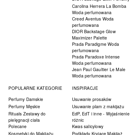
Carolina Herrera La Bomba
Woda perfumowana
Creed Aventus Woda
perfumowana
DIOR Backstage Glow
Maximizer Palette
Prada Paradigme Woda
perfumowana
Prada Paradoxe Intense
Woda perfumowana
Jean Paul Gaultier Le Male
Woda perfumowana
POPULARNE KATEGORIE
INSPIRACJE
Perfumy Damskie
Usuwanie prosaków
Perfumy Męskie
Usuwanie plam z makijażu
Rituals Zestawy do
EdP, EdT i inne - Wyjaśnienie
pielęgnacji ciała
różnic
Polecane
Kwas salicylowy
Kosmetyki do Makijażu
Podkłady Kryjące Makijaż