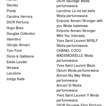
DIOR Sauvage Woda
Stanley
perfumowana
Prada
Lancôme La vie est belle
Woda perfumowana
Carolina Herrera
Emporio Armani Stronger with
DIOR Perfumy
you Woda toaletowa
Hugo Boss
Emporio Armani Stronger
Douglas Collection
With You Intensely
Valentino
Yves Saint Laurent MYSLF
Giorgio Armani
Woda perfumowana
Tom Ford
CHANEL COCO
MADEMOISELLE Woda
Dolce & Gabbana
perfumowana
Estée Lauder
Yves Saint Laurent Black
Versace
Opium Woda perfumowana
Lancôme
Armani My Way Woda
Indigo Nails
perfumowana
Armani Si Woda
perfumowana
Yves Saint Laurent Y Woda
perfumowana
DIOR Sauvage Elixir Perfumy