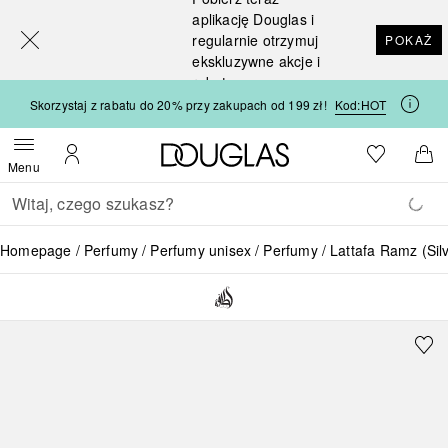
[navigation.slideout.screenreader]
aplikację Douglas i
regularnie otrzymuj
POKAŻ
ekskluzywne akcje i
rabaty
Skorzystaj z rabatu do 20% przy zakupach od 199 zł!
Kod:
HOT
Strona główna Douglas
Do listy ży
Otwórz menu
Moje konto
Do 
Menu
Wracać
Wykonaj wyszukiwanie
Homepage
Perfumy
Perfumy unisex
Perfumy
Lattafa Ramz (Sil