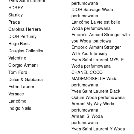
Yves Saint Laurent
perfumowana
HDREY
DIOR Sauvage Woda
Stanley
perfumowana
Prada
Lancôme La vie est belle
Woda perfumowana
Carolina Herrera
Emporio Armani Stronger with
DIOR Perfumy
you Woda toaletowa
Hugo Boss
Emporio Armani Stronger
Douglas Collection
With You Intensely
Valentino
Yves Saint Laurent MYSLF
Giorgio Armani
Woda perfumowana
Tom Ford
CHANEL COCO
MADEMOISELLE Woda
Dolce & Gabbana
perfumowana
Estée Lauder
Yves Saint Laurent Black
Versace
Opium Woda perfumowana
Lancôme
Armani My Way Woda
Indigo Nails
perfumowana
Armani Si Woda
perfumowana
Yves Saint Laurent Y Woda