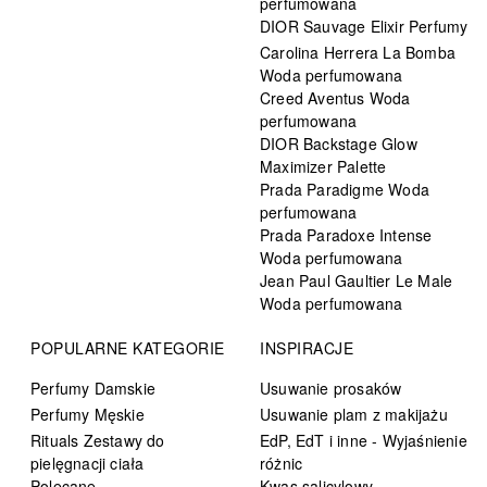
perfumowana
DIOR Sauvage Elixir Perfumy
Carolina Herrera La Bomba
Woda perfumowana
Creed Aventus Woda
perfumowana
DIOR Backstage Glow
Maximizer Palette
Prada Paradigme Woda
perfumowana
Prada Paradoxe Intense
Woda perfumowana
Jean Paul Gaultier Le Male
Woda perfumowana
POPULARNE KATEGORIE
INSPIRACJE
Perfumy Damskie
Usuwanie prosaków
Perfumy Męskie
Usuwanie plam z makijażu
Rituals Zestawy do
EdP, EdT i inne - Wyjaśnienie
pielęgnacji ciała
różnic
Polecane
Kwas salicylowy