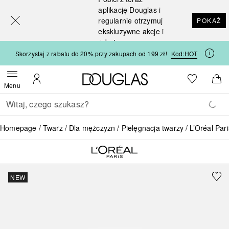
[navigation.slideout.screenreader]
aplikację Douglas i
regularnie otrzymuj
POKAŻ
ekskluzywne akcje i
rabaty
Skorzystaj z rabatu do 20% przy zakupach od 199 zł!
Kod:
HOT
Strona główna Douglas
Do listy ży
Otwórz menu
Moje konto
Do 
Menu
Wracać
Wykonaj wyszukiwanie
Homepage
Twarz
Dla mężczyzn
Pielęgnacja twarzy
L’Oréal Pa
NEW