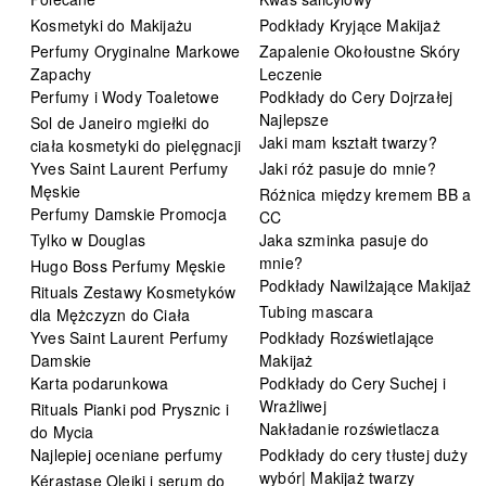
Kosmetyki do Makijażu
Podkłady Kryjące Makijaż
Perfumy Oryginalne Markowe
Zapalenie Okołoustne Skóry
Zapachy
Leczenie
Perfumy i Wody Toaletowe
Podkłady do Cery Dojrzałej
Najlepsze
Sol de Janeiro mgiełki do
Jaki mam kształt twarzy?
ciała kosmetyki do pielęgnacji
Yves Saint Laurent Perfumy
Jaki róż pasuje do mnie?
Męskie
Różnica między kremem BB a
Perfumy Damskie Promocja
CC
Tylko w Douglas
Jaka szminka pasuje do
mnie?
Hugo Boss Perfumy Męskie
Podkłady Nawilżające Makijaż
Rituals Zestawy Kosmetyków
Tubing mascara
dla Mężczyzn do Ciała
Yves Saint Laurent Perfumy
Podkłady Rozświetlające
Damskie
Makijaż
Karta podarunkowa
Podkłady do Cery Suchej i
Wrażliwej
Rituals Pianki pod Prysznic i
Nakładanie rozświetlacza
do Mycia
Najlepiej oceniane perfumy
Podkłady do cery tłustej duży
wybór| Makijaż twarzy
Kérastase Olejki i serum do