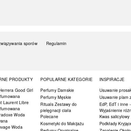
związywania sporów
Regulamin
RNE PRODUKTY
POPULARNE KATEGORIE
INSPIRACJE
Herrera Good Girl
Perfumy Damskie
Usuwanie prosa
rfumowana
Perfumy Męskie
Usuwanie plam z
t Laurent Libre
Rituals Zestawy do
EdP, EdT i inne -
rfumowana
pielęgnacji ciała
Wyjaśnienie różn
radoxe Woda
Polecane
Kwas salicylowy
wana
Kosmetyki do Makijażu
Podkłady Kryjąc
uvage Woda
Perfumy Oryginalne
Zapalenie Około