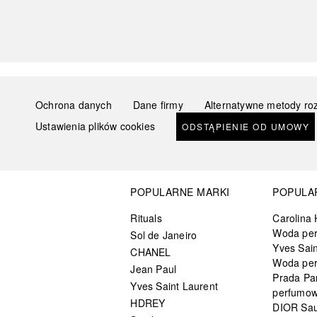
Ochrona danych
Dane firmy
Alternatywne metody ro
Ustawienia plików cookies
ODSTĄPIENIE OD UMOWY
POPULARNE MARKI
POPULA
Rituals
Carolina 
Woda pe
Sol de Janeiro
Yves Sain
CHANEL
Woda pe
Jean Paul
Prada Pa
Yves Saint Laurent
perfumo
HDREY
DIOR Sa