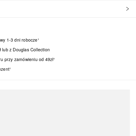
wy 1-3 dni robocze¹
lub z Douglas Collection
ru przy zamówieniu od 49zł¹
ezent¹