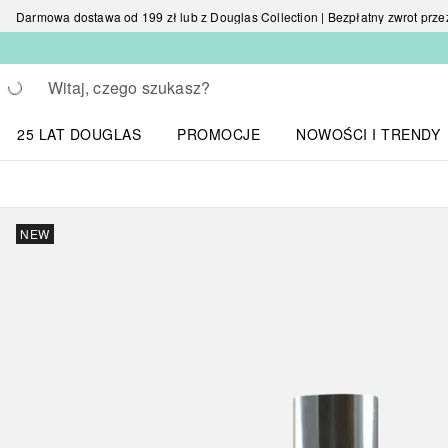
Darmowa dostawa od 199 zł lub z Douglas Collection | Bezpłatny zwrot przez 
Wracać
Wykonaj wyszukiwanie
25 LAT DOUGLAS
PROMOCJE
NOWOŚCI I TRENDY
Otwórz menu NOWOŚC
NEW