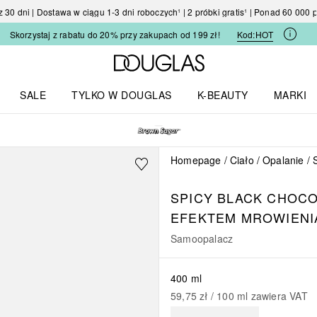
30 dni | Dostawa w ciągu 1-3 dni roboczych¹ | 2 próbki gratis¹ | Ponad 60 000
Skorzystaj z rabatu do 20% przy zakupach od 199 zł!
Kod:
HOT
Strona główna Douglas
SALE
TYLKO W DOUGLAS
K-BEAUTY
MARKI
I I TRENDY
Otwórz menu TYLKO W DOUGLAS
Otwórz menu K-BEAUTY
Otwórz 
Homepage
Ciało
Opalanie
SPICY BLACK CHOC
EFEKTEM MROWIENI
Samoopalacz
400 ml
59,75 zł
 / 
100
ml
zawiera VAT