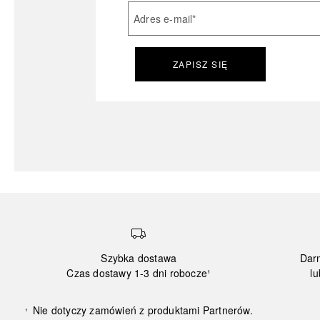
Adres e-mail
*
ZAPISZ SIĘ
Szybka dostawa
Dar
Czas dostawy 1-3 dni robocze¹
lu
Nie dotyczy zamówień z produktami Partnerów.
¹