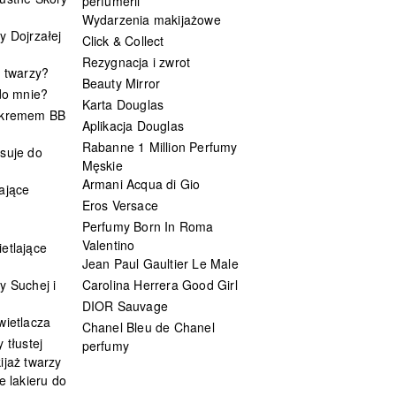
perfumerii
Wydarzenia makijażowe
y Dojrzałej
Click & Collect
Rezygnacja i zwrot
t twarzy?
Beauty Mirror
 do mnie?
Karta Douglas
 kremem BB
Aplikacja Douglas
Rabanne 1 Million Perfumy
suje do
Męskie
Armani Acqua di Gio
ające
Eros Versace
Perfumy Born In Roma
Valentino
etlające
Jean Paul Gaultier Le Male
y Suchej i
Carolina Herrera Good Girl
DIOR Sauvage
wietlacza
Chanel Bleu de Chanel
 tłustej
perfumy
ijaż twarzy
e lakieru do