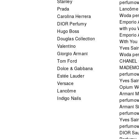
Stanley
perfumo
Prada
Lancôme L
Woda pe
Carolina Herrera
Emporio 
DIOR Perfumy
with you
Hugo Boss
Emporio 
Douglas Collection
With You 
Valentino
Yves Sai
Giorgio Armani
Woda pe
Tom Ford
CHANEL
MADEMO
Dolce & Gabbana
perfumo
Estée Lauder
Yves Sain
Versace
Opium W
Lancôme
Armani 
Indigo Nails
perfumo
Armani S
perfumo
Yves Sai
perfumo
DIOR Sau
Perfumy