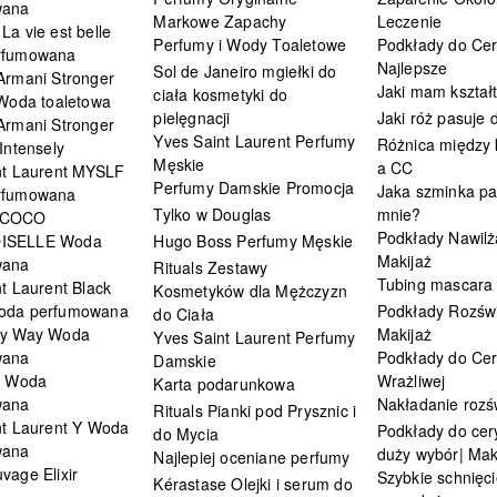
wana
Markowe Zapachy
Leczenie
a vie est belle
Perfumy i Wody Toaletowe
Podkłady do Cer
rfumowana
Najlepsze
Sol de Janeiro mgiełki do
Armani Stronger
Jaki mam kształ
ciała kosmetyki do
 Woda toaletowa
pielęgnacji
Jaki róż pasuje
Armani Stronger
Yves Saint Laurent Perfumy
Różnica między
Intensely
Męskie
a CC
nt Laurent MYSLF
Perfumy Damskie Promocja
Jaka szminka pa
rfumowana
Tylko w Douglas
mnie?
 COCO
Podkłady Nawilż
ISELLE Woda
Hugo Boss Perfumy Męskie
Makijaż
wana
Rituals Zestawy
Tubing mascara
t Laurent Black
Kosmetyków dla Mężczyzn
oda perfumowana
Podkłady Rozświ
do Ciała
My Way Woda
Makijaż
Yves Saint Laurent Perfumy
wana
Podkłady do Cer
Damskie
i Woda
Wrażliwej
Karta podarunkowa
wana
Nakładanie rozś
Rituals Pianki pod Prysznic i
nt Laurent Y Woda
Podkłady do cery
do Mycia
wana
duży wybór| Mak
Najlepiej oceniane perfumy
vage Elixir
Szybkie schnięci
Kérastase Olejki i serum do