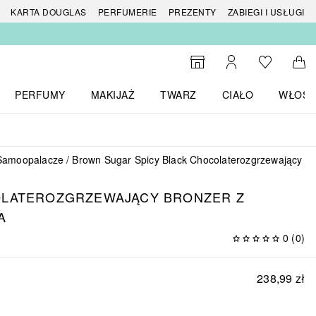
 produktów
KARTA DOUGLAS
PERFUMERIE
PREZENTY
ZABIEGI I USŁUGI
Do listy ży
Do wyszukiwarki
Moje konto
Do 
PERFUMY
MAKIJAŻ
TWARZ
CIAŁO
WŁOSY
menu MARKI
Otwórz menu Perfumy
Otwórz menu Makijaż
Otwórz menu Twarz
Otwórz menu Ciało
Otwórz
Samoopalacze
Brown Sugar Spicy Black Chocolaterozgrzewający br
OLATEROZGRZEWAJĄCY BRONZER Z
A
0
(
0
)
238,99 zł