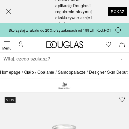
[navigation.slideout.screenreader]
aplikację Douglas i
regularnie otrzymuj
POKAŻ
ekskluzywne akcje i
rabaty
Skorzystaj z rabatu do 20% przy zakupach od 199 zł!
Kod:
HOT
Strona główna Douglas
Do listy ży
Otwórz menu
Moje konto
Do 
Menu
Wracać
Wykonaj wyszukiwanie
Homepage
Ciało
Opalanie
Samoopalacze
Designer Skin Debut 
NEW