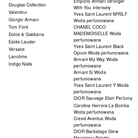
Emporio Armani Stronger
Douglas Collection
With You Intensely
Valentino
Yves Saint Laurent MYSLF
Giorgio Armani
Woda perfumowana
Tom Ford
CHANEL COCO
MADEMOISELLE Woda
Dolce & Gabbana
perfumowana
Estée Lauder
Yves Saint Laurent Black
Versace
Opium Woda perfumowana
Lancôme
Armani My Way Woda
Indigo Nails
perfumowana
Armani Si Woda
perfumowana
Yves Saint Laurent Y Woda
perfumowana
DIOR Sauvage Elixir Perfumy
Carolina Herrera La Bomba
Woda perfumowana
Creed Aventus Woda
perfumowana
DIOR Backstage Glow
Maximizer Palette