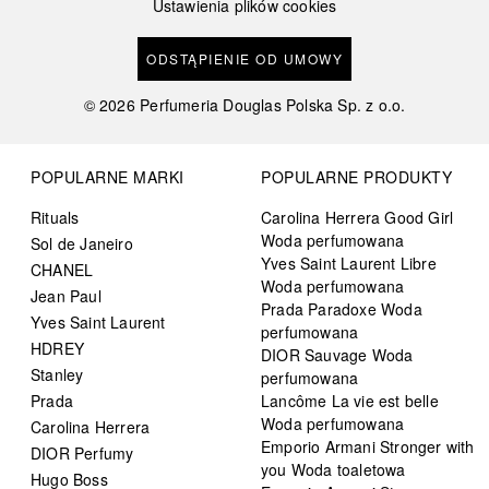
Ustawienia plików cookies
ODSTĄPIENIE OD UMOWY
©
2026
Perfumeria Douglas Polska Sp. z o.o.
POPULARNE MARKI
POPULARNE PRODUKTY
Rituals
Carolina Herrera Good Girl
Woda perfumowana
Sol de Janeiro
Yves Saint Laurent Libre
CHANEL
Woda perfumowana
Jean Paul
Prada Paradoxe Woda
Yves Saint Laurent
perfumowana
HDREY
DIOR Sauvage Woda
Stanley
perfumowana
Prada
Lancôme La vie est belle
Woda perfumowana
Carolina Herrera
Emporio Armani Stronger with
DIOR Perfumy
you Woda toaletowa
Hugo Boss