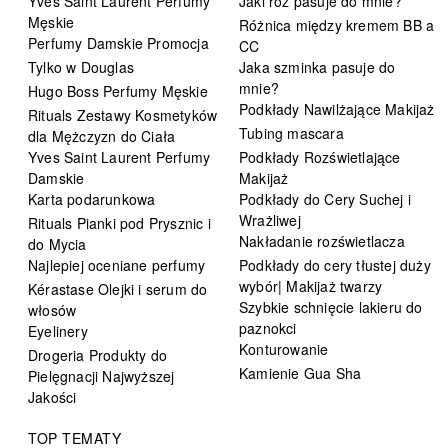
Yves Saint Laurent Perfumy
Jaki róż pasuje do mnie?
Męskie
Różnica między kremem BB a
Perfumy Damskie Promocja
CC
Tylko w Douglas
Jaka szminka pasuje do
mnie?
Hugo Boss Perfumy Męskie
Podkłady Nawilżające Makijaż
Rituals Zestawy Kosmetyków
Tubing mascara
dla Mężczyzn do Ciała
Yves Saint Laurent Perfumy
Podkłady Rozświetlające
Damskie
Makijaż
Karta podarunkowa
Podkłady do Cery Suchej i
Wrażliwej
Rituals Pianki pod Prysznic i
Nakładanie rozświetlacza
do Mycia
Najlepiej oceniane perfumy
Podkłady do cery tłustej duży
wybór| Makijaż twarzy
Kérastase Olejki i serum do
Szybkie schnięcie lakieru do
włosów
paznokci
Eyelinery
Konturowanie
Drogeria Produkty do
Kamienie Gua Sha
Pielęgnacji Najwyższej
Jakości
TOP TEMATY