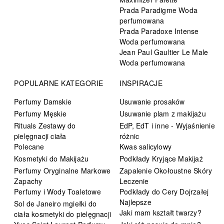
Prada Paradigme Woda
perfumowana
Prada Paradoxe Intense
Woda perfumowana
Jean Paul Gaultier Le Male
Woda perfumowana
POPULARNE KATEGORIE
INSPIRACJE
Perfumy Damskie
Usuwanie prosaków
Perfumy Męskie
Usuwanie plam z makijażu
Rituals Zestawy do
EdP, EdT i inne - Wyjaśnienie
pielęgnacji ciała
różnic
Polecane
Kwas salicylowy
Kosmetyki do Makijażu
Podkłady Kryjące Makijaż
Perfumy Oryginalne Markowe
Zapalenie Okołoustne Skóry
Zapachy
Leczenie
Perfumy i Wody Toaletowe
Podkłady do Cery Dojrzałej
Najlepsze
Sol de Janeiro mgiełki do
Jaki mam kształt twarzy?
ciała kosmetyki do pielęgnacji