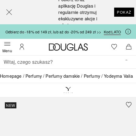
[navigation.slideout.screenreader]
aplikację Douglas i
regularnie otrzymuj
POKAŻ
ekskluzywne akcje i
rabaty
Odbierz do -18% od 149 zł, lub aż do -20% od 249 zł >>
Kod:
LATO
Strona główna Douglas
Do listy ży
Otwórz menu
Moje konto
Do 
Menu
Wracać
Wykonaj wyszukiwanie
Homepage
Perfumy
Perfumy damskie
Perfumy
Yodeyma Valia
NEW