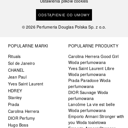
Ustawienia plików cookies
ODSTĄPIENIE OD UMOWY
©
2026
Perfumeria Douglas Polska Sp. z o.o.
POPULARNE MARKI
POPULARNE PRODUKTY
Rituals
Carolina Herrera Good Girl
Woda perfumowana
Sol de Janeiro
Yves Saint Laurent Libre
CHANEL
Woda perfumowana
Jean Paul
Prada Paradoxe Woda
Yves Saint Laurent
perfumowana
HDREY
DIOR Sauvage Woda
Stanley
perfumowana
Prada
Lancôme La vie est belle
Woda perfumowana
Carolina Herrera
Emporio Armani Stronger with
DIOR Perfumy
you Woda toaletowa
Hugo Boss