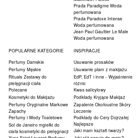
Prada Paradigme Woda
perfumowana
Prada Paradoxe Intense
Woda perfumowana
Jean Paul Gaultier Le Male
Woda perfumowana
POPULARNE KATEGORIE
INSPIRACJE
Perfumy Damskie
Usuwanie prosaków
Perfumy Męskie
Usuwanie plam z makijażu
Rituals Zestawy do
EdP, EdT i inne - Wyjaśnienie
pielęgnacji ciała
różnic
Polecane
Kwas salicylowy
Kosmetyki do Makijażu
Podkłady Kryjące Makijaż
Perfumy Oryginalne Markowe
Zapalenie Okołoustne Skóry
Zapachy
Leczenie
Perfumy i Wody Toaletowe
Podkłady do Cery Dojrzałej
Najlepsze
Sol de Janeiro mgiełki do
Jaki mam kształt twarzy?
ciała kosmetyki do pielęgnacji
Yves Saint Laurent Perfumy
Jaki róż pasuje do mnie?