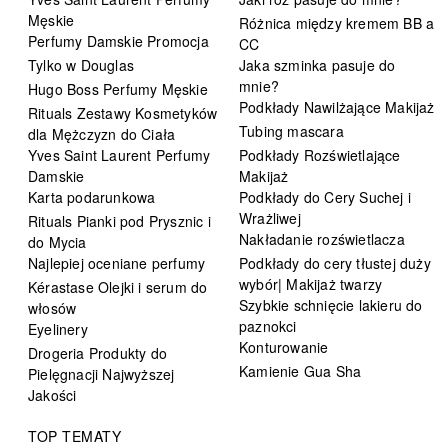
Męskie
Różnica między kremem BB a
Perfumy Damskie Promocja
CC
Tylko w Douglas
Jaka szminka pasuje do
mnie?
Hugo Boss Perfumy Męskie
Podkłady Nawilżające Makijaż
Rituals Zestawy Kosmetyków
Tubing mascara
dla Mężczyzn do Ciała
Yves Saint Laurent Perfumy
Podkłady Rozświetlające
Damskie
Makijaż
Karta podarunkowa
Podkłady do Cery Suchej i
Wrażliwej
Rituals Pianki pod Prysznic i
Nakładanie rozświetlacza
do Mycia
Najlepiej oceniane perfumy
Podkłady do cery tłustej duży
wybór| Makijaż twarzy
Kérastase Olejki i serum do
Szybkie schnięcie lakieru do
włosów
paznokci
Eyelinery
Konturowanie
Drogeria Produkty do
Kamienie Gua Sha
Pielęgnacji Najwyższej
Jakości
TOP TEMATY