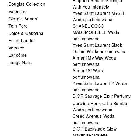
Emporio Armani Stronger
Douglas Collection
With You Intensely
Valentino
Yves Saint Laurent MYSLF
Giorgio Armani
Woda perfumowana
Tom Ford
CHANEL COCO
MADEMOISELLE Woda
Dolce & Gabbana
perfumowana
Estée Lauder
Yves Saint Laurent Black
Versace
Opium Woda perfumowana
Lancôme
Armani My Way Woda
Indigo Nails
perfumowana
Armani Si Woda
perfumowana
Yves Saint Laurent Y Woda
perfumowana
DIOR Sauvage Elixir Perfumy
Carolina Herrera La Bomba
Woda perfumowana
Creed Aventus Woda
perfumowana
DIOR Backstage Glow
Maximizer Palette