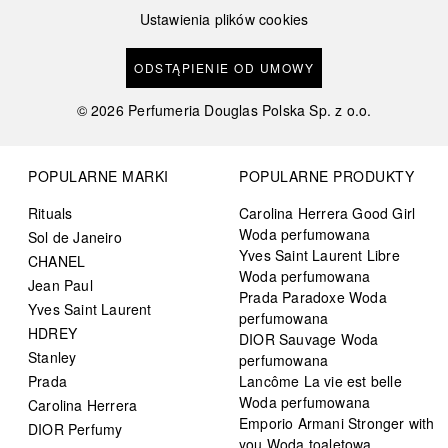
Ustawienia plików cookies
ODSTĄPIENIE OD UMOWY
©
2026
Perfumeria Douglas Polska Sp. z o.o.
POPULARNE MARKI
POPULARNE PRODUKTY
Rituals
Carolina Herrera Good Girl
Woda perfumowana
Sol de Janeiro
Yves Saint Laurent Libre
CHANEL
Woda perfumowana
Jean Paul
Prada Paradoxe Woda
Yves Saint Laurent
perfumowana
HDREY
DIOR Sauvage Woda
Stanley
perfumowana
Prada
Lancôme La vie est belle
Woda perfumowana
Carolina Herrera
Emporio Armani Stronger with
DIOR Perfumy
you Woda toaletowa