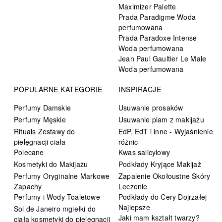
Maximizer Palette
Prada Paradigme Woda
perfumowana
Prada Paradoxe Intense
Woda perfumowana
Jean Paul Gaultier Le Male
Woda perfumowana
POPULARNE KATEGORIE
INSPIRACJE
Perfumy Damskie
Usuwanie prosaków
Perfumy Męskie
Usuwanie plam z makijażu
Rituals Zestawy do
EdP, EdT i inne - Wyjaśnienie
pielęgnacji ciała
różnic
Polecane
Kwas salicylowy
Kosmetyki do Makijażu
Podkłady Kryjące Makijaż
Perfumy Oryginalne Markowe
Zapalenie Okołoustne Skóry
Zapachy
Leczenie
Perfumy i Wody Toaletowe
Podkłady do Cery Dojrzałej
Najlepsze
Sol de Janeiro mgiełki do
Jaki mam kształt twarzy?
ciała kosmetyki do pielęgnacji