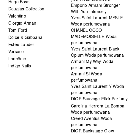
Hugo Boss
Emporio Armani Stronger
Douglas Collection
With You Intensely
Valentino
Yves Saint Laurent MYSLF
Giorgio Armani
Woda perfumowana
Tom Ford
CHANEL COCO
MADEMOISELLE Woda
Dolce & Gabbana
perfumowana
Estée Lauder
Yves Saint Laurent Black
Versace
Opium Woda perfumowana
Lancôme
Armani My Way Woda
Indigo Nails
perfumowana
Armani Si Woda
perfumowana
Yves Saint Laurent Y Woda
perfumowana
DIOR Sauvage Elixir Perfumy
Carolina Herrera La Bomba
Woda perfumowana
Creed Aventus Woda
perfumowana
DIOR Backstage Glow