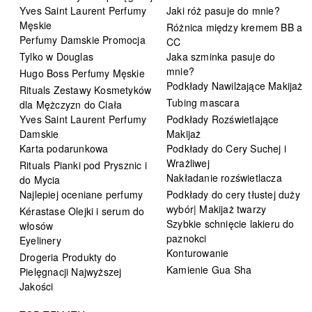
Yves Saint Laurent Perfumy
Jaki róż pasuje do mnie?
Męskie
Różnica między kremem BB a
Perfumy Damskie Promocja
CC
Tylko w Douglas
Jaka szminka pasuje do
mnie?
Hugo Boss Perfumy Męskie
Podkłady Nawilżające Makijaż
Rituals Zestawy Kosmetyków
Tubing mascara
dla Mężczyzn do Ciała
Yves Saint Laurent Perfumy
Podkłady Rozświetlające
Damskie
Makijaż
Karta podarunkowa
Podkłady do Cery Suchej i
Wrażliwej
Rituals Pianki pod Prysznic i
Nakładanie rozświetlacza
do Mycia
Najlepiej oceniane perfumy
Podkłady do cery tłustej duży
wybór| Makijaż twarzy
Kérastase Olejki i serum do
Szybkie schnięcie lakieru do
włosów
paznokci
Eyelinery
Konturowanie
Drogeria Produkty do
Kamienie Gua Sha
Pielęgnacji Najwyższej
Jakości