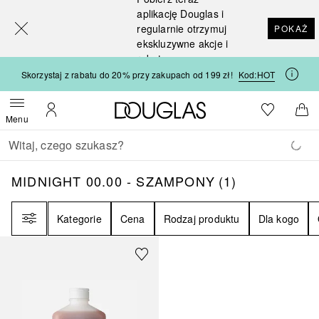
[navigation.slideout.screenreader]
aplikację Douglas i
regularnie otrzymuj
POKAŻ
ekskluzywne akcje i
rabaty
Skorzystaj z rabatu do 20% przy zakupach od 199 zł!
Kod:
HOT
Strona główna Douglas
Do listy ży
Otwórz menu
Moje konto
Do 
Menu
Wracać
Wykonaj wyszukiwanie
MIDNIGHT 00.00 - SZAMPONY
1
WYNIKI
MIDNIGHT 00.00 - SZAMPONY
(
1
)
Filtr
Kategorie
Cena
Rodzaj produktu
Dla kogo