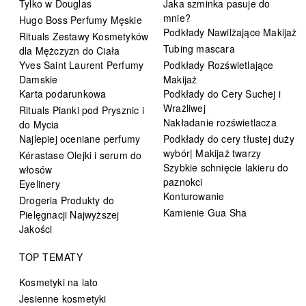
Tylko w Douglas
Jaka szminka pasuje do
mnie?
Hugo Boss Perfumy Męskie
Podkłady Nawilżające Makijaż
Rituals Zestawy Kosmetyków
Tubing mascara
dla Mężczyzn do Ciała
Yves Saint Laurent Perfumy
Podkłady Rozświetlające
Damskie
Makijaż
Karta podarunkowa
Podkłady do Cery Suchej i
Wrażliwej
Rituals Pianki pod Prysznic i
Nakładanie rozświetlacza
do Mycia
Najlepiej oceniane perfumy
Podkłady do cery tłustej duży
wybór| Makijaż twarzy
Kérastase Olejki i serum do
Szybkie schnięcie lakieru do
włosów
paznokci
Eyelinery
Konturowanie
Drogeria Produkty do
Kamienie Gua Sha
Pielęgnacji Najwyższej
Jakości
TOP TEMATY
Kosmetyki na lato
Jesienne kosmetyki