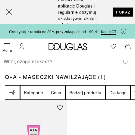
[navigation.slideout.screenreader]
aplikację Douglas i
regularnie otrzymuj
POKAŻ
ekskluzywne akcje i
rabaty
Skorzystaj z rabatu do 20% przy zakupach od 199 zł!
Kod:
HOT
Strona główna Douglas
Do listy ży
Otwórz menu
Moje konto
Do 
Menu
Wracać
Wykonaj wyszukiwanie
Q+A - MASECZKI NAWILŻAJĄCE
1
WYNIKI
Q+A - MASECZKI NAWILŻAJĄCE
(
1
)
Filtr
Kategorie
Cena
Rodzaj produktu
Dla kogo