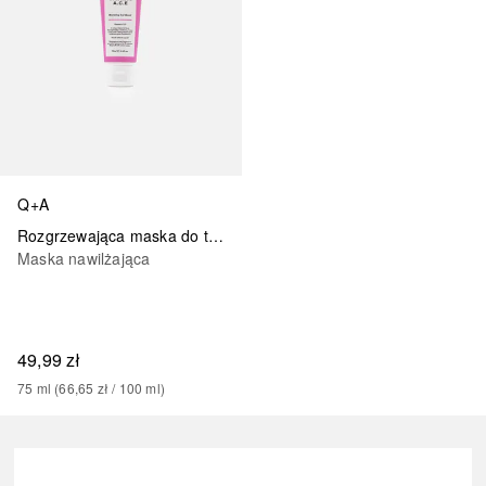
Q+A
Rozgrzewająca maska do twarzy z witminami A.C.E.
Maska nawilżająca
49,99 zł
75
ml
 (
66,65 zł
 / 
100
ml
)