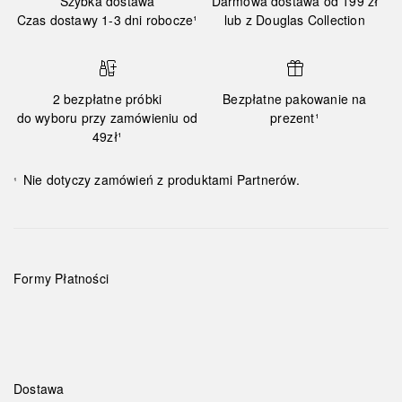
Szybka dostawa
Darmowa dostawa od 199 zł
Czas dostawy 1-3 dni robocze¹
lub z Douglas Collection
2 bezpłatne próbki
Bezpłatne pakowanie na
do wyboru przy zamówieniu od
prezent¹
49zł¹
Nie dotyczy zamówień z produktami Partnerów.
¹
Formy Płatności
Dostawa