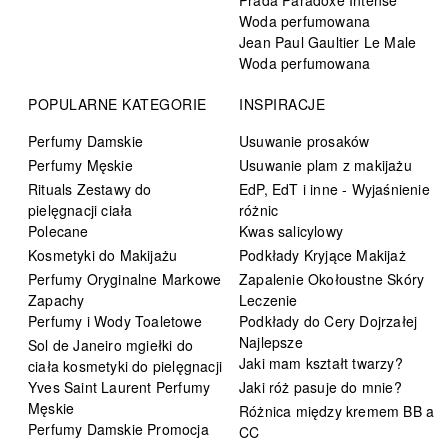
Prada Paradoxe Intense
Woda perfumowana
Jean Paul Gaultier Le Male
Woda perfumowana
POPULARNE KATEGORIE
INSPIRACJE
Perfumy Damskie
Usuwanie prosaków
Perfumy Męskie
Usuwanie plam z makijażu
Rituals Zestawy do
EdP, EdT i inne - Wyjaśnienie
pielęgnacji ciała
różnic
Polecane
Kwas salicylowy
Kosmetyki do Makijażu
Podkłady Kryjące Makijaż
Perfumy Oryginalne Markowe
Zapalenie Okołoustne Skóry
Zapachy
Leczenie
Perfumy i Wody Toaletowe
Podkłady do Cery Dojrzałej
Najlepsze
Sol de Janeiro mgiełki do
Jaki mam kształt twarzy?
ciała kosmetyki do pielęgnacji
Yves Saint Laurent Perfumy
Jaki róż pasuje do mnie?
Męskie
Różnica między kremem BB a
Perfumy Damskie Promocja
CC