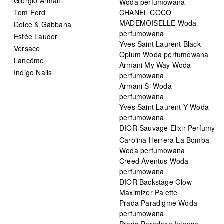
Giorgio Armani
Woda perfumowana
Tom Ford
CHANEL COCO
MADEMOISELLE Woda
Dolce & Gabbana
perfumowana
Estée Lauder
Yves Saint Laurent Black
Versace
Opium Woda perfumowana
Lancôme
Armani My Way Woda
Indigo Nails
perfumowana
Armani Si Woda
perfumowana
Yves Saint Laurent Y Woda
perfumowana
DIOR Sauvage Elixir Perfumy
Carolina Herrera La Bomba
Woda perfumowana
Creed Aventus Woda
perfumowana
DIOR Backstage Glow
Maximizer Palette
Prada Paradigme Woda
perfumowana