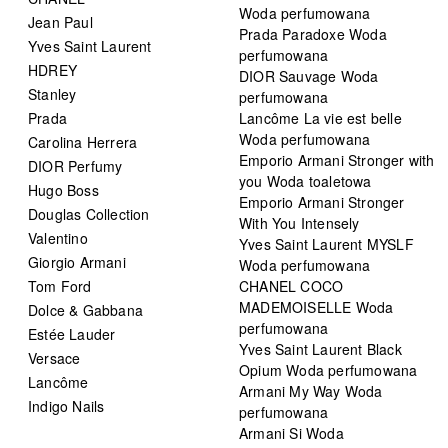
Woda perfumowana
Jean Paul
Prada Paradoxe Woda
Yves Saint Laurent
perfumowana
HDREY
DIOR Sauvage Woda
Stanley
perfumowana
Prada
Lancôme La vie est belle
Woda perfumowana
Carolina Herrera
Emporio Armani Stronger with
DIOR Perfumy
you Woda toaletowa
Hugo Boss
Emporio Armani Stronger
Douglas Collection
With You Intensely
Valentino
Yves Saint Laurent MYSLF
Giorgio Armani
Woda perfumowana
Tom Ford
CHANEL COCO
MADEMOISELLE Woda
Dolce & Gabbana
perfumowana
Estée Lauder
Yves Saint Laurent Black
Versace
Opium Woda perfumowana
Lancôme
Armani My Way Woda
Indigo Nails
perfumowana
Armani Si Woda