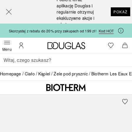
[navigation.slideout.screenreader]
aplikację Douglas i
regularnie otrzymuj
POKAŻ
ekskluzywne akcje i
rabaty
Skorzystaj z rabatu do 20% przy zakupach od 199 zł!
Kod:
HOT
Strona główna Douglas
Do listy ży
Otwórz menu
Moje konto
Do 
Menu
Wracać
Wykonaj wyszukiwanie
Homepage
Ciało
Kąpiel
Żele pod prysznic
Biotherm Les Eaux E