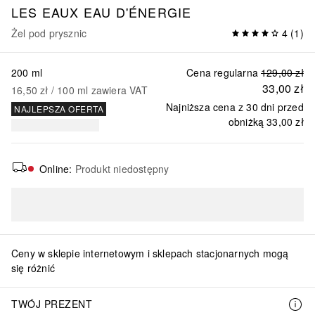
LES EAUX
EAU D'ÉNERGIE
Żel pod prysznic
4
(
1
)
200 ml
Cena regularna
129,00 zł
33,00 zł
16,50 zł
 / 
100
ml
zawiera VAT
Najniższa cena z 30 dni przed
NAJLEPSZA OFERTA
obniżką
33,00 zł
Online
:
Produkt niedostępny
Ceny w sklepie internetowym i sklepach stacjonarnych mogą
się różnić
TWÓJ PREZENT