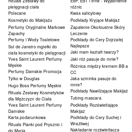
Rituals Zestawy do
EdP, EdT i inne - Wyjaśnienie
pielęgnacji ciała
różnic
Polecane
Kwas salicylowy
Kosmetyki do Makijażu
Podkłady Kryjące Makijaż
Perfumy Oryginalne Markowe
Zapalenie Okołoustne Skóry
Zapachy
Leczenie
Perfumy i Wody Toaletowe
Podkłady do Cery Dojrzałej
Najlepsze
Sol de Janeiro mgiełki do
Jaki mam kształt twarzy?
ciała kosmetyki do pielęgnacji
Yves Saint Laurent Perfumy
Jaki róż pasuje do mnie?
Męskie
Różnica między kremem BB a
Perfumy Damskie Promocja
CC
Tylko w Douglas
Jaka szminka pasuje do
mnie?
Hugo Boss Perfumy Męskie
Podkłady Nawilżające Makijaż
Rituals Zestawy Kosmetyków
Tubing mascara
dla Mężczyzn do Ciała
Yves Saint Laurent Perfumy
Podkłady Rozświetlające
Damskie
Makijaż
Karta podarunkowa
Podkłady do Cery Suchej i
Wrażliwej
Rituals Pianki pod Prysznic i
Nakładanie rozświetlacza
do Mycia