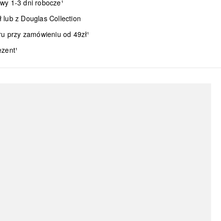
wy 1-3 dni robocze¹
lub z Douglas Collection
ru przy zamówieniu od 49zł¹
ezent¹