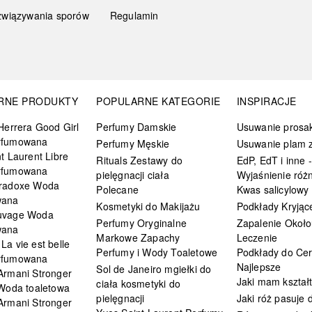
związywania sporów
Regulamin
RNE PRODUKTY
POPULARNE KATEGORIE
INSPIRACJE
Herrera Good Girl
Perfumy Damskie
Usuwanie prosa
rfumowana
Perfumy Męskie
Usuwanie plam z
t Laurent Libre
Rituals Zestawy do
EdP, EdT i inne -
rfumowana
pielęgnacji ciała
Wyjaśnienie różn
radoxe Woda
Polecane
Kwas salicylowy
wana
Kosmetyki do Makijażu
Podkłady Kryjąc
uvage Woda
Perfumy Oryginalne
Zapalenie Około
wana
Markowe Zapachy
Leczenie
a vie est belle
Perfumy i Wody Toaletowe
Podkłady do Cer
rfumowana
Najlepsze
Sol de Janeiro mgiełki do
Armani Stronger
Jaki mam kształ
ciała kosmetyki do
 Woda toaletowa
pielęgnacji
Jaki róż pasuje
Armani Stronger