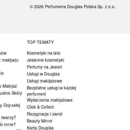
©
2026
Perfumeria Douglas Polska Sp. z o.o.
TOP TEMATY
ków
Kosmetyki na lato
 makijażu
Jesienne kosmetyki
Perfumy na Jesień
ic
Usługi w Douglas
Usługi makijażowe
e Makijaż
Bezpłatne usługi w każdej
ustne Skóry
perfumerii
Wydarzenia makijażowe
y Dojrzałej
Click & Collect
Rezygnacja i zwrot
t twarzy?
Beauty Mirror
 do mnie?
Karta Douglas