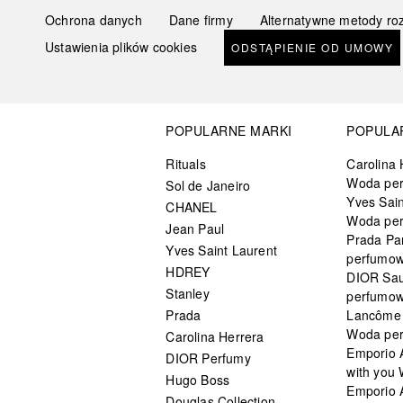
Ochrona danych
Dane firmy
Alternatywne metody ro
Ustawienia plików cookies
ODSTĄPIENIE OD UMOWY
POPULARNE MARKI
POPULA
Rituals
Carolina 
Woda pe
Sol de Janeiro
Yves Sain
CHANEL
Woda pe
Jean Paul
Prada Pa
Yves Saint Laurent
perfumo
HDREY
DIOR Sa
Stanley
perfumo
Prada
Lancôme L
Woda pe
Carolina Herrera
Emporio 
DIOR Perfumy
with you
Hugo Boss
Emporio 
Douglas Collection