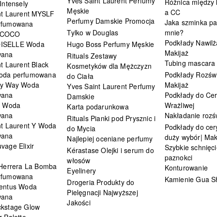
Yves Saint Laurent Perfumy
Różnica między
Intensely
Męskie
a CC
nt Laurent MYSLF
Perfumy Damskie Promocja
Jaka szminka pa
rfumowana
Tylko w Douglas
mnie?
 COCO
Podkłady Nawilż
ISELLE Woda
Hugo Boss Perfumy Męskie
Makijaż
wana
Rituals Zestawy
Tubing mascara
t Laurent Black
Kosmetyków dla Mężczyzn
oda perfumowana
Podkłady Rozświ
do Ciała
My Way Woda
Makijaż
Yves Saint Laurent Perfumy
wana
Podkłady do Cer
Damskie
i Woda
Wrażliwej
Karta podarunkowa
wana
Nakładanie rozś
Rituals Pianki pod Prysznic i
nt Laurent Y Woda
Podkłady do cery
do Mycia
wana
duży wybór| Mak
Najlepiej oceniane perfumy
vage Elixir
Szybkie schnięci
Kérastase Olejki i serum do
paznokci
włosów
 Herrera La Bomba
Konturowanie
Eyelinery
rfumowana
Kamienie Gua S
Drogeria Produkty do
entus Woda
Pielęgnacji Najwyższej
wana
Jakości
kstage Glow
 Palette