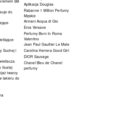
 kremem BB
Aplikacja Douglas
Rabanne 1 Million Perfumy
suje do
Męskie
Armani Acqua di Gio
ające
Eros Versace
Perfumy Born In Roma
Valentino
etlające
Jean Paul Gaultier Le Male
y Suchej i
Carolina Herrera Good Girl
DIOR Sauvage
wietlacza
Chanel Bleu de Chanel
 tłustej
perfumy
ijaż twarzy
e lakieru do
ha