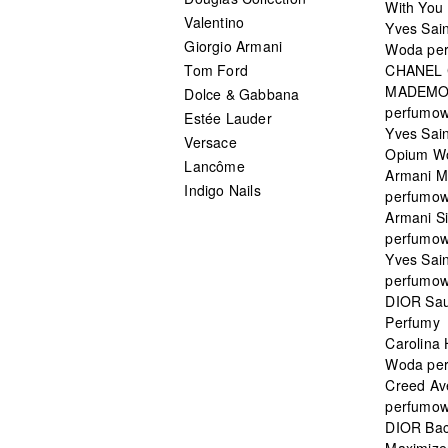
With You 
Valentino
Yves Sai
Giorgio Armani
Woda pe
Tom Ford
CHANEL
MADEMO
Dolce & Gabbana
perfumo
Estée Lauder
Yves Sain
Versace
Opium W
Lancôme
Armani 
Indigo Nails
perfumo
Armani S
perfumo
Yves Sai
perfumo
DIOR Sau
Perfumy
Carolina
Woda pe
Creed Av
perfumo
DIOR Bac
Maximizer