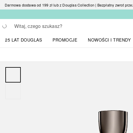
Darmowa dostawa od 199 zł lub z Douglas Collection | Bezpłatny zwrot przez 
Wracać
Wykonaj wyszukiwanie
25 LAT DOUGLAS
PROMOCJE
NOWOŚCI I TRENDY
Otwórz menu NOWOŚC