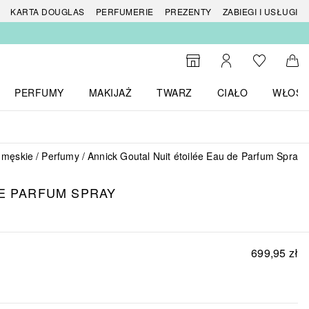
 produktów
KARTA DOUGLAS
PERFUMERIE
PREZENTY
ZABIEGI I USŁUGI
Do listy ży
Do wyszukiwarki
Moje konto
Do 
PERFUMY
MAKIJAŻ
TWARZ
CIAŁO
WŁOSY
menu MARKI
Otwórz menu Perfumy
Otwórz menu Makijaż
Otwórz menu Twarz
Otwórz menu Ciało
Otwórz
 męskie
Perfumy
Annick Goutal Nuit étoilée Eau de Parfum Spray
E PARFUM SPRAY
699,95 zł