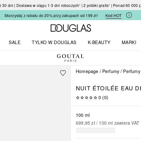
30 dni | Dostawa w ciągu 1-3 dni roboczych¹ | 2 próbki gratis¹ | Ponad 60 000
Skorzystaj z rabatu do 20% przy zakupach od 199 zł!
Kod:
HOT
Strona główna Douglas
SALE
TYLKO W DOUGLAS
K-BEAUTY
MARKI
I I TRENDY
Otwórz menu TYLKO W DOUGLAS
Otwórz menu K-BEAUTY
Otwórz 
Homepage
Perfumy
Perfumy
NUIT ÉTOILÉE
EAU D
0
(
0
)
100 ml
699,95 zł
 / 
100
ml
zawiera VAT