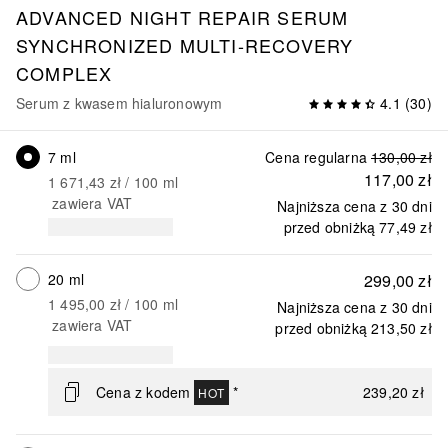
ADVANCED NIGHT REPAIR
SERUM
SYNCHRONIZED MULTI-RECOVERY
COMPLEX
Serum z kwasem hialuronowym
4.1
(
30
)
7 ml
Cena regularna
130,00 zł
117,00 zł
1 671,43 zł
 / 
100
ml
zawiera VAT
Najniższa cena z 30 dni
przed obniżką
77,49 zł
20 ml
299,00 zł
1 495,00 zł
 / 
100
ml
Najniższa cena z 30 dni
zawiera VAT
przed obniżką
213,50 zł
Cena z kodem
*
239,20 zł
HOT