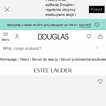
[navigation.slideout.screenreader]
aplikację Douglas i
regularnie otrzymuj
POKAŻ
ekskluzywne akcje i
rabaty
Skorzystaj z rabatu do 20% przy zakupach od 199 zł!
Kod:
HOT
Strona główna Douglas
Do listy ży
Otwórz menu
Moje konto
Do 
Menu
Wracać
Wykonaj wyszukiwanie
Homepage
Twarz
Serum do twarzy
Serum przeciwzmarszczkow