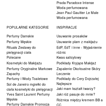
Prada Paradoxe Intense
Woda perfumowana
Jean Paul Gaultier Le Male
Woda perfumowana
POPULARNE KATEGORIE
INSPIRACJE
Perfumy Damskie
Usuwanie prosaków
Perfumy Męskie
Usuwanie plam z makijażu
Rituals Zestawy do
EdP, EdT i inne - Wyjaśnienie
pielęgnacji ciała
różnic
Polecane
Kwas salicylowy
Kosmetyki do Makijażu
Podkłady Kryjące Makijaż
Perfumy Oryginalne Markowe
Zapalenie Okołoustne Skóry
Zapachy
Leczenie
Perfumy i Wody Toaletowe
Podkłady do Cery Dojrzałej
Najlepsze
Sol de Janeiro mgiełki do
Jaki mam kształt twarzy?
ciała kosmetyki do pielęgnacji
Yves Saint Laurent Perfumy
Jaki róż pasuje do mnie?
Męskie
Różnica między kremem BB a
Perfumy Damskie Promocja
CC