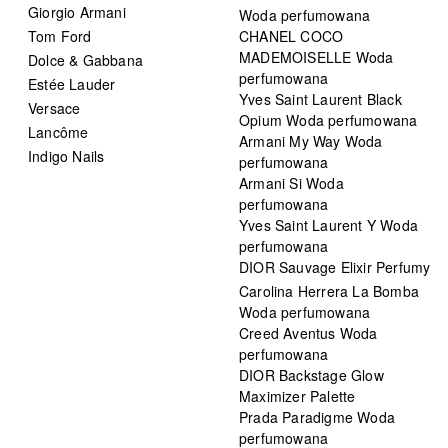
Giorgio Armani
Woda perfumowana
Tom Ford
CHANEL COCO
MADEMOISELLE Woda
Dolce & Gabbana
perfumowana
Estée Lauder
Yves Saint Laurent Black
Versace
Opium Woda perfumowana
Lancôme
Armani My Way Woda
Indigo Nails
perfumowana
Armani Si Woda
perfumowana
Yves Saint Laurent Y Woda
perfumowana
DIOR Sauvage Elixir Perfumy
Carolina Herrera La Bomba
Woda perfumowana
Creed Aventus Woda
perfumowana
DIOR Backstage Glow
Maximizer Palette
Prada Paradigme Woda
perfumowana