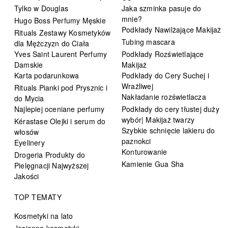
Tylko w Douglas
Jaka szminka pasuje do
mnie?
Hugo Boss Perfumy Męskie
Podkłady Nawilżające Makijaż
Rituals Zestawy Kosmetyków
Tubing mascara
dla Mężczyzn do Ciała
Yves Saint Laurent Perfumy
Podkłady Rozświetlające
Damskie
Makijaż
Karta podarunkowa
Podkłady do Cery Suchej i
Wrażliwej
Rituals Pianki pod Prysznic i
Nakładanie rozświetlacza
do Mycia
Najlepiej oceniane perfumy
Podkłady do cery tłustej duży
wybór| Makijaż twarzy
Kérastase Olejki i serum do
Szybkie schnięcie lakieru do
włosów
paznokci
Eyelinery
Konturowanie
Drogeria Produkty do
Kamienie Gua Sha
Pielęgnacji Najwyższej
Jakości
TOP TEMATY
Kosmetyki na lato
Jesienne kosmetyki