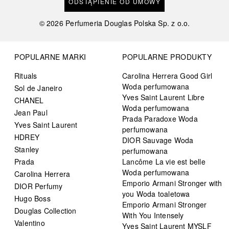
ODSTĄPIENIE OD UMOWY
©
2026
Perfumeria Douglas Polska Sp. z o.o.
POPULARNE MARKI
POPULARNE PRODUKTY
Rituals
Carolina Herrera Good Girl
Woda perfumowana
Sol de Janeiro
Yves Saint Laurent Libre
CHANEL
Woda perfumowana
Jean Paul
Prada Paradoxe Woda
Yves Saint Laurent
perfumowana
HDREY
DIOR Sauvage Woda
Stanley
perfumowana
Prada
Lancôme La vie est belle
Woda perfumowana
Carolina Herrera
Emporio Armani Stronger with
DIOR Perfumy
you Woda toaletowa
Hugo Boss
Emporio Armani Stronger
Douglas Collection
With You Intensely
Valentino
Yves Saint Laurent MYSLF