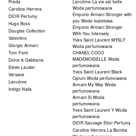
Prada
Lancôme La vie est belle
Woda perfumowana
Carolina Herrera
Emporio Armani Stronger with
DIOR Perfumy
you Woda toaletowa
Hugo Boss
Emporio Armani Stronger
Douglas Collection
With You Intensely
Valentino
Yves Saint Laurent MYSLF
Giorgio Armani
Woda perfumowana
Tom Ford
CHANEL COCO
MADEMOISELLE Woda
Dolce & Gabbana
perfumowana
Estée Lauder
Yves Saint Laurent Black
Versace
Opium Woda perfumowana
Lancôme
Armani My Way Woda
Indigo Nails
perfumowana
Armani Si Woda
perfumowana
Yves Saint Laurent Y Woda
perfumowana
DIOR Sauvage Elixir Perfumy
Carolina Herrera La Bomba