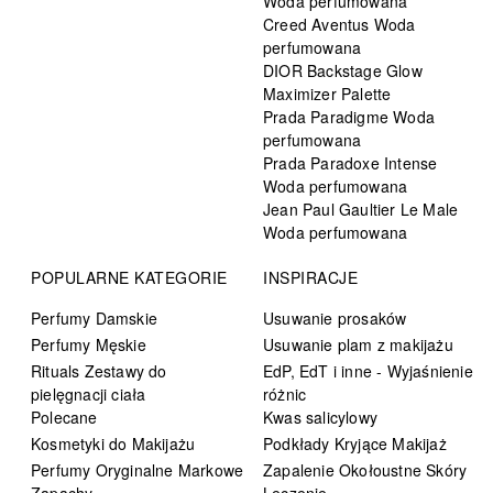
Woda perfumowana
Creed Aventus Woda
perfumowana
DIOR Backstage Glow
Maximizer Palette
Prada Paradigme Woda
perfumowana
Prada Paradoxe Intense
Woda perfumowana
Jean Paul Gaultier Le Male
Woda perfumowana
POPULARNE KATEGORIE
INSPIRACJE
Perfumy Damskie
Usuwanie prosaków
Perfumy Męskie
Usuwanie plam z makijażu
Rituals Zestawy do
EdP, EdT i inne - Wyjaśnienie
pielęgnacji ciała
różnic
Polecane
Kwas salicylowy
Kosmetyki do Makijażu
Podkłady Kryjące Makijaż
Perfumy Oryginalne Markowe
Zapalenie Okołoustne Skóry
Zapachy
Leczenie