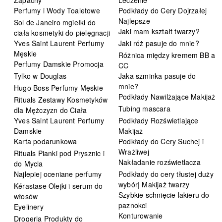
Perfumy i Wody Toaletowe
Podkłady do Cery Dojrzałej
Najlepsze
Sol de Janeiro mgiełki do
Jaki mam kształt twarzy?
ciała kosmetyki do pielęgnacji
Yves Saint Laurent Perfumy
Jaki róż pasuje do mnie?
Męskie
Różnica między kremem BB a
Perfumy Damskie Promocja
CC
Tylko w Douglas
Jaka szminka pasuje do
mnie?
Hugo Boss Perfumy Męskie
Podkłady Nawilżające Makijaż
Rituals Zestawy Kosmetyków
Tubing mascara
dla Mężczyzn do Ciała
Yves Saint Laurent Perfumy
Podkłady Rozświetlające
Damskie
Makijaż
Karta podarunkowa
Podkłady do Cery Suchej i
Wrażliwej
Rituals Pianki pod Prysznic i
Nakładanie rozświetlacza
do Mycia
Najlepiej oceniane perfumy
Podkłady do cery tłustej duży
wybór| Makijaż twarzy
Kérastase Olejki i serum do
Szybkie schnięcie lakieru do
włosów
paznokci
Eyelinery
Konturowanie
Drogeria Produkty do