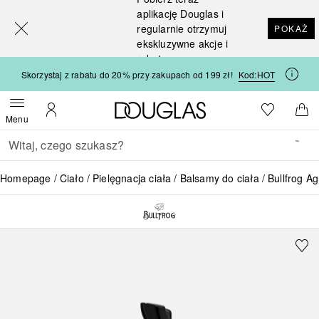
[navigation.slideout.screenreader]
aplikację Douglas i
regularnie otrzymuj
POKAŻ
ekskluzywne akcje i
rabaty
Skorzystaj z rabatu do 20% przy zakupach od 199 zł!
Kod:
HOT
Strona główna Douglas
Do listy ży
Otwórz menu
Moje konto
Do 
Menu
Wracać
Wykonaj wyszukiwanie
Homepage
Ciało
Pielęgnacja ciała
Balsamy do ciała
Bullfrog A